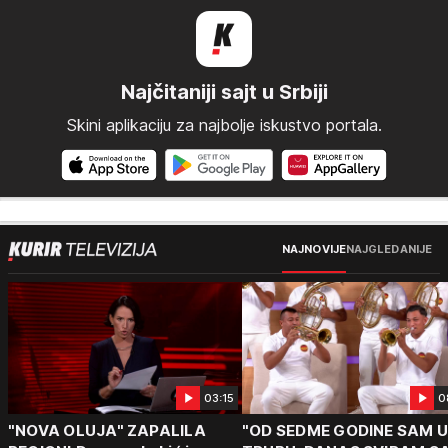
Najčitaniji sajt u Srbiji
Skini aplikaciju za najbolje iskustvo portala.
NAJNOVIJE
NAJGLEDANIJE
03:15
0
"NOVA OLUJA" ZAPALILA
"OD SEDME GODINE SAM 