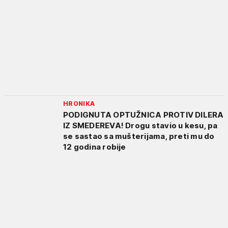
HRONIKA
PODIGNUTA OPTUŽNICA PROTIV DILERA
IZ SMEDEREVA! Drogu stavio u kesu, pa
se sastao sa mušterijama, preti mu do
12 godina robije