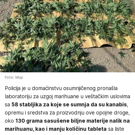
Foto: Mup
Policija je u domaćinstvu osumnjičenog pronašla
laboratoriju za uzgoj marihuane u veštačkim uslovima
sa
58 stabljika za koje se sumnja da su kanabis
,
opremu i sredstva za proizvodnju ove opojne droge,
oko
130 grama sasušene biljne materije nalik na
marihuanu, kao i manju količinu tableta
sa liste