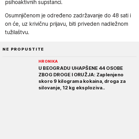
psihoaktivnih supstanci.
Osumnjičenom je određeno zadržavanje do 48 sati i
on će, uz krivičnu prijavu, biti priveden nadležnom
tužilaštvu.
NE PROPUSTITE
HRONIKA
U BEOGRADU UHAPŠENE 44 OSOBE
ZBOG DROGE I ORUŽJA: Zaplenjeno
skoro 9 kilograma kokaina, droga za
silovanje, 12 kg eksploziva..