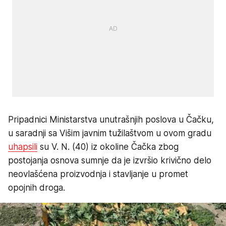
Pripadnici Ministarstva unutrašnjih poslova u Čačku,
u saradnji sa Višim javnim tužilaštvom u ovom gradu
uhapsili
su V. N. (40) iz okoline Čačka zbog
postojanja osnova sumnje da je izvršio krivično delo
neovlašćena proizvodnja i stavljanje u promet
opojnih droga.