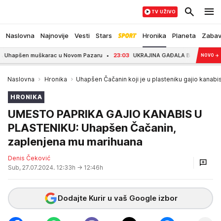
TV UŽIVO
Naslovna
Najnovije
Vesti
Stars
Hronika
Planeta
Zaba
šen muškarac u Novom Pazaru
23:03
UKRAJINA GAĐALA BROD RUSKE "FLOTE 
NOVO
→
Naslovna
Hronika
Uhapšen Čačanin koji je u plasteniku gajio kanabi
HRONIKA
UMESTO PAPRIKA GAJIO KANABIS U
PLASTENIKU: Uhapšen Čačanin,
zaplenjena mu marihuana
Denis Čeković
Sub, 27.07.2024. 12:33h
→ 12:46h
Dodajte Kurir u vaš Google izbor