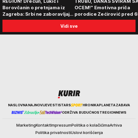
REGION! Drecun, Lukić i
TRUBU, DANAS SVIRAM S
Borovčanin o pretnjama iz
OCEM!" Emotivna priča
Zagreba: Srbi ne zaboravljaju
porodice Zećirović pred 6
progon
Sabor trubača u Guči
Vidi sve
Kurir
NASLOVNA
NAJNOVIJE
VESTI
STARS
HRONIKA
PLANETA
ZABAVA
ODRŽIVA BUDUĆNOST
REGION
NEWS
Marketing
Kontakt
Impressum
Politika o kolačićima
Arhiva
Politika privatnosti
Uslovi korišćenja