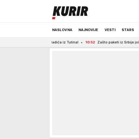
NASLOVNA
NAJNOVIJE
VESTI
STARS
jicu mladića iz Tutina!
10:52
Zašto paketi iz Srbije još ne idu u Ameriku? P
ODRŽIVA BUDUĆNOST
REGION
NEWS