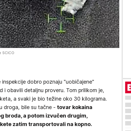
 e SCICO
 inspekcije dobro poznaju "uobičajene"
d i obavili detaljnu proveru. Tom prilikom je,
eta, a svaki je bio težine oko 30 kilograma.
u droga, bile su tačne -
tovar kokaina
og broda, a potom izvučen drugim,
kete zatim transportovali na kopno.