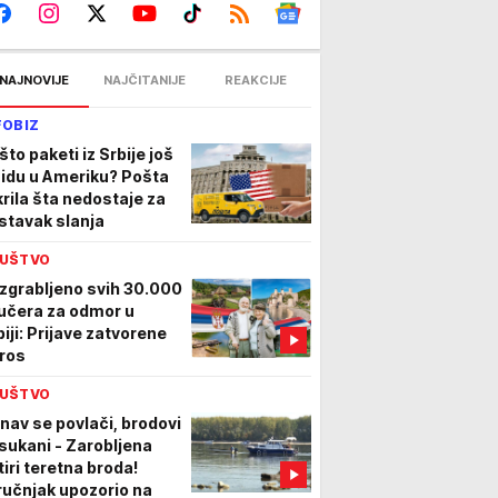
NAJNOVIJE
NAJČITANIJE
REAKCIJE
FOBIZ
što paketi iz Srbije još
 idu u Ameriku? Pošta
krila šta nedostaje za
stavak slanja
UŠTVO
zgrabljeno svih 30.000
učera za odmor u
biji: Prijave zatvorene
tros
UŠTVO
nav se povlači, brodovi
sukani - Zarobljena
tiri teretna broda!
ručnjak upozorio na