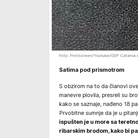
Foto: Printscreen/Youtube/GDF Catania
Satima pod prismotrom
S obzirom na to da članovi ove
manevre plovila, presreli su bro
kako se saznaje, nađeno 18 pak
Prvobitne sumnje da je u pitanj
ispušten je u more sa teretn
ribarskim brodom, kako bi pa