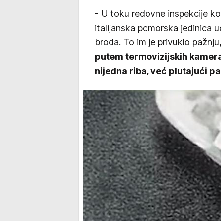
- U toku redovne inspekcije k
italijanska pomorska jedinica u
broda. To im je privuklo pažnju
putem termovizijskih kamera 
nijedna riba, već plutajući pa