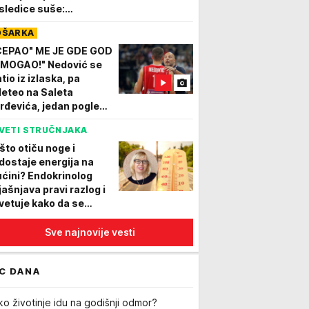
sledice suše:
lovidba kroz Srbiju je
OŠARKA
jmanji problem"
CEPAO" ME JE GDE GOD
 MOGAO!" Nedović se
tio iz izlaska, pa
leteo na Saleta
rđevića, jedan pogled
 je sve rekao: Samo je
VETI STRUČNJAKA
imnuo glavom, a sutra...
što otiču noge i
dostaje energija na
ućini? Endokrinolog
jašnjava pravi razlog i
vetuje kako da se
štitite
Sve najnovije vesti
C DANA
ko životinje idu na godišnji odmor?