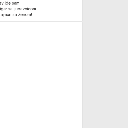
Lav ide sam
igar sa ljubavnicom
Majmun sa ženom!