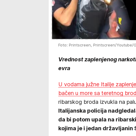
Foto: Printscreen, Printscreen/Youtube
Vrednost zaplenjenog narkoti
evra
U vodama južne Italije zaplenj
bačen u more sa teretnog brod
ribarskog broda izvukla na pal
Italijanska policija nadgleda
da bi potom upala na ribarsk
kojima je i jedan državljanin 