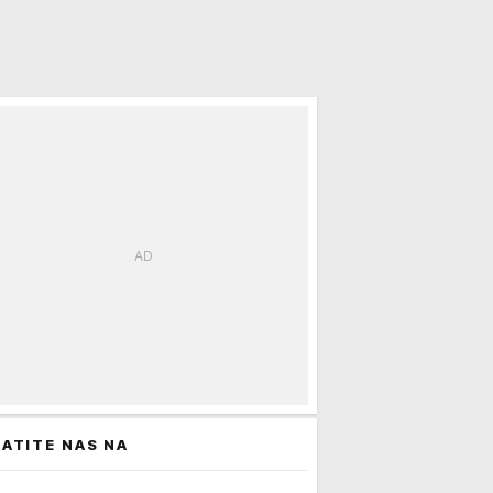
SRBIN! Termovizijske kamere otkrile šokantnu šemu (FOTO)
ATITE NAS NA