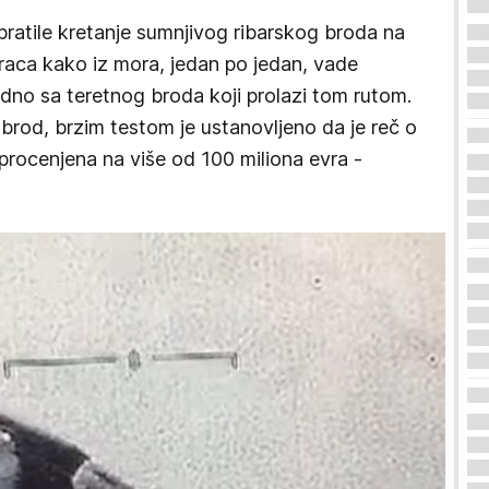
 pratile kretanje sumnjivog ribarskog broda na
raca kako iz mora, jedan po jedan, vade
dno sa teretnog broda koji prolazi tom rutom.
i brod, brzim testom je ustanovljeno da je reč o
 procenjena na više od 100 miliona evra -