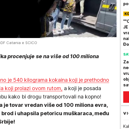
po
"P
K
na
""
JE
vra
na
/GDF Catania e SCICO
Đo
mu
SA
ka procenjuje se na više od 100 miliona
kl
Za
ne
vr
ob
eno je 540 kilograma kokaina koji je prethodno
sa
a koji prolazi ovom rutom,
a koji je posada
za
ubu kako bi drogu transportovali na kopno!
la je tovar vredan više od 100 miliona evra,
i brod i uhapsila petoricu muškaraca, među
VI
Srbije!
Ka