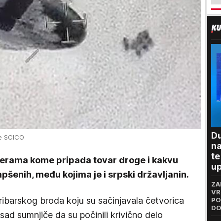
Du
 e SCICO
na
te
overama kome pripada tovar droge i kakvu
up
pšenih, među kojima je i srpski državljanin.
"P
ZA
p
VR
ribarskog broda koju su sačinjavala četvorica
PO
DO
zasad sumnjiče da su počinili krivično delo
za