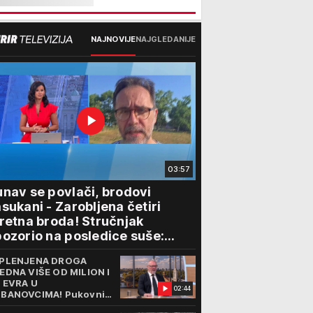
NAJNOVIJE
NAJGLEDANIJE
03:57
nav se povlači, brodovi
sukani - Zarobljena četiri
retna broda! Stručnjak
ozorio na posledice suše:
lovidba kroz Srbiju je najmanji
PLENJENA DROGA
roblem"
EDNA VIŠE OD MILION I
 EVRA U
02:44
BANOVCIMA! Pukovnik
 Kurir TV otkrio kako