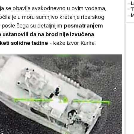
- 
oja se obavlja svakodnevno u ovim vodama,
- T
- 
očila je u moru sumnjivo kretanje ribarskog
, posle čega su detaljnijim
posmatranjem
ustanovili da na brod nije izvučena
keti solidne težine
- kaže izvor Kurira.