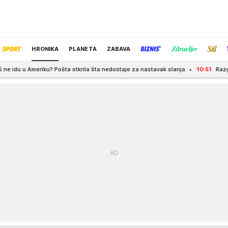
HRONIKA
PLANETA
ZABAVA
ošta otkrila šta nedostaje za nastavak slanja
10:51
Razgrabljeno svih 30.000 
IZBOR UREDNIKA