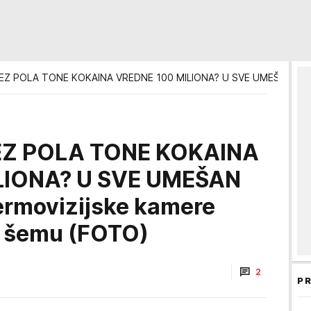
Z POLA TONE KOKAINA VREDNE 100 MILIONA? U SVE UMEŠAN JEDAN 
EZ POLA TONE KOKAINA
LIONA? U SVE UMEŠAN
ermovizijske kamere
u šemu (FOTO)
2
PR