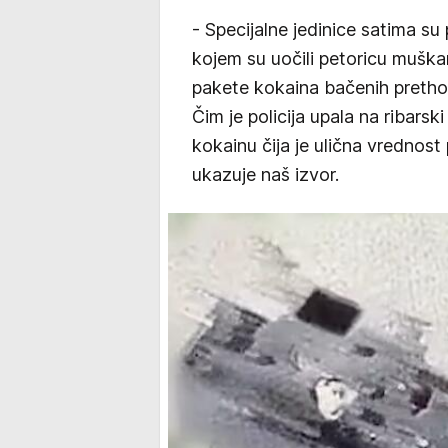
- Specijalne jedinice satima su
kojem su uočili petoricu muška
pakete kokaina bačenih pretho
Čim je policija upala na ribarsk
kokainu čija je ulična vrednost
ukazuje naš izvor.