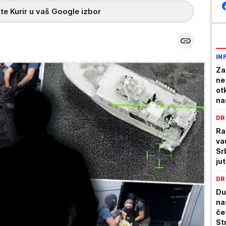
te Kurir u vaš Google izbor
IN
Za
ne
ot
na
DR
Ra
va
Sr
ju
DR
Du
na
če
St