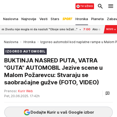
TV UŽIVO
Naslovna
Najnovije
Vesti
Stars
Hronika
Planeta
Zaba
 nije mogla ni da nasluti "Oboje smo ležali..."
7:00
Ako ovako koristite klim
NOVO
→
Naslovna
Hronika
Izgoreo automobil kod naplatne rampe u Malom 
IZGOREO AUTOMOBIL
BUKTINJA NASRED PUTA, VATRA
"GUTA" AUTOMOBIL Jezive scene u
Malom Požarevcu: Stvaraju se
saobraćajne gužve (FOTO, VIDEO)
Prenosi:
Kurir Web
Pet, 20.06.2025. 17:42h
Dodajte Kurir u vaš Google izbor