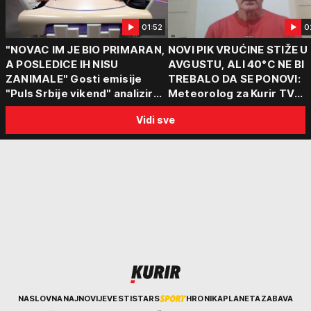
01:52
0
"NOVAC IM JE BIO PRIMARAN,
NOVI PIK VRUĆINE STIŽE U
A POSLEDICE IH NISU
AVGUSTU, ALI 40°C NE BI
ZANIMALE" Gosti emisije
TREBALO DA SE PONOVI:
"Puls Srbije vikend" analizirali
Meteorolog za Kurir TV
slučajeve koji su potresli
objasnio šta nas čeka: "Š
Vidi sve
Srbiju: Zločin se ne isplati
za ozbiljne padavine su ma
Kurir
NASLOVNA
NAJNOVIJE
VESTI
STARS
HRONIKA
PLANETA
ZABAVA