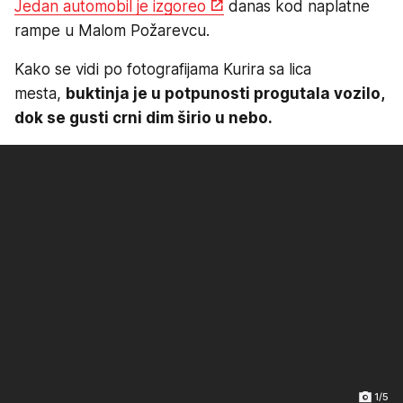
Jedan automobil je izgoreo
danas kod naplatne
rampe u Malom Požarevcu.
Kako se vidi po fotografijama Kurira sa lica
mesta,
buktinja je u potpunosti progutala vozilo,
dok se gusti crni dim širio u nebo.
1/5