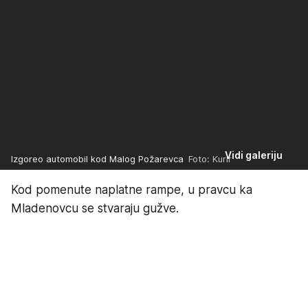
Vidi galeriju
Izgoreo automobil kod Malog Požarevca
Foto: Kurir
Kod pomenute naplatne rampe, u pravcu ka
Mladenovcu se stvaraju gužve.