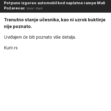
Potpuno izgoreo automobil kod naplatne rampe Mali
Požarevac
Izvor: Kurir
Trenutno stanje učesnika, kao ni uzrok buktinje
nije poznato.
Uviđajem će biti poznato više detalja.
Kurir.rs