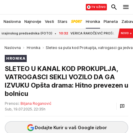
TV UŽIVO
Naslovna
Najnovije
Vesti
Stars
Hronika
Planeta
Zaba
nskog predsednika (FOTO)
10:32
VERICA RAKOČEVIĆ PROŠLA KROZ PAKAO DA BI
NOVO
→
Naslovna
Hronika
Sleteo sa puta kod Prokuplja, vatrogasci ga jedva i
HRONIKA
SLETEO U KANAL KOD PROKUPLJA,
VATROGASCI SEKLI VOZILO DA GA
IZVUKU Opšta drama: Hitno prevezen u
bolnicu
Prenosi:
Biljana Roganović
Sub, 19.07.2025. 22:35h
Dodajte Kurir u vaš Google izbor