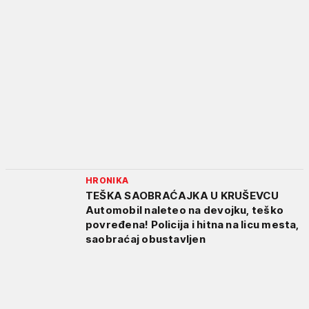
HRONIKA
TEŠKA SAOBRAĆAJKA U KRUŠEVCU
Automobil naleteo na devojku, teško
povređena! Policija i hitna na licu mesta,
saobraćaj obustavljen