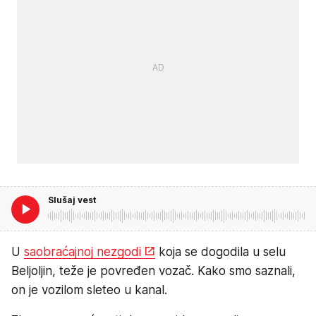
Slušaj vest
U
saobraćajnoj nezgodi
koja se dogodila u selu
Beljoljin, teže je povređen vozač. Kako smo saznali,
on je vozilom sleteo u kanal.