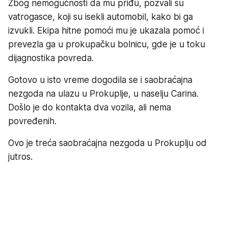
Zbog nemogućnosti da mu priđu, pozvali su
vatrogasce, koji su isekli automobil, kako bi ga
izvukli. Ekipa hitne pomoći mu je ukazala pomoć i
prevezla ga u prokupačku bolnicu, gde je u toku
dijagnostika povreda.
Gotovo u isto vreme dogodila se i saobraćajna
nezgoda na ulazu u Prokuplje, u naselju Carina.
Došlo je do kontakta dva vozila, ali nema
povređenih.
Ovo je treća saobraćajna nezgoda u Prokuplju od
jutros.