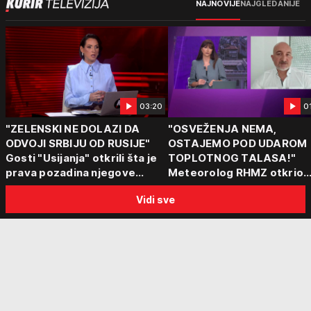
NAJNOVIJE
NAJGLEDANIJE
03:20
0
"ZELENSKI NE DOLAZI DA
"OSVEŽENJA NEMA,
ODVOJI SRBIJU OD RUSIJE"
OSTAJEMO POD UDAROM
Gosti "Usijanja" otkrili šta je
TOPLOTNOG TALASA!"
prava pozadina njegove
Meteorolog RHMZ otkrio
posete Beogradu
kakvo vreme nas čeka do
Vidi sve
kraja avgusta