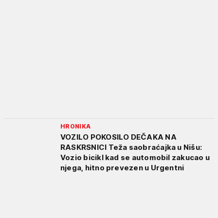
HRONIKA
VOZILO POKOSILO DEČAKA NA
RASKRSNICI Teža saobraćajka u Nišu:
Vozio bicikl kad se automobil zakucao u
njega, hitno prevezen u Urgentni