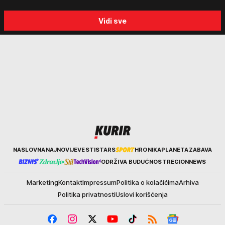
Vidi sve
Kurir
NASLOVNA
NAJNOVIJE
VESTI
STARS
HRONIKA
PLANETA
ZABAVA
ODRŽIVA BUDUĆNOST
REGION
NEWS
Marketing
Kontakt
Impressum
Politika o kolačićima
Arhiva
Politika privatnosti
Uslovi korišćenja