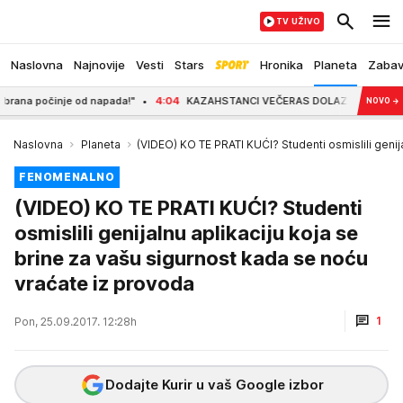
TV UŽIVO
Naslovna
Najnovije
Vesti
Stars
Hronika
Planeta
Zaba
 počinje od napada!"
4:04
KAZAHSTANCI VEČERAS DOLAZE U HUMSKU, CRNO-B
NOVO
→
Naslovna
Planeta
(VIDEO) KO TE PRATI KUĆI? Studenti osmislili genij
FENOMENALNO
(VIDEO) KO TE PRATI KUĆI? Studenti
osmislili genijalnu aplikaciju koja se
brine za vašu sigurnost kada se noću
vraćate iz provoda
1
Pon, 25.09.2017. 12:28h
Dodajte Kurir u vaš Google izbor