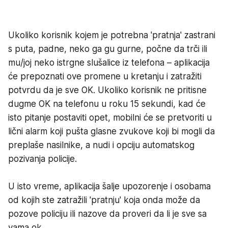
Ukoliko korisnik kojem je potrebna 'pratnja' zastrani
s puta, padne, neko ga gu gurne, počne da trči ili
mu/joj neko istrgne slušalice iz telefona – aplikacija
će prepoznati ove promene u kretanju i zatražiti
potvrdu da je sve OK. Ukoliko korisnik ne pritisne
dugme OK na telefonu u roku 15 sekundi, kad će
isto pitanje postaviti opet, mobilni će se pretvoriti u
lični alarm koji pušta glasne zvukove koji bi mogli da
preplaše nasilnike, a nudi i opciju automatskog
pozivanja policije.
U isto vreme, aplikacija šalje upozorenje i osobama
od kojih ste zatražili 'pratnju' koja onda može da
pozove policiju ili nazove da proveri da li je sve sa
vama ok.