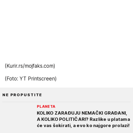
(Kurir.rs/mojfaks.com)
(Foto: YT Printscreen)
NE PROPUSTITE
PLANETA
KOLIKO ZARAĐUJU NEMAČKI GRAĐANI,
A KOLIKO POLITIČARI? Razlike u platama
će vas šokirati, a evo ko najgore prolazi!