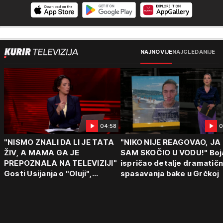
NAJNOVIJE
NAJGLEDANIJE
04:58
0
"NISMO ZNALI DA LI JE TATA
"NIKO NIJE REAGOVAO, JA
ŽIV, A MAMA GA JE
SAM SKOČIO U VODU!" Boj
PREPOZNALA NA TELEVIZIJI"
ispričao detalje dramatič
Gosti Usijanja o "Oluji",
spasavanja bake u Grčkoj
egzodusu Srba i stravičnim
svedočenjima