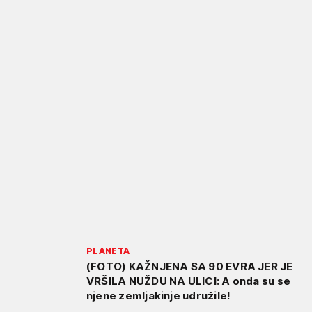
PLANETA
(FOTO) KAŽNJENA SA 90 EVRA JER JE
VRŠILA NUŽDU NA ULICI: A onda su se
njene zemljakinje udružile!