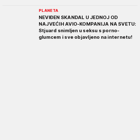
PLANETA
NEVIĐEN SKANDAL U JEDNOJ OD
NAJVEĆIH AVIO-KOMPANIJA NA SVETU:
Stjuard snimljen u seksu s porno-
glumcem i sve objavljeno na internetu!