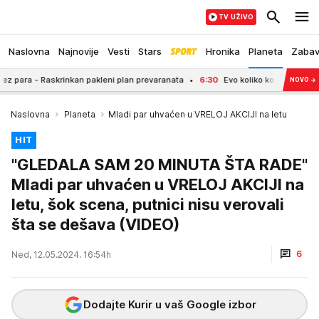
TV UŽIVO
Naslovna
Najnovije
Vesti
Stars
Hronika
Planeta
Zaba
a - Raskrinkan pakleni plan prevaranata
6:30
Evo koliko košta ar placa na plan
NOVO
→
Naslovna
Planeta
Mladi par uhvaćen u VRELOJ AKCIJI na letu
HIT
"GLEDALA SAM 20 MINUTA ŠTA RADE"
Mladi par uhvaćen u VRELOJ AKCIJI na
letu, šok scena, putnici nisu verovali
šta se dešava (VIDEO)
6
Ned, 12.05.2024. 16:54h
Dodajte Kurir u vaš Google izbor