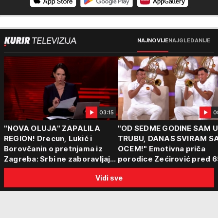
NAJNOVIJE
NAJGLEDANIJE
03:15
0
"NOVA OLUJA" ZAPALILA
"OD SEDME GODINE SAM 
REGION! Drecun, Lukić i
TRUBU, DANAS SVIRAM S
Borovčanin o pretnjama iz
OCEM!" Emotivna priča
Zagreba: Srbi ne zaboravljaju
porodice Zećirović pred 6
progon
Sabor trubača u Guči
Vidi sve