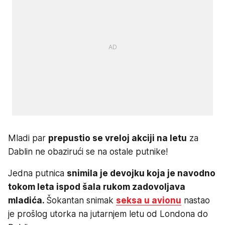
Mladi par
prepustio se vreloj akciji na letu
za
Dablin ne obazirući se na ostale putnike!
Jedna putnica
snimila je devojku koja je navodno
tokom leta ispod šala rukom zadovoljava
mladića.
Šokantan snimak
seksa u avionu
nastao
je prošlog utorka na jutarnjem letu od Londona do