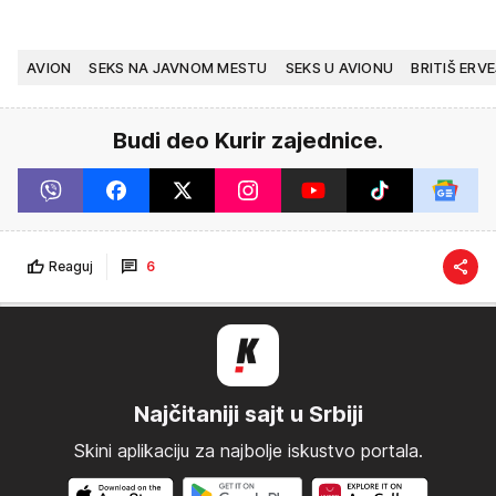
AVION
SEKS NA JAVNOM MESTU
SEKS U AVIONU
BRITIŠ ERV
Budi deo Kurir zajednice.
Reaguj
6
Najčitaniji sajt u Srbiji
Skini aplikaciju za najbolje iskustvo portala.