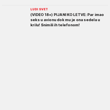
LUDI SVET
(VIDEO 18+) PIJANI KO LETVE: Par imao
seks u avionu dok mu je ona sedela u
krilu! Snimili ih telefonom!