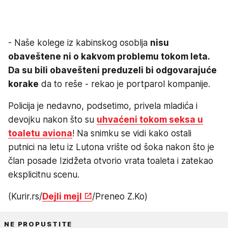
- Naše kolege iz kabinskog osoblja
nisu
obaveštene ni o kakvom problemu tokom leta.
Da su bili obavešteni preduzeli bi odgovarajuće
korake
da to reše - rekao je portparol kompanije.
Policija je nedavno, podsetimo, privela mladića i
devojku nakon što su
uhvaćeni tokom seksa u
toaletu aviona
! Na snimku se vidi kako ostali
putnici na letu iz Lutona vrište od šoka nakon što je
član posade Izidžeta otvorio vrata toaleta i zatekao
eksplicitnu scenu.
(Kurir.rs/
Dejli mejl
/Preneo Z.Ko)
NE PROPUSTITE