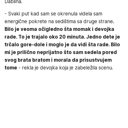
Dablina.
- Svaki put kad sam se okrenula videla sam
energične pokrete na sedištima sa druge strane
.
Bilo je veoma očigledno šta momak i devojka
rade. To je trajalo oko 20 minuta. Jedno dete je
trčalo gore-dole i moglo je da vidi šta rade. Bilo
mi je prilično neprijatno što sam sedela pored
svog brata bratom i morala da prisustvujem
tome
- rekla je devojka koja je zabeležila scenu.