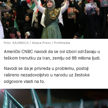
Foto: AA/ABACA / Abaca Press / Profimedia
Američki CNBC navodi da se ovi izbori održavaju u
teškom trenutku za Iran, zemlju od 88 miliona ljudi.
Navodi se da je privreda u problemu, postoji
rašireno nezadovoljstvo u narodu uz žestoke
odgovore vlasti na to.