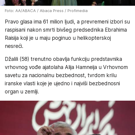
Foto: AA/ABACA / Abaca Press / Profimedia
Pravo glasa ima 61 milion ljudi, a prevremeni izbori su
raspisani nakon smrti bivšeg predsednika Ebrahima
Raisija koji je u maju poginuo u helikopterskoj
nesreći.
Džalili (58) trenutno obavlja funkciju predstavnika
vrhovnog vođe ajatolaha Alija Hamneija u Vrhovnom
savetu za nacionalnu bezbednost, tvrdom krilu
iranske vlasti koje je ujedno i najviši bezbednosni
organ u zemlji.