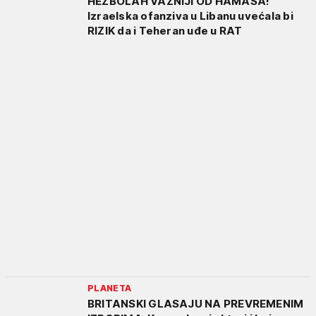
HEZBOLAH VAŽNIJI OD HAMASA!
Izraelska ofanziva u Libanu uvećala bi
RIZIK da i Teheran uđe u RAT
PLANETA
BRITANSKI GLASAJU NA PREVREMENIM