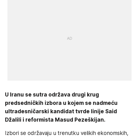
U Iranu se sutra održava drugi krug
predsedničkih izbora u kojem se nadmeću
ultradesničarski kandidat tvrde linije Said
Džalili i reformista Masud Pezeškijan.
Izbori se održavaju u trenutku velikih ekonomskih,