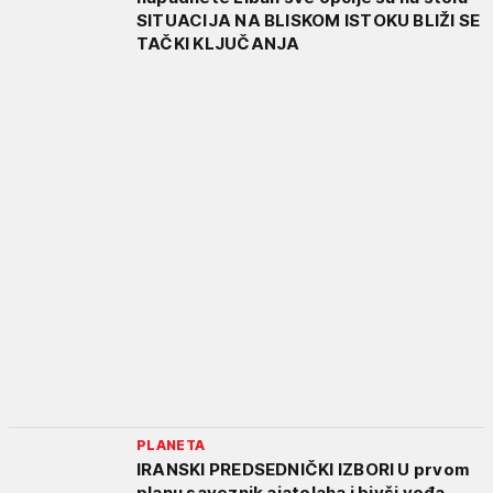
SITUACIJA NA BLISKOM ISTOKU BLIŽI SE
TAČKI KLJUČANJA
PLANETA
IRANSKI PREDSEDNIČKI IZBORI U prvom
planu saveznik ajatolaha i bivši vođa