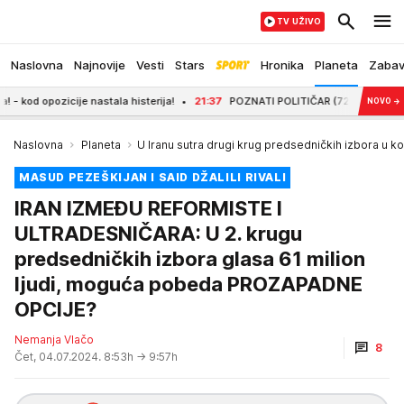
TV UŽIVO
Naslovna
Najnovije
Vesti
Stars
Hronika
Planeta
Zaba
astala histerija!
21:37
POZNATI POLITIČAR (72) OŽENIO 34 GODINE MLAĐU VOD
NOVO
→
Naslovna
Planeta
U Iranu sutra drugi krug predsedničkih izbora u koj
MASUD PEZEŠKIJAN I SAID DŽALILI RIVALI
IRAN IZMEĐU REFORMISTE I
ULTRADESNIČARA: U 2. krugu
predsedničkih izbora glasa 61 milion
ljudi, moguća pobeda PROZAPADNE
OPCIJE?
Nemanja Vlačo
8
Čet, 04.07.2024. 8:53h
→ 9:57h