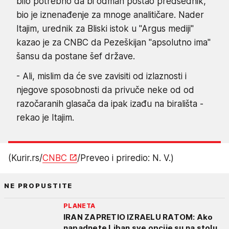
bilo potrebno da bi odmah postao predsednik,
bio je iznenađenje za mnoge analitičare. Nader
Itajim, urednik za Bliski istok u "Argus mediji"
kazao je za CNBC da Pezeškijan "apsolutno ima"
šansu da postane šef države.
- Ali, mislim da će sve zavisiti od izlaznosti i
njegove sposobnosti da privuče neke od od
razočaranih glasača da ipak izađu na birališta -
rekao je Itajim.
(Kurir.rs/
CNBC
/Preveo i priredio: N. V.)
NE PROPUSTITE
PLANETA
IRAN ZAPRETIO IZRAELU RATOM: Ako
napadnete Liban sve opcije su na stolu