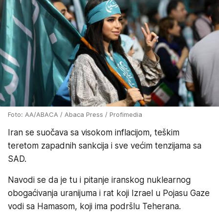
Foto: AA/ABACA / Abaca Press / Profimedia
Iran se suočava sa visokom inflacijom, teškim
teretom zapadnih sankcija i sve većim tenzijama sa
SAD.
Navodi se da je tu i pitanje iranskog nuklearnog
obogaćivanja uranijuma i rat koji Izrael u Pojasu Gaze
vodi sa Hamasom, koji ima podršlu Teherana.