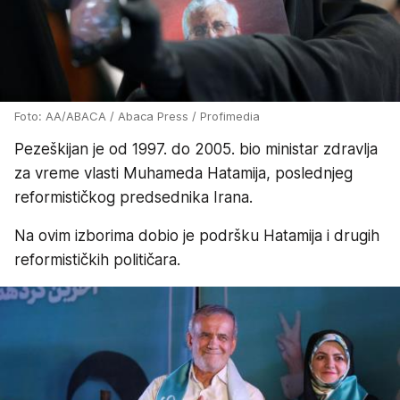
Foto: AA/ABACA / Abaca Press / Profimedia
Pezeškijan je od 1997. do 2005. bio ministar zdravlja
za vreme vlasti Muhameda Hatamija, poslednjeg
reformističkog predsednika Irana.
Na ovim izborima dobio je podršku Hatamija i drugih
reformističkih političara.