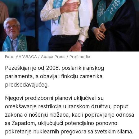
Foto: AA/ABACA / Abaca Press / Profimedia
Pezeškijan je od 2008. poslanik iranskog
parlamenta, a obavlja i finkciju zamenika
predsedavajućeg.
Njegovi predizborni planovi uključivali su
omekšavanje restrikcija u iranskom društvu, poput
zakona o nošenju hidžaba, kao i popravljanje odnosa
sa Zapadom, uključujući potencijalno ponovno
pokretanje nuklearnih pregovora sa svetskim silama.