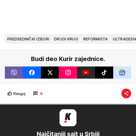
PREDSEDNIČKI IZBORI
DRUGI KRUG
REFORMISTA
ULTRADESN
Budi deo Kurir zajednice.
Reaguj
8
Najčitaniji sajt u Srbiji