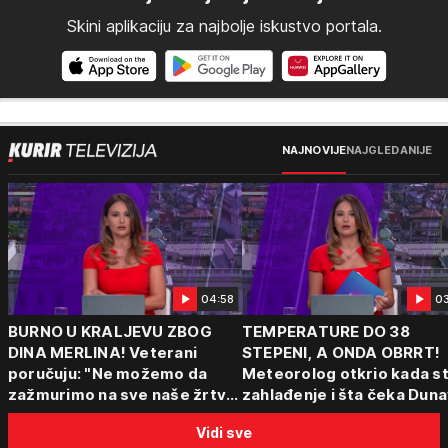
Skini aplikaciju za najbolje iskustvo portala.
NAJNOVIJE
NAJGLEDANIJE
04:58
0
BURNO U KRALJEVU ZBOG
TEMPERATURE DO 38
DINA MERLINA! Veterani
STEPENI, A ONDA OBRRT!
poručuju: "Ne možemo da
Meteorolog otkrio kada st
zažmurimo na sve naše žrtve
zahlađenje i šta čeka Dun
i stradanja!"
Vidi sve