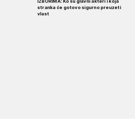
IZBORIMA: Ko su glavni akteri i koja
stranka će gotovo sigurno preuzeti
vlast