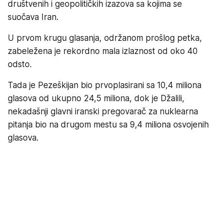
društvenih i geopolitičkih izazova sa kojima se
suočava Iran.
U prvom krugu glasanja, održanom prošlog petka,
zabeležena je rekordno mala izlaznost od oko 40
odsto.
Tada je Pezeškijan bio prvoplasirani sa 10,4 miliona
glasova od ukupno 24,5 miliona, dok je Džalili,
nekadašnji glavni iranski pregovarač za nuklearna
pitanja bio na drugom mestu sa 9,4 miliona osvojenih
glasova.