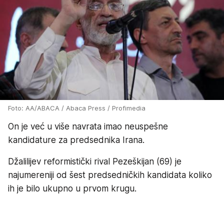
Foto: AA/ABACA / Abaca Press / Profimedia
On je već u više navrata imao neuspešne
kandidature za predsednika Irana.
Džalilijev reformistički rival Pezeškijan (69) je
najumereniji od šest predsedničkih kandidata koliko
ih je bilo ukupno u prvom krugu.