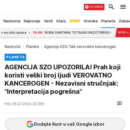
TV UŽIVO
Naslovna
Najnovije
Vesti
Stars
Hronika
Planeta
Zaba
ilo spasa
19:09
BORA SANTANA TOTALNO RAZOTKRIVEN! Otkriveno kome je slao 
NOVO
→
Naslovna
Planeta
Agencija SZO: Talk verovatno kancerogen
PLANETA
AGENCIJA SZO UPOZORILA! Prah koji
koristi veliki broj ljudi VEROVATNO
KANCEROGEN - Nezavisni stručnjak:
"Interpretacija pogrešna"
Pet, 05.07.2024. 22:39h
Dodajte Kurir u vaš Google izbor