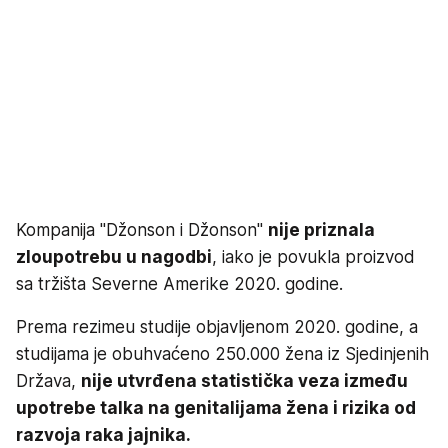
Kompanija "Džonson i Džonson"
nije priznala
zloupotrebu u nagodbi
, iako je povukla proizvod
sa tržišta Severne Amerike 2020. godine.
Prema rezimeu studije objavljenom 2020. godine, a
studijama je obuhvaćeno 250.000 žena iz Sjedinjenih
Država,
nije utvrđena statistička veza između
upotrebe talka na genitalijama žena i rizika od
razvoja raka jajnika.