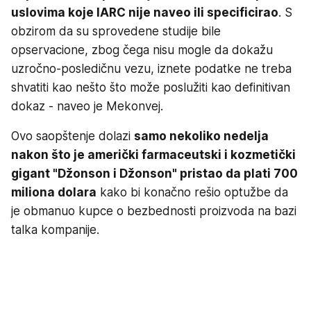
uslovima koje IARC nije naveo ili specificirao
. S
obzirom da su sprovedene studije bile
opservacione, zbog čega nisu mogle da dokažu
uzročno-posledičnu vezu, iznete podatke ne treba
shvatiti kao nešto što može poslužiti kao definitivan
dokaz - naveo je Mekonvej.
Ovo saopštenje dolazi
samo nekoliko nedelja
nakon što je američki farmaceutski i kozmetički
gigant "Džonson i Džonson" pristao da plati 700
miliona dolara
kako bi konačno rešio optužbe da
je obmanuo kupce o bezbednosti proizvoda na bazi
talka kompanije.