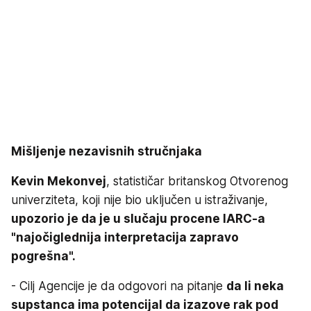
Mišljenje nezavisnih stručnjaka
Kevin Mekonvej
, statističar britanskog Otvorenog
univerziteta, koji nije bio uključen u istraživanje,
upozorio je da je u slučaju procene IARC-a
"najočiglednija interpretacija zapravo
pogrešna".
- Cilj Agencije je da odgovori na pitanje
da li neka
supstanca ima potencijal da izazove rak pod