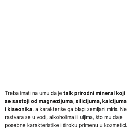
Treba imati na umu da je
talk prirodni mineral koji
se sastoji od magnezijuma, silicijuma, kalcijuma
i kiseonika
, a karakteriše ga blagi zemljani miris. Ne
rastvara se u vodi, alkoholima ili uljima, što mu daje
posebne karakteristike i široku primenu u kozmetici.