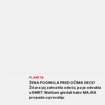
PLANETA
ŽENA POGINULA PRED OČIMA DECE!
Žičara joj zahvatila odeću, pa je odvukla
u SMRT: Mališani gledali kako MAJKA
propada u provaliju