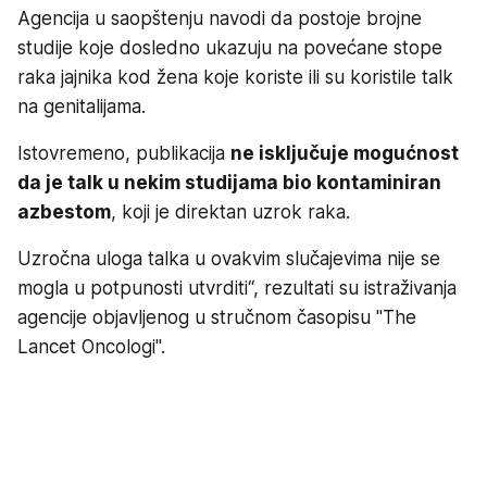
Agencija u saopštenju navodi da postoje brojne
studije koje dosledno ukazuju na povećane stope
raka jajnika kod žena koje koriste ili su koristile talk
na genitalijama.
Istovremeno, publikacija
ne isključuje mogućnost
da je talk u nekim studijama bio kontaminiran
azbestom
, koji je direktan uzrok raka.
Uzročna uloga talka u ovakvim slučajevima nije se
mogla u potpunosti utvrditi“, rezultati su istraživanja
agencije objavljenog u stručnom časopisu "The
Lancet Oncologi".