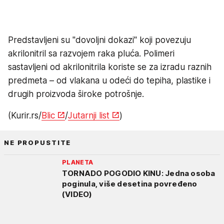
Predstavljeni su "dovoljni dokazi" koji povezuju
akrilonitril sa razvojem raka pluća. Polimeri
sastavljeni od akrilonitrila koriste se za izradu raznih
predmeta – od vlakana u odeći do tepiha, plastike i
drugih proizvoda široke potrošnje.
(Kurir.rs/
Blic
/
Jutarnji list
)
NE PROPUSTITE
PLANETA
TORNADO POGODIO KINU: Jedna osoba
poginula, više desetina povređeno
(VIDEO)