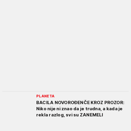
PLANETA
BACILA NOVOROĐENČE KROZ PROZOR:
Niko nije ni znao da je trudna, a kada je
rekla razlog, svi su ZANEMELI