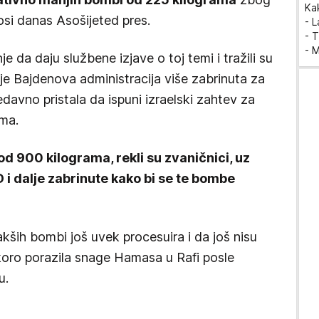
Ka
osi danas Asošijeted pres.
- 
- T
- 
e da daju službene izjave o toj temi i tražili su
 je Bajdenova administracija više zabrinuta za
davno pristala da ispuni izraelski zahtev za
ma.
d 900 kilograma, rekli su zvaničnici, uz
 i dalje zabrinute kako bi se te bombe
akših bombi još uvek procesuira i da još nisu
 skoro porazila snage Hamasa u Rafi posle
u.