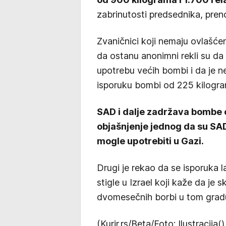
zabrinutosti predsednika, pren
Zvaničnici koji nemaju ovlašćenj
da ostanu anonimni rekli su da
upotrebu većih bombi i da je ne
isporuku bombi od 225 kilogra
SAD i dalje zadržava bombe o
objašnjenje jednog da su SAD
mogle upotrebiti u Gazi.
Drugi je rekao da se isporuka l
stigle u Izrael koji kaže da je
dvomesečnih borbi u tom grad
(Kurir.rs/Beta/Foto: Ilustracija()