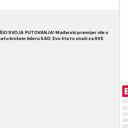
ŠIO SVOJA PUTOVANJA! Mađarski premijer ide u
u bivšem lideru SAD: Evo šta to znači za SVE