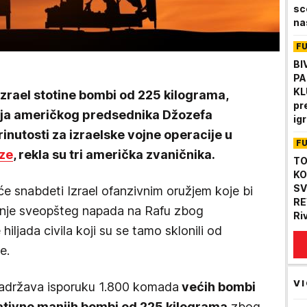
sc
na
F
BI
PA
KL
Izrael stotine bombi od 225 kilograma,
pr
cija američkog predsednika Džozefa
ig
inutosti za izraelske vojne operacije u
F
ze
, rekla su tri američka zvaničnika.
TO
KO
SV
će snabdeti Izrael ofanzivnim oružjem koje bi
RE
anje sveopšteg napada na Rafu zbog
Ri
hiljada civila koji su se tamo sklonili od
pr
e.
VI
 zadržava isporuku 1.800 komada
većih bombi
lativno manjih bombi od 225 kilograma
zbog