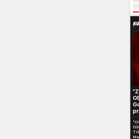
"
O
Go
pr
B
"O
OS
TO
Me