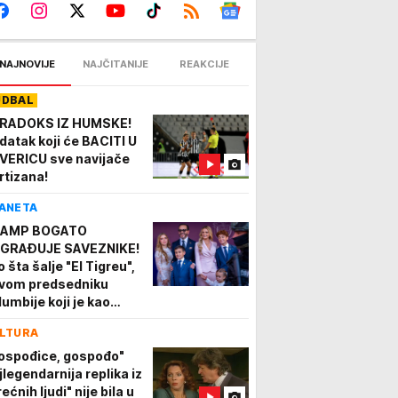
NAJNOVIJE
NAJČITANIJE
REAKCIJE
UDBAL
RADOKS IZ HUMSKE!
datak koji će BACITI U
VERICU sve navijače
rtizana!
ANETA
AMP BOGATO
GRAĐUJE SAVEZNIKE!
 šta šalje "El Tigreu",
vom predsedniku
lumbije koji je kao
vokat branio
LTURA
ipadnike desničarskih
ravojnih snaga!
ospođice, gospođo"
jlegendarnija replika iz
ećnih ljudi" nije bila u