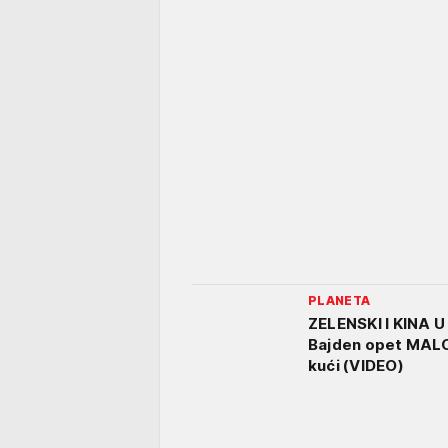
PLANETA
ZELENSKI I KINA
Bajden opet MALO
kući (VIDEO)