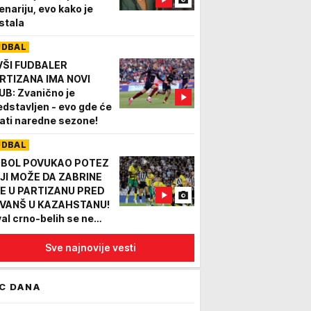
enariju, evo kako je
stala
UDBAL
VŠI FUDBALER
RTIZANA IMA NOVI
UB: Zvanično je
edstavljen - evo gde će
rati naredne sezone!
UDBAL
BOL POVUKAO POTEZ
JI MOŽE DA ZABRINE
E U PARTIZANU PRED
VANŠ U KAZAHSTANU!
val crno-belih se ne
edaje!
Sve najnovije vesti
C DANA