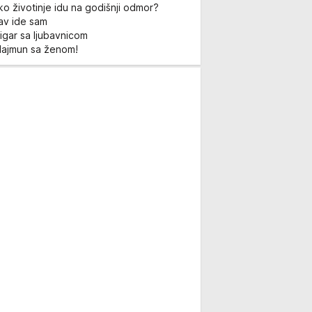
ko životinje idu na godišnji odmor?
Lav ide sam
igar sa ljubavnicom
Majmun sa ženom!