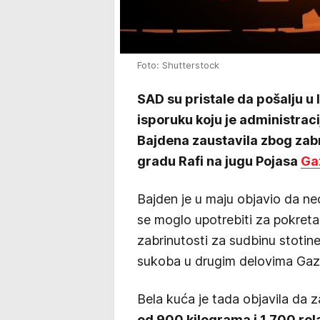
Foto: Shutterstock
SAD su pristale da pošalju u 
isporuku koju je administra
Bajdena zaustavila zbog zabr
gradu Rafi na jugu Pojasa
Ga
Bajden je u maju objavio da ne
se moglo upotrebiti za pokret
zabrinutosti za sudbinu stotine 
sukoba u drugim delovima Gaz
Bela kuća je tada objavila da
od 900 kilograma i 1.700 re