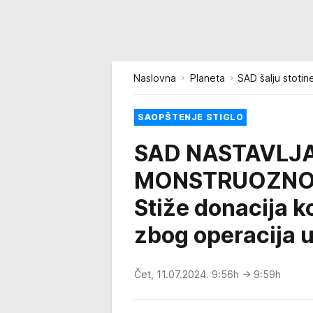
Naslovna
Planeta
SAD šalju stotin
SAOPŠTENJE STIGLO
SAD NASTAVLJ
MONSTRUOZNOG
Stiže donacija 
zbog operacija u
Čet, 11.07.2024. 9:56h
→ 9:59h