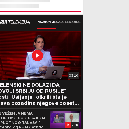
NAJNOVIJE
NAJGLEDANIJE
03:20
ZELENSKI NE DOLAZI DA
DVOJI SRBIJU OD RUSIJE"
sti "Usijanja" otkrili šta je
ava pozadina njegove posete
eogradu
SVEŽENJA NEMA,
TAJEMO POD UDAROM
PLOTNOG TALASA!"
01:43
teorolog RHMZ otkrio