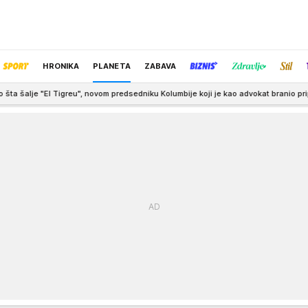
HRONIKA
PLANETA
ZABAVA
ovom predsedniku Kolumbije koji je kao advokat branio pripadnike desničarskih
IZBOR UREDNIKA