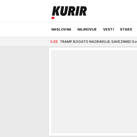
NASLOVNA
NAJNOVIJE
VESTI
STARS
zana!
8:23
TRAMP BOGATO NAGRAĐUJE SAVEZNIKE! Evo šta šalje "El Tigreu", n
ODRŽIVA BUDUĆNOST
REGION
NEWS