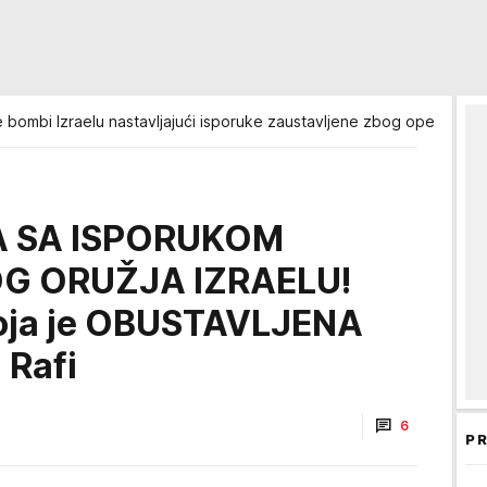
e bombi Izraelu nastavljajući isporuke zaustavljene zbog operacija u
A SA ISPORUKOM
 ORUŽJA IZRAELU!
koja je OBUSTAVLJENA
 Rafi
6
PR