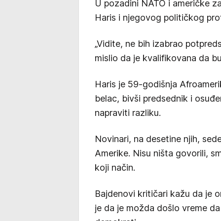
U pozadini NATO i američke za
Haris i njegovog političkog pr
„Vidite, ne bih izabrao potpr
mislio da je kvalifikovana da b
Haris je 59-godišnja Afroamerik
belac, bivši predsednik i osuđe
napraviti razliku.
Novinari, na desetine njih, sede
Amerike. Nisu ništa govorili, sm
koji način.
Bajdenovi kritičari kažu da je on
je da je možda došlo vreme da