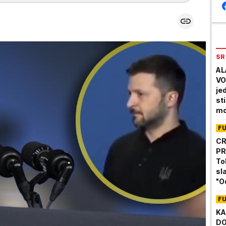
SR
AL
VO
je
st
mo
tr
F
CR
PR
To
sl
"O
na
F
KA
DO