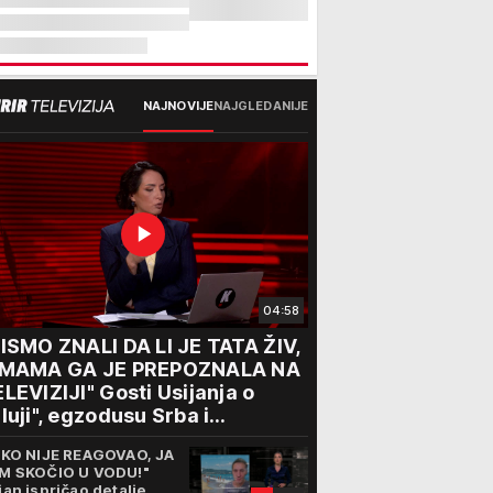
NAJNOVIJE
NAJGLEDANIJE
04:58
ISMO ZNALI DA LI JE TATA ŽIV,
 MAMA GA JE PREPOZNALA NA
LEVIZIJI" Gosti Usijanja o
luji", egzodusu Srba i
travičnim svedočenjima
IKO NIJE REAGOVAO, JA
M SKOČIO U VODU!"
jan ispričao detalje