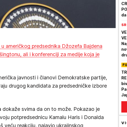
CR
PO
da
Pa
SR
VE
VE
Na
m u američkog predsednika Džozefa Bajdena
nov
gtonu, ali i konferenciji za medije koja je
dr
F
TR
erička javnosti i članovi Demokratske partije,
RE
bi
raju drugog kandidata za predsedničke izbore
Pa
Ja
a dokaže svima da on to može. Pokazao je
voju potpredsednicu Kamalu Haris i Donalda
VI
oš veću reakciju, najavio ukrajinskog