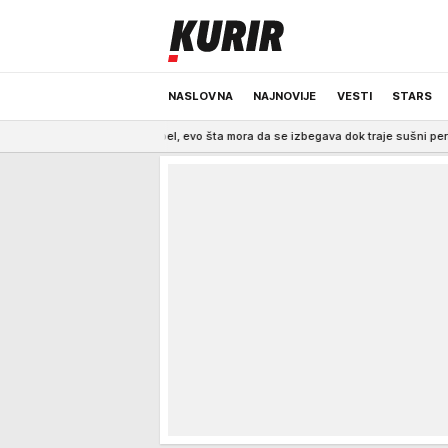
NASLOVNA
NAJNOVIJE
VESTI
STARS
hitan apel, evo šta mora da se izbegava dok traje sušni period
4:20
CRNO
ODRŽIVA BUDUĆNOST
REGION
NEWS