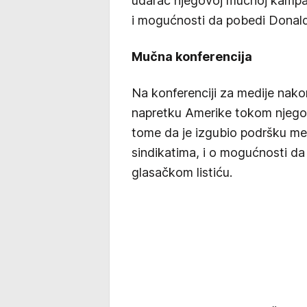
udarac njegovoj mučnoj kampa
i mogućnosti da pobedi Donal
Mučna konferencija
Na konferenciji za medije nako
napretku Amerike tokom njegove
tome da je izgubio podršku m
sindikatima, i o mogućnosti d
glasačkom listiću.