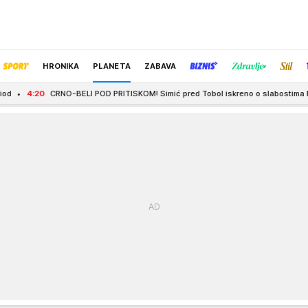
HRONIKA
PLANETA
ZABAVA
-BELI POD PRITISKOM! Simić pred Tobol iskreno o slabostima Partizana: "Odbra
IZBOR UREDNIKA