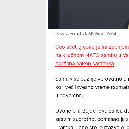
Foto: Screenshot, AP/Susan Walsh
Ceo svet gledao je sa zebnjo
na ključnom NATO samitu u Vašin
održana nakon sastanka
.
Sa najviše pažnje verovatno am
koji već izvesno vreme razmat
u novembru.
Ovo je bila Bajdenova šansa d
sasvim suprotno, pomešao je s
Trampa i, ono što je izazvalo j