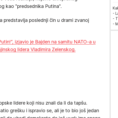
og kao "predsednika Putina".
Ka
- 
- T
predstavlja poslednji čin u drami zvanoj
- 
tin!“, izjavio je Bajden na samitu NATO-a u
jinskog lidera Vladimira Zelenskog.
pske lidere koji nisu znali da li da tapšu.
io grešku i ispravio se, ali je to bio još jedan