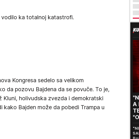
odilo ka totalnoj katastrofi.
nova Kongresa sedelo sa velikom
ako da pozovu Bajdena da se povuče. To je,
"N
ž Kluni, holivudska zvezda i demokratski
A
vidi kako Bajden može da pobedi Trampa u
TE
"O
s
"N
SA
Bo