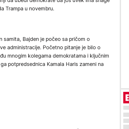
nji da ubedi demokrate da još uvek ima snage
da Trampa u novembru.
n samita, Bajden je počeo sa pričom o
 administracije. Početno pitanje je bilo o
eđu mnogim kolegama demokratama i ključnim
a ga potpredsednica Kamala Haris zameni na