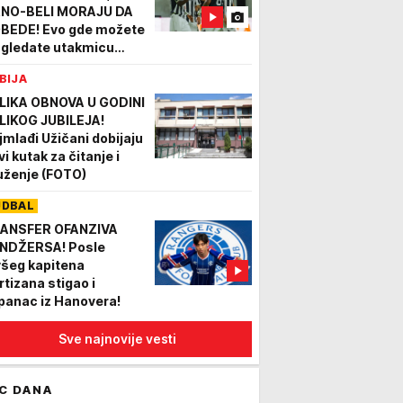
NO-BELI MORAJU DA
BEDE! Evo gde možete
 gledate utakmicu
rtizan - Tobol!
BIJA
LIKA OBNOVA U GODINI
LIKOG JUBILEJA!
jmlađi Užičani dobijaju
i kutak za čitanje i
uženje (FOTO)
UDBAL
ANSFER OFANZIVA
NDŽERSA! Posle
všeg kapitena
rtizana stigao i
panac iz Hanovera!
Sve najnovije vesti
C DANA