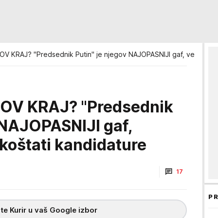
 KRAJ? "Predsednik Putin" je njegov NAJOPASNIJI gaf, verovatno
OV KRAJ? "Predsednik
 NAJOPASNIJI gaf,
koštati kandidature
17
PR
te Kurir u vaš Google izbor