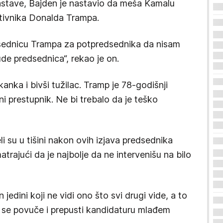
stave, Bajden je nastavio da meša Kamalu
otivnika Donalda Trampa.
edsednicu Trampa za potpredsednika da nisam
ude predsednica“, rekao je on.
anka i bivši tužilac. Tramp je 78-godišnji
ni prestupnik. Ne bi trebalo da je teško
li su u tišini nakon ovih izjava predsednika
atrajući da je najbolje da ne intervenišu na bilo
 jedini koji ne vidi ono što svi drugi vide, a to
 se povuče i prepusti kandidaturu mlađem