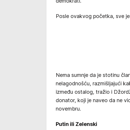
demokrati.
Posle ovakvog početka, sve je v
Nema sumnje da je stotinu čla
nelagodnošću, razmišljajući k
između ostalog, tražio i Džord
donator, koji je naveo da ne 
novembru.
Putin ili Zelenski