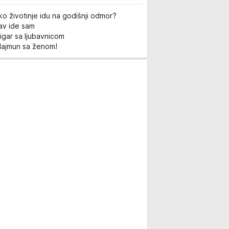
ko životinje idu na godišnji odmor?
Lav ide sam
igar sa ljubavnicom
Majmun sa ženom!