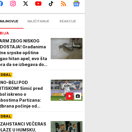
NAJNOVIJE
NAJČITANIJE
REAKCIJE
BIJA
ARM ZBOG NISKOG
DOSTAJA! Građanima
dne srpske opštine
igao hitan apel, evo šta
ra da se izbegava dok
aje sušni period
UDBAL
NO-BELI POD
ITISKOM! Simić pred
bol iskreno o
abostima Partizana:
dbrana počinje od
pada!"
UDBAL
ZAHSTANCI VEČERAS
LAZE U HUMSKU,