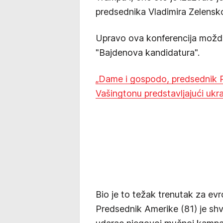
predsednika Vladimira Zelensk
Upravo ova konferencija možda 
"Bajdenova kandidatura".
„Dame i gospodo, predsednik Pu
Vašingtonu predstavljajući ukra
Bio je to težak trenutak za evro
Predsednik Amerike (81) je shvat