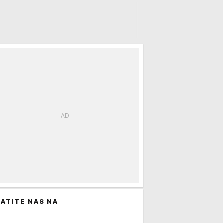
 će ga koštati kandidature
ATITE NAS NA