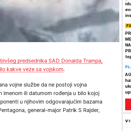
id
ev
in
F
PR
ME
NA
PR
to
 bivšeg predsednika SAD Donalda Trampa,
st
PL
ilo kakve veze sa vojskom
.
AG
ha
na vojne službe da ne postoji vojna
uk
up
 imenom ili datumom rođenja u bilo kojoj
komponenti u njihovim odgovarajućim bazama
Pentagona, general-major Patrik S Rajder,
VI