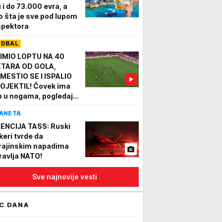
u i do 73.000 evra, a
o šta je sve pod lupom
spektora
UDBAL
IMIO LOPTU NA 40
TARA OD GOLA,
MESTIO SE I ISPALIO
OJEKTIL! Čovek ima
p u nogama, pogledajte
rašan gol i to za pobedu
ANETA
ENCIJA TASS: Ruski
keri tvrde da
rajinskim napadima
ravlja NATO!
Sve najnovije vesti
C DANA