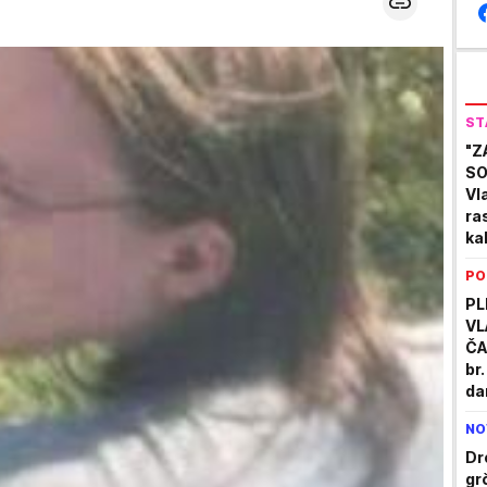
ST
"Z
SO
Vl
ra
ka
Mn
PO
PL
VL
ČA
br.
da
OD
NO
Dr
gr