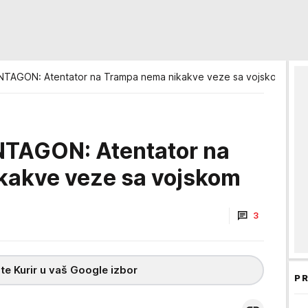
TAGON: Atentator na Trampa nema nikakve veze sa vojskom
TAGON: Atentator na
kakve veze sa vojskom
3
te Kurir u vaš Google izbor
PR