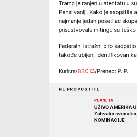
Tramp je ranjen u atentatu u s
Pensilvaniji. Kako je saopštila
najmanje jedan posetilac skupa 
prisustvovale mitingu su teško
Federalni istražni biro saopštio
takođe ubijen, identifikovan k
Kurir.rs/
BBC
/Preneo: P. P.
NE PROPUSTITE
PLANETA
UŽIVO AMERIKA U
Zahvalio svima ko
NOMINACIJE