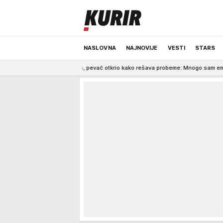
NASLOVNA
NAJNOVIJE
VESTI
STARS
rastancima, pevač otkrio kako rešava probeme: Mnogo sam emotivan
13:47
ODRŽIVA BUDUĆNOST
REGION
NEWS