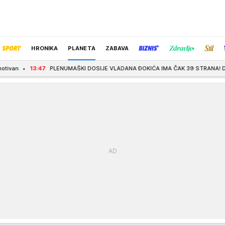
HRONIKA
PLANETA
ZABAVA
PLENUMAŠKI DOSIJE VLADANA ĐOKIĆA IMA ČAK 39 STRANA! Do juče br. 1 na listi
IZBOR UREDNIKA