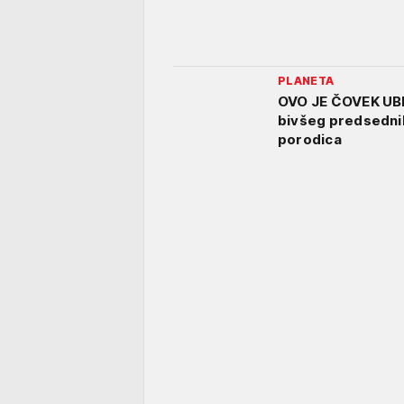
PLANETA
OVO JE ČOVEK UB
bivšeg predsednik
porodica