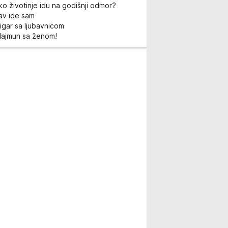
ko životinje idu na godišnji odmor?
Lav ide sam
igar sa ljubavnicom
Majmun sa ženom!