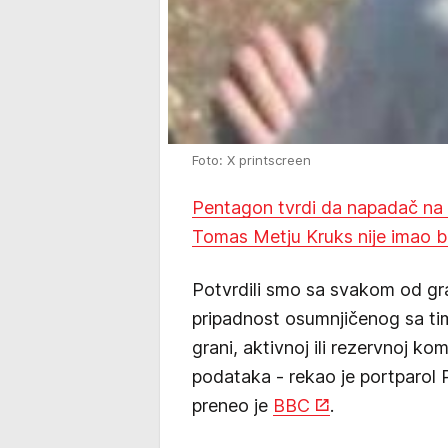
Foto: X printscreen
Pentagon tvrdi da napadač na
Tomas Metju Kruks nije imao b
Potvrdili smo sa svakom od gra
pripadnost osumnjičenog sa tim
grani, aktivnoj ili rezervnoj 
podataka - rekao je portparol 
preneo je
BBC
.