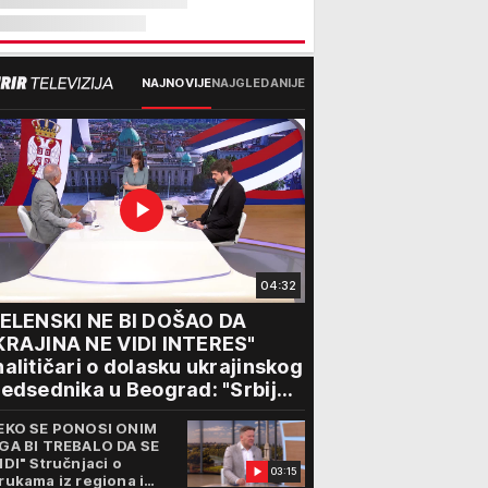
NAJNOVIJE
NAJGLEDANIJE
04:32
ZELENSKI NE BI DOŠAO DA
KRAJINA NE VIDI INTERES"
alitičari o dolasku ukrajinskog
edsednika u Beograd: "Srbija
ože da razgovara sa svima"
EKO SE PONOSI ONIM
GA BI TREBALO DA SE
IDI" Stručnjaci o
03:15
rukama iz regiona i