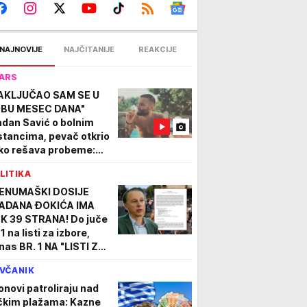
NAJNOVIJE
NAJČITANIJE
REAKCIJE
ARS
AKLJUČAO SAM SE U
BU MESEC DANA"
adan Savić o bolnim
stancima, pevač otkrio
ko rešava probeme:
ogo sam emotivan
LITIKA
ENUMAŠKI DOSIJE
ADANA ĐOKIĆA IMA
K 39 STRANA! Do juče
 1 na listi za izbore,
nas BR. 1 NA "LISTI ZA
STREL" (FOTO)
VČANIK
onovi patroliraju nad
čkim plažama: Kazne