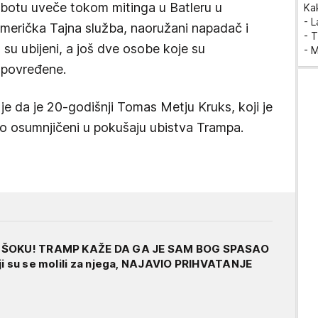
ubotu uveče tokom mitinga u Batleru u
Ka
- 
 američka Tajna služba, naoružani napadač i
- T
su ubijeni, a još dve osobe koje su
- 
 povređene.
 je da je 20-godišnji Tomas Metju Kruks, koji je
ao osumnjičeni u pokušaju ubistva Trampa.
 ŠOKU! TRAMP KAŽE DA GA JE SAM BOG SPASAO
ji su se molili za njega, NAJAVIO PRIHVATANJE