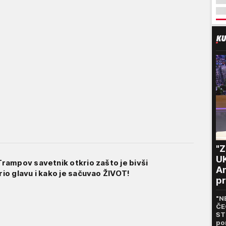
"
U
ampov savetnik otkrio zašto je bivši
An
o glavu i kako je sačuvao ŽIVOT!
pr
m
"N
ČE
ST
po