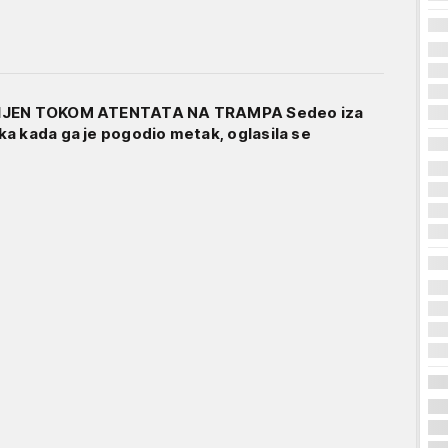
IJEN TOKOM ATENTATA NA TRAMPA Sedeo iza
a kada ga je pogodio metak, oglasila se