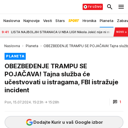
TV UŽIVO
Naslovna
Najnovije
Vesti
Stars
Hronika
Planeta
Zaba
ISTA NAJBOLJIH STRANACA U NBA LIGI! Nikola Jokić nije ni među prva tri - never
NOVO
→
Naslovna
Planeta
OBEZBEĐENJE TRAMPU SE POJAČAVA! Tajna služba će
PLANETA
OBEZBEĐENJE TRAMPU SE
POJAČAVA! Tajna služba će
učestvovati u istragama, FBI istražuje
incident
1
Pon, 15.07.2024. 15:23h
→ 15:28h
Dodajte Kurir u vaš Google izbor