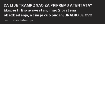
DA LI JE TRAMP ZNAO ZA PRIPREMU ATENTATA?
Eksperti: Bio je svestan, imao 2 prstena
obezbeđenja, a čim je čuo pucanj URADIO JE OVO
Izvor: Kurir televizija