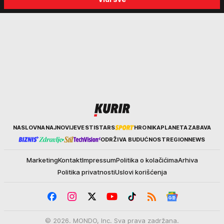
biraju kriminalce: "Neće sa
"Tada je počela velika
nekim ko nema para"
tortura..."
Kurir
NASLOVNA
NAJNOVIJE
VESTI
STARS
HRONIKA
PLANETA
ZABAVA
ODRŽIVA BUDUĆNOST
REGION
NEWS
Marketing
Kontakt
Impressum
Politika o kolačićima
Arhiva
Politika privatnosti
Uslovi korišćenja
© 2026. MONDO, Inc. Sva prava zadržana.