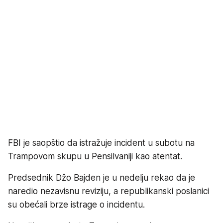
FBI je saopštio da istražuje incident u subotu na
Trampovom skupu u Pensilvaniji kao atentat.
Predsednik Džo Bajden je u nedelju rekao da je
naredio nezavisnu reviziju, a republikanski poslanici
su obećali brze istrage o incidentu.