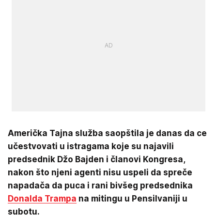
Američka Tajna služba saopštila je danas da ce
učestvovati u istragama koje su najavili
predsednik Džo Bajden i članovi Kongresa,
nakon što njeni agenti nisu uspeli da spreče
napadača da puca i rani bivšeg predsednika
Donalda Trampa
na mitingu u Pensilvaniji u
subotu.