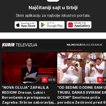
Najčitaniji sajt u Srbiji
Skini aplikaciju za najbolje iskustvo portala.
NAJNOVIJE
NAJGLEDANIJE
03:15
0
"NOVA OLUJA" ZAPALILA
"OD SEDME GODINE SAM 
REGION! Drecun, Lukić i
TRUBU, DANAS SVIRAM S
Borovčanin o pretnjama iz
OCEM!" Emotivna priča
Zagreba: Srbi ne zaboravljaju
porodice Zećirović pred 6