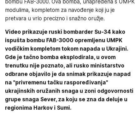
bombu FAB-3000. Ova bomba, unapređena s UMPK
modulima, kompletom za navođenje koji ju je
pretvara u vrlo precizno i snažno oružje.
Video prikazuje ruski bombarder Su-34 kako
ispušta bombu FAB-3000 opremljenu UMPK
vodičkim kompletom tokom napada u Ukrajini.
Gde je tačno bomba eksplodirala, u ovom
trenutku nije poznato, ali rusko ministarstvo
odbrane objavilo je da snimak prikazuje napad
na "privremenu tačku raspoređivanja"
ukrajinskih oružanih snaga u zoni odgovornosti
grupe snaga Sever, za koju se zna da deluje u
regionima Harkov i Sumi.