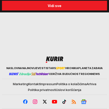
progon
Sabor trubača u Guči
Vidi sve
Kurir
NASLOVNA
NAJNOVIJE
VESTI
STARS
HRONIKA
PLANETA
ZABAVA
ODRŽIVA BUDUĆNOST
REGION
NEWS
Marketing
Kontakt
Impressum
Politika o kolačićima
Arhiva
Politika privatnosti
Uslovi korišćenja