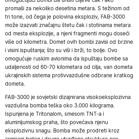
promaši za nekoliko desetina metara. S težinom od
tri tone, od čega je polovina eksploziv, FAB-3000
može izazvati značajnu štetu čak i stotinama metara
od mesta eksplozije, a njeni fragmenti mogu doseći
više od kilometra. Domet ovih bombi zavisi od brzine
i visini ispuštanja; što su viši i brži, to bolje. Ovo
omogućuje ruskim avionima da ispuštaju bombe sa
udaljenosti od 60-70 kilometara od cilja, van dometa
ukrajinskih sistema protivvazdušne odbrane kratkog
dometa.
FAB-3000 je sovjetski dizajnirana visokoeksplozivna
vazdušna bomba teška oko 3.000 kilograma.
Ispunjena je Tritonalom, smesom TNT-a i
aluminijumskog praha, što povećava njenu
eksplozivnu snagu. Bomba može prodreti kroz
armirani beton i druge utvrđene strukture pre