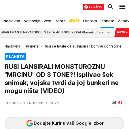
TV UŽIVO
Naslovna
Najnovije
Vesti
Stars
Hronika
Planeta
Zaba
N U HRVATSKOJ, ŠTETA 400.000 EVRA! Vlasnik očajan, a onda mu je stigao mejl:
NOVO
→
Naslovna
Planeta
Rusi se hvale da su lansirali bombu od tri tone
PLANETA
RUSI LANSIRALI MONSTUROZNU
"MRCINU" OD 3 TONE?! Isplivao šok
snimak, vojska tvrdi da joj bunkeri ne
mogu ništa (VIDEO)
61
Uto, 16.07.2024. 15:18h
→ 16:12h
Dodajte Kurir u vaš Google izbor