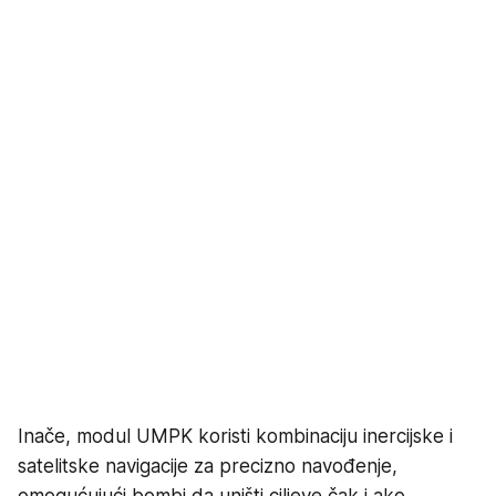
Inače, modul UMPK koristi kombinaciju inercijske i
satelitske navigacije za precizno navođenje,
omogućujući bombi da uništi ciljeve čak i ako