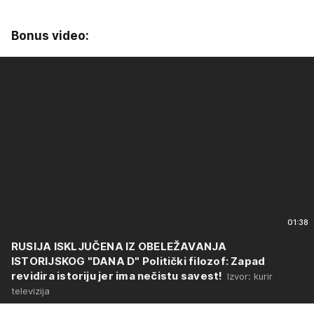
Bonus video:
01:38
RUSIJA ISKLJUČENA IZ OBELEŽAVANJA
ISTORIJSKOG "DANA D" Politički filozof: Zapad
revidira istoriju jer ima nečistu savest!
Izvor: kurir
televizija