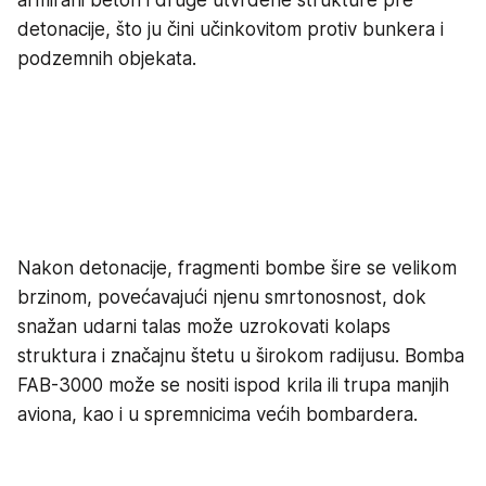
detonacije, što ju čini učinkovitom protiv bunkera i
podzemnih objekata.
Nakon detonacije, fragmenti bombe šire se velikom
brzinom, povećavajući njenu smrtonosnost, dok
snažan udarni talas može uzrokovati kolaps
struktura i značajnu štetu u širokom radijusu. Bomba
FAB-3000 može se nositi ispod krila ili trupa manjih
aviona, kao i u spremnicima većih bombardera.