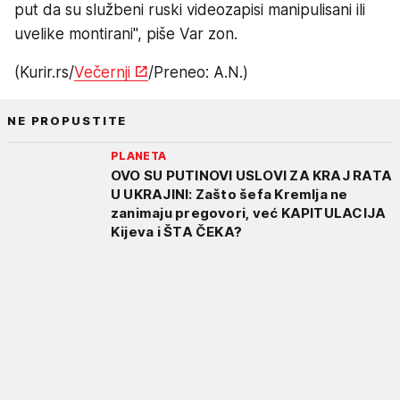
put da su službeni ruski videozapisi manipulisani ili
uvelike montirani", piše Var zon.
(Kurir.rs/
Večernji
/Preneo: A.N.)
NE PROPUSTITE
PLANETA
OVO SU PUTINOVI USLOVI ZA KRAJ RATA
U UKRAJINI: Zašto šefa Kremlja ne
zanimaju pregovori, već KAPITULACIJA
Kijeva i ŠTA ČEKA?