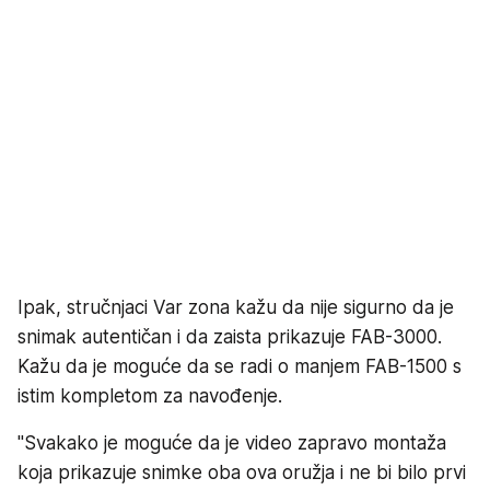
Ipak, stručnjaci Var zona kažu da nije sigurno da je
snimak autentičan i da zaista prikazuje FAB-3000.
Kažu da je moguće da se radi o manjem FAB-1500 s
istim kompletom za navođenje.
"Svakako je moguće da je video zapravo montaža
koja prikazuje snimke oba ova oružja i ne bi bilo prvi