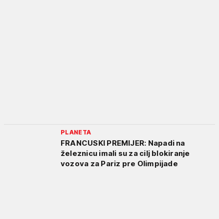
PLANETA
FRANCUSKI PREMIJER: Napadi na
železnicu imali su za cilj blokiranje
vozova za Pariz pre Olimpijade