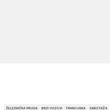
ŽELEZNIČKA PRUGA
BRZI VOZOVI
FRANCUSKA
SABOTAŽA