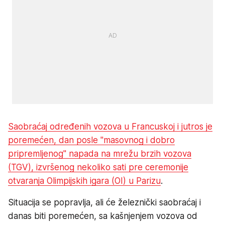
Saobraćaj određenih vozova u Francuskoj i jutros je
poremećen, dan posle "masovnog i dobro
pripremljenog" napada na mrežu brzih vozova
(TGV), izvršenog nekoliko sati pre ceremonije
otvaranja Olimpijskih igara (OI) u Parizu
.
Situacija se popravlja, ali će železnički saobraćaj i
danas biti poremećen, sa kašnjenjem vozova od