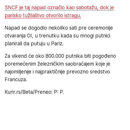
SNCF je taj napad označio kao sabotažu, dok je
parisko tužilaštvo otvorilo istragu.
Napad se dogodio nekoliko sati pre ceremonije
otvaranja OI, u trenutku kada su mnogi putnici
planirali da putuju u Pariz.
Za vikend će oko 800.000 putnika biti pogođeno
poremećenim železničkim saobraćajem koje je
najomiljenije i najpraktičnije prevozno sredstvo
Francuza.
Kurir.rs/Beta/Preneo: P: P.