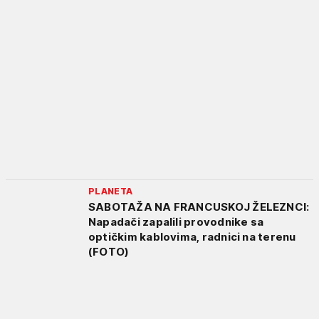
PLANETA
SABOTAŽA NA FRANCUSKOJ ŽELEZNCI:
Napadači zapalili provodnike sa
optičkim kablovima, radnici na terenu
(FOTO)