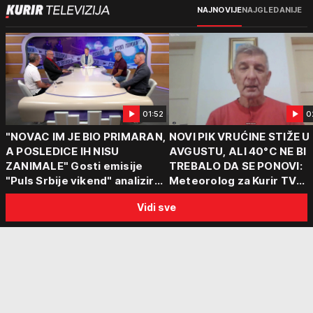
NAJNOVIJE
NAJGLEDANIJE
01:52
0
"NOVAC IM JE BIO PRIMARAN,
NOVI PIK VRUĆINE STIŽE U
A POSLEDICE IH NISU
AVGUSTU, ALI 40°C NE BI
ZANIMALE" Gosti emisije
TREBALO DA SE PONOVI:
"Puls Srbije vikend" analizirali
Meteorolog za Kurir TV
slučajeve koji su potresli
objasnio šta nas čeka: "Š
Vidi sve
Srbiju: Zločin se ne isplati
za ozbiljne padavine su ma