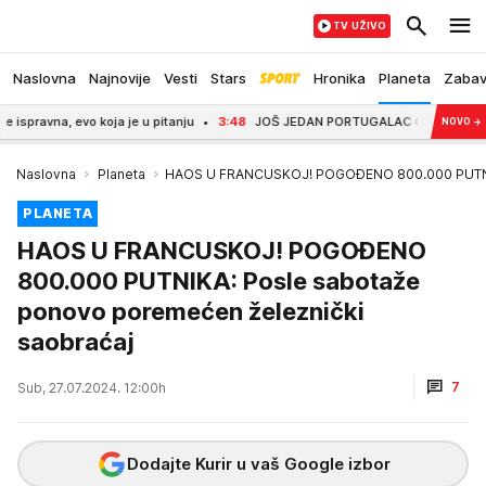
TV UŽIVO
Naslovna
Najnovije
Vesti
Stars
Hronika
Planeta
Zaba
a, evo koja je u pitanju
3:48
JOŠ JEDAN PORTUGALAC OTIŠAO U SAUDIJSKU
NOVO
→
Naslovna
Planeta
HAOS U FRANCUSKOJ! POGOĐENO 800.000 PUTNIKA
PLANETA
HAOS U FRANCUSKOJ! POGOĐENO
800.000 PUTNIKA: Posle sabotaže
ponovo poremećen železnički
saobraćaj
7
Sub, 27.07.2024. 12:00h
Dodajte Kurir u vaš Google izbor