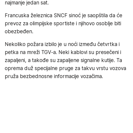
najmanje jedan sat.
Francuska železnica SNCF sinoć je saopštila da će
prevoz za olimpijske sportiste i njihovo osoblje biti
obezbeđen.
Nekoliko požara izbilo je u noći između četvrtka i
petka na mreži TGV-a. Neki kablovi su presečeni i
zapaljeni, a takođe su zapaljene signalne kutije. Ta
oprema duž specijalne pruge za takvu vrstu vozova
pruža bezbednosne informacije vozačima.