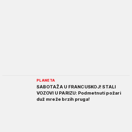
PLANETA
SABOTAŽA U FRANCUSKOJ! STALI
VOZOVI U PARIZU: Podmetnuti požari
duž mreže brzih pruga!