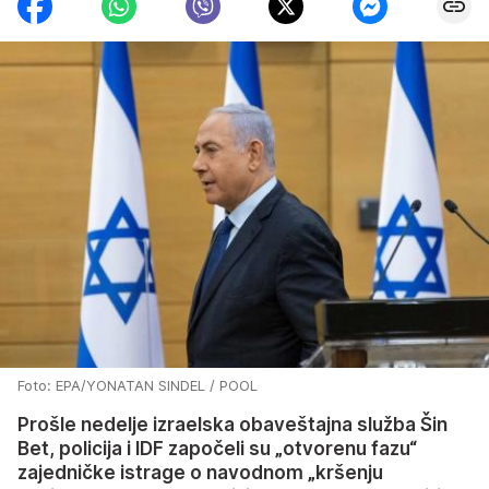
Foto: EPA/YONATAN SINDEL / POOL
Prošle nedelje izraelska obaveštajna služba Šin
Bet, policija i IDF započeli su „otvorenu fazu“
zajedničke istrage o navodnom „kršenju