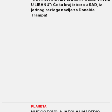
U LIBANU": Čeka kraj izbora u SAD, iz
jednog razloga navija za Donalda
Trampa!
PLANETA
NIJE GOTOVO, AJATOLAH NAREDIO