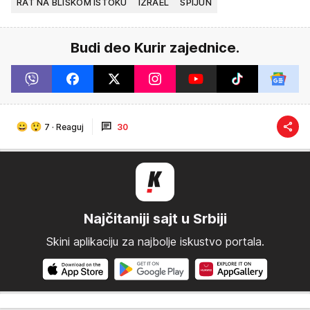
RAT NA BLISKOM ISTOKU
IZRAEL
ŠPIJUN
Budi deo Kurir zajednice.
7
·
Reaguj
30
Najčitaniji sajt u Srbiji
Skini aplikaciju za najbolje iskustvo portala.