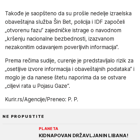
Takođe je saopšteno da su prošle nedelje izraelska
obaveštajna služba Šin Bet, policija i IDF započeli
„otvorenu fazu“ zajedničke istrage o navodnom
„kršenju nacionalne bezbednosti, izazvanom
nezakonitim odavanjem poverljivih informacija“.
Prema rečima sudije, curenje je predstavljalo rizik za
„osetljive izvore informacija i obaveštajnih podataka“ i
moglo je da nanese štetu naporima da se ostvare
„ciljevi rata u Pojasu Gaze“.
Kurir.rs/Agencije/Preneo: P. P.
NE PROPUSTITE
PLANETA
KIDNAPOVAN DRŽAVLJANIN LIBANA!