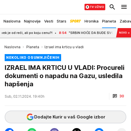
TV UŽIVO
Naslovna
Najnovije
Vesti
Stars
Hronika
Planeta
Zaba
i, ali po koju cenu?!
8:54
"SRBIN HOĆE DA BUDE SVOJ NA SVOME!" Vučić pos
NOVO
→
Naslovna
Planeta
Izrael ima krticu u vladi
NEKOLIKO OSUMNJIČENIH
IZRAEL IMA KRTICU U VLADI: Procureli
dokumenti o napadu na Gazu, usledila
hapšenja
30
Sub, 02.11.2024. 19:40h
Dodajte Kurir u vaš Google izbor