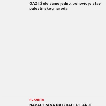
GAZI: Žele samo jedno, ponovio je stav
palestinskog naroda
PLANETA
NAPAD IRANA NA IZRAEL PITANJE