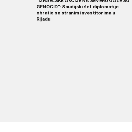
"IZRAELSKE AKCIJE NA SEVERU GAZE SU
GENOCID": Saudijski šef diplomatije
obratio se stranim investitorima u
Rijadu