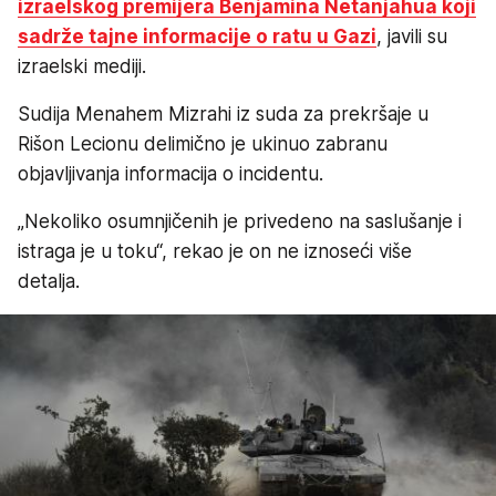
izraelskog premijera Benjamina Netanjahua koji
sadrže tajne informacije o ratu u Gazi
, javili su
izraelski mediji.
Sudija Menahem Mizrahi iz suda za prekršaje u
Rišon Lecionu delimično je ukinuo zabranu
objavljivanja informacija o incidentu.
„Nekoliko osumnjičenih je privedeno na saslušanje i
istraga je u toku“, rekao je on ne iznoseći više
detalja.