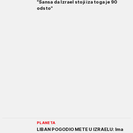
"Šansa da Izrael stoji iza toga je 90
odsto"
PLANETA
LIBAN POGODIO METE U IZRAELU: Ima