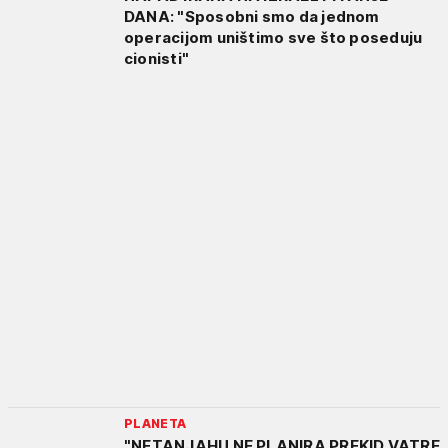
DANA: "Sposobni smo da jednom
operacijom uništimo sve što poseduju
cionisti"
PLANETA
"NETANJAHU NE PLANIRA PREKID VATRE