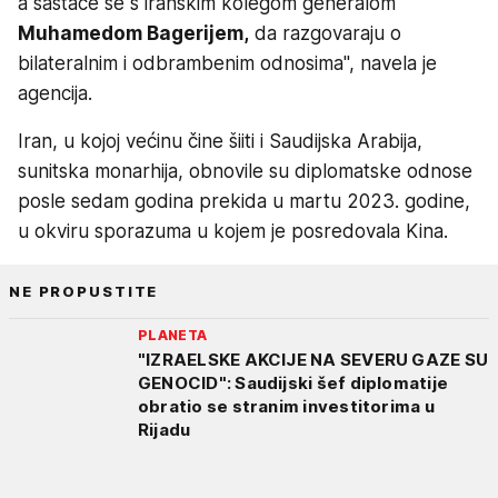
a sastaće se s iranskim kolegom generalom
Muhamedom Bagerijem,
da razgovaraju o
bilateralnim i odbrambenim odnosima", navela je
agencija.
Iran, u kojoj većinu čine šiiti i Saudijska Arabija,
sunitska monarhija, obnovile su diplomatske odnose
posle sedam godina prekida u martu 2023. godine,
u okviru sporazuma u kojem je posredovala Kina.
NE PROPUSTITE
PLANETA
"IZRAELSKE AKCIJE NA SEVERU GAZE SU
GENOCID": Saudijski šef diplomatije
obratio se stranim investitorima u
Rijadu