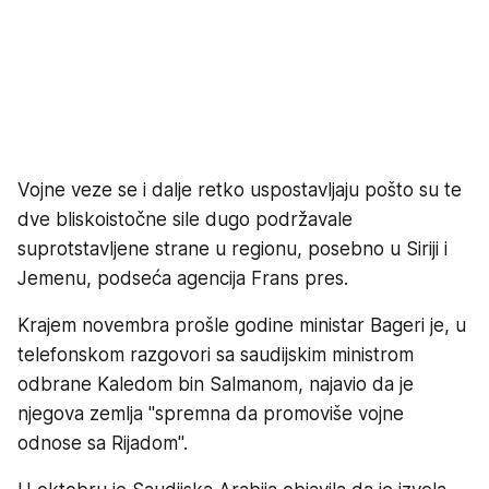
Vojne veze se i dalje retko uspostavljaju pošto su te
dve bliskoistočne sile dugo podržavale
suprotstavljene strane u regionu, posebno u Siriji i
Jemenu, podseća agencija Frans pres.
Krajem novembra prošle godine ministar Bageri je, u
telefonskom razgovori sa saudijskim ministrom
odbrane Kaledom bin Salmanom, najavio da je
njegova zemlja "spremna da promoviše vojne
odnose sa Rijadom".