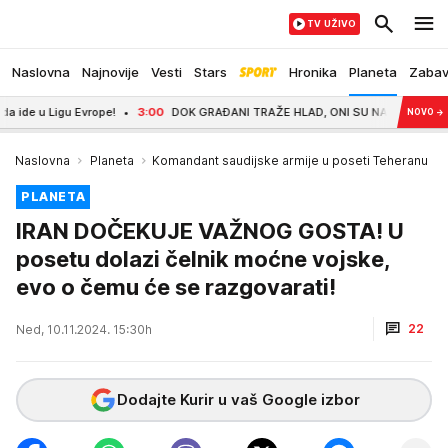
TV UŽIVO
Naslovna
Najnovije
Vesti
Stars
Hronika
Planeta
Zaba
u Ligu Evrope!
3:00
DOK GRAĐANI TRAŽE HLAD, ONI SU NA UŽARENOM ASFALTU! Her
NOVO
→
Naslovna
Planeta
Komandant saudijske armije u poseti Teheranu
PLANETA
IRAN DOČEKUJE VAŽNOG GOSTA! U
posetu dolazi čelnik moćne vojske,
evo o čemu će se razgovarati!
22
Ned, 10.11.2024. 15:30h
Dodajte Kurir u vaš Google izbor