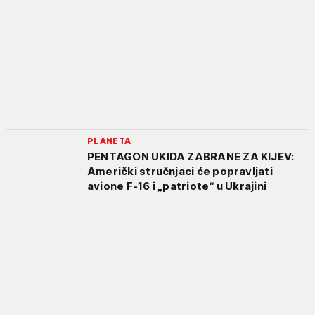
PLANETA
PENTAGON UKIDA ZABRANE ZA KIJEV:
Američki stručnjaci će popravljati
avione F-16 i „patriote“ u Ukrajini