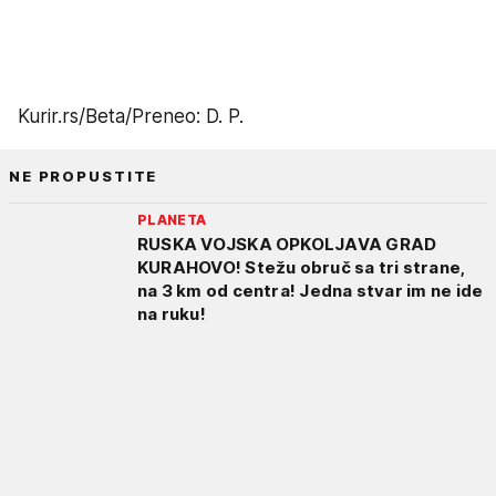
Kurir.rs/Beta/Preneo: D. P.
NE PROPUSTITE
PLANETA
RUSKA VOJSKA OPKOLJAVA GRAD
KURAHOVO! Stežu obruč sa tri strane,
na 3 km od centra! Jedna stvar im ne ide
na ruku!