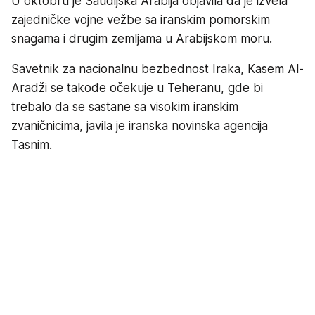
U oktobru je Saudijska Arabija objavila da je izvela
zajedničke vojne vežbe sa iranskim pomorskim
snagama i drugim zemljama u Arabijskom moru.
Savetnik za nacionalnu bezbednost Iraka, Kasem Al-
Aradži se takođe očekuje u Teheranu, gde bi
trebalo da se sastane sa visokim iranskim
zvaničnicima, javila je iranska novinska agencija
Tasnim.