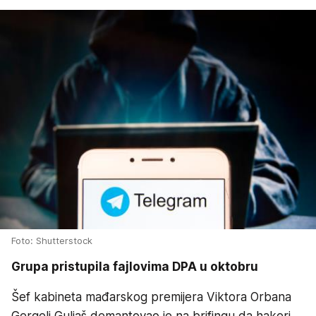
Foto: Shutterstock
Grupa pristupila fajlovima DPA u oktobru
Šef kabineta mađarskog premijera Viktora Orbana
Gergelj Guljaš demantovao je na brifingu da hakeri