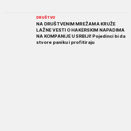
DRUŠTVO
NA DRUŠTVENIM MREŽAMA KRUŽE
LAŽNE VESTI O HAKERSKIM NAPADIMA
NA KOMPANIJE U SRBIJI! Pojedinci bi da
stvore paniku i profitiraju