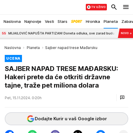
TV UŽIVO
Naslovna
Najnovije
Vesti
Stars
Hronika
Planeta
Zaba
AILOVIĆ NAPUŠTA PARTIZAN! Doneta odluka, sve zarad budućnosti
8:46
CEC
NOVO
→
Naslovna
Planeta
Sajber napad trese Mađarsku
UCENA
SAJBER NAPAD TRESE MAĐARSKU:
Hakeri prete da će otkriti državne
tajne, traže pet miliona dolara
Pet, 15.11.2024. 0:20h
Dodajte Kurir u vaš Google izbor