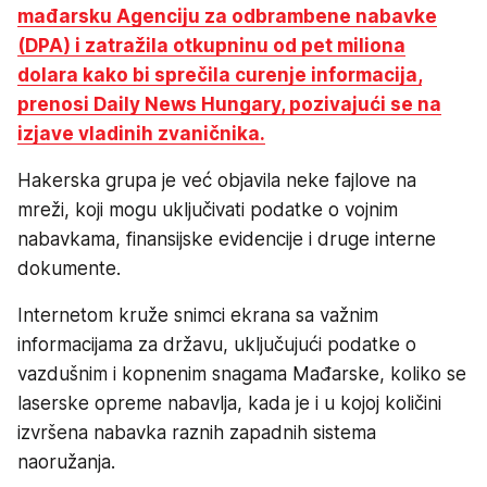
mađarsku Agenciju za odbrambene nabavke
(DPA) i zatražila otkupninu od pet miliona
dolara kako bi sprečila curenje informacija,
prenosi Daily News Hungary, pozivajući se na
izjave vladinih zvaničnika.
Hakerska grupa je već objavila neke fajlove na
mreži, koji mogu uključivati podatke o vojnim
nabavkama, finansijske evidencije i druge interne
dokumente.
Internetom kruže snimci ekrana sa važnim
informacijama za državu, uključujući podatke o
vazdušnim i kopnenim snagama Mađarske, koliko se
laserske opreme nabavlja, kada je i u kojoj količini
izvršena nabavka raznih zapadnih sistema
naoružanja.