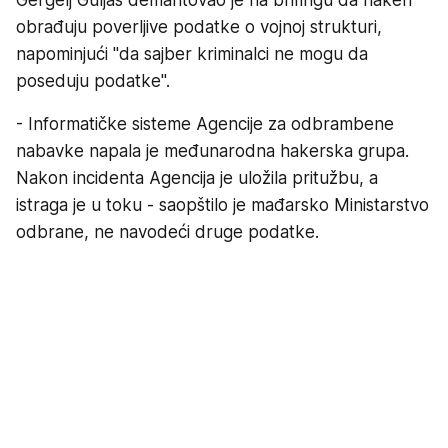
obrađuju poverljive podatke o vojnoj strukturi,
napominjući "da sajber kriminalci ne mogu da
poseduju podatke".
- Informatičke sisteme Agencije za odbrambene
nabavke napala je međunarodna hakerska grupa.
Nakon incidenta Agencija je uložila pritužbu, a
istraga je u toku - saopštilo je mađarsko Ministarstvo
odbrane, ne navodeći druge podatke.