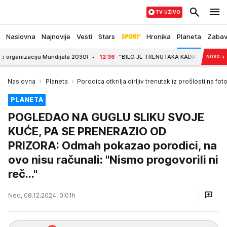
TV UŽIVO
Naslovna
Najnovije
Vesti
Stars
Hronika
Planeta
Zaba
zaciju Mundijala 2030!
12:36
"BILO JE TRENUTAKA KADA JE HTELA DA ODUSTANE
NOVO
→
Naslovna
Planeta
Porodica otkrilja dirljiv trenutak iz prošlosti na f
PLANETA
POGLEDAO NA GUGLU SLIKU SVOJE
KUĆE, PA SE PRENERAZIO OD
PRIZORA: Odmah pokazao porodici, na
ovo nisu računali: "Nismo progovorili ni
reč..."
Ned, 08.12.2024. 0:01h