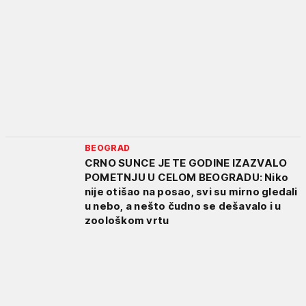
BEOGRAD
CRNO SUNCE JE TE GODINE IZAZVALO
POMETNJU U CELOM BEOGRADU: Niko
nije otišao na posao, svi su mirno gledali
u nebo, a nešto čudno se dešavalo i u
zoološkom vrtu