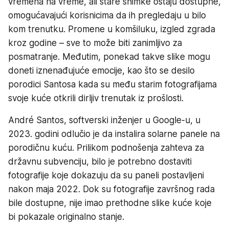
vremena na vreme, ali stare snimke ostaju dostupne,
omogućavajući korisnicima da ih pregledaju u bilo
kom trenutku. Promene u komšiluku, izgled zgrada
kroz godine – sve to može biti zanimljivo za
posmatranje. Međutim, ponekad takve slike mogu
doneti iznenađujuće emocije, kao što se desilo
porodici Santosa kada su među starim fotografijama
svoje kuće otkrili dirljiv trenutak iz prošlosti.
André Santos, softverski inženjer u Google-u, u
2023. godini odlučio je da instalira solarne panele na
porodičnu kuću. Prilikom podnošenja zahteva za
državnu subvenciju, bilo je potrebno dostaviti
fotografije koje dokazuju da su paneli postavljeni
nakon maja 2022. Dok su fotografije završnog rada
bile dostupne, nije imao prethodne slike kuće koje
bi pokazale originalno stanje.