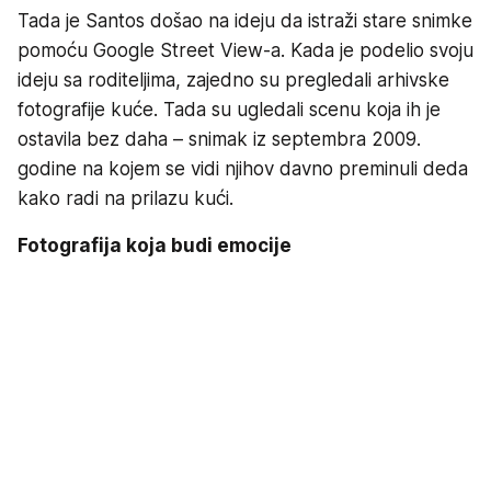
Tada je Santos došao na ideju da istraži stare snimke
pomoću Google Street View-a. Kada je podelio svoju
ideju sa roditeljima, zajedno su pregledali arhivske
fotografije kuće. Tada su ugledali scenu koja ih je
ostavila bez daha – snimak iz septembra 2009.
godine na kojem se vidi njihov davno preminuli deda
kako radi na prilazu kući.
Fotografija koja budi emocije