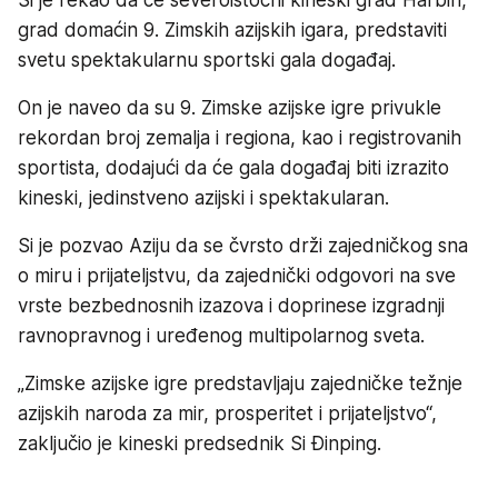
grad domaćin 9. Zimskih azijskih igara, predstaviti
svetu spektakularnu sportski gala događaj.
On je naveo da su 9. Zimske azijske igre privukle
rekordan broj zemalja i regiona, kao i registrovanih
sportista, dodajući da će gala događaj biti izrazito
kineski, jedinstveno azijski i spektakularan.
Si je pozvao Aziju da se čvrsto drži zajedničkog sna
o miru i prijateljstvu, da zajednički odgovori na sve
vrste bezbednosnih izazova i doprinese izgradnji
ravnopravnog i uređenog multipolarnog sveta.
„Zimske azijske igre predstavljaju zajedničke težnje
azijskih naroda za mir, prosperitet i prijateljstvo“,
zaključio je kineski predsednik Si Đinping.