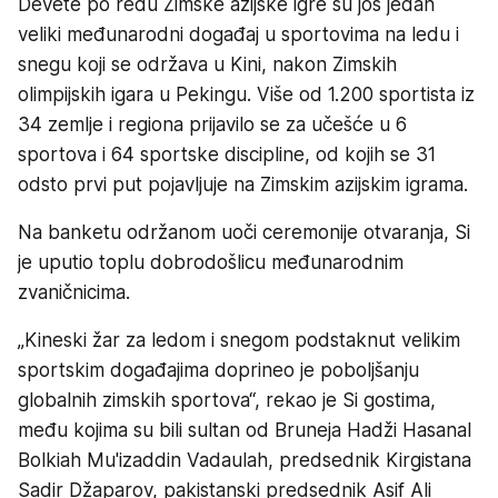
Devete po redu Zimske azijske igre su još jedan
veliki međunarodni događaj u sportovima na ledu i
snegu koji se održava u Kini, nakon Zimskih
olimpijskih igara u Pekingu. Više od 1.200 sportista iz
34 zemlje i regiona prijavilo se za učešće u 6
sportova i 64 sportske discipline, od kojih se 31
odsto prvi put pojavljuje na Zimskim azijskim igrama.
Na banketu održanom uoči ceremonije otvaranja, Si
je uputio toplu dobrodošlicu međunarodnim
zvaničnicima.
„Kineski žar za ledom i snegom podstaknut velikim
sportskim događajima doprineo je poboljšanju
globalnih zimskih sportova“, rekao je Si gostima,
među kojima su bili sultan od Bruneja Hadži Hasanal
Bolkiah Mu'izaddin Vadaulah, predsednik Kirgistana
Sadir Džaparov, pakistanski predsednik Asif Ali