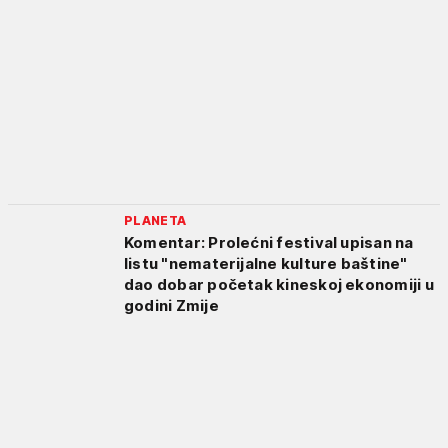
PLANETA
Komentar: Prolećni festival upisan na
listu "nematerijalne kulture baštine"
dao dobar početak kineskoj ekonomiji u
godini Zmije