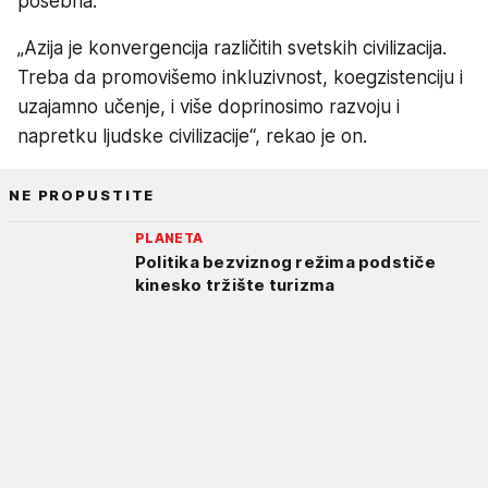
posebna.
„Azija je konvergencija različitih svetskih civilizacija.
Treba da promovišemo inkluzivnost, koegzistenciju i
uzajamno učenje, i više doprinosimo razvoju i
napretku ljudske civilizacije“, rekao je on.
NE PROPUSTITE
PLANETA
Politika bezviznog režima podstiče
kinesko tržište turizma