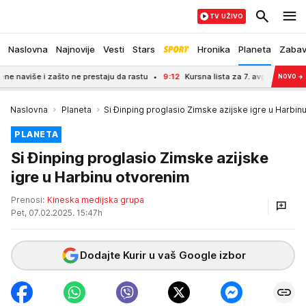
TV UŽIVO
Naslovna
Najnovije
Vesti
Stars
Hronika
Planeta
Zaba
iše i zašto ne prestaju da rastu
9:12
Kursna lista za 7. avgust 2026: Narodna
NOVO
→
Naslovna
Planeta
Si Đinping proglasio Zimske azijske igre u Harbin
PLANETA
Si Đinping proglasio Zimske azijske
igre u Harbinu otvorenim
Prenosi:
Kineska medijska grupa
Pet, 07.02.2025. 15:47h
Dodajte Kurir u vaš Google izbor