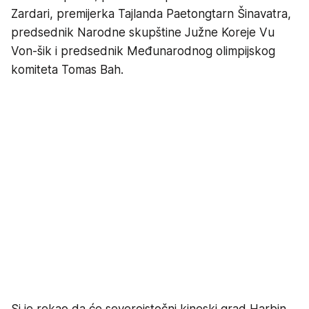
Zardari, premijerka Tajlanda Paetongtarn Šinavatra,
predsednik Narodne skupštine Južne Koreje Vu
Von-šik i predsednik Međunarodnog olimpijskog
komiteta Tomas Bah.
Si je rekao da će severoistočni kineski grad Harbin,