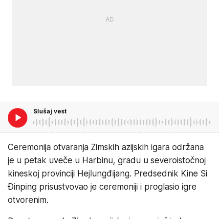
Slušaj vest
Ceremonija otvaranja Zimskih azijskih igara održana
je u petak uveče u Harbinu, gradu u severoistočnoj
kineskoj provinciji Hejlungđijang. Predsednik Kine Si
Đinping prisustvovao je ceremoniji i proglasio igre
otvorenim.