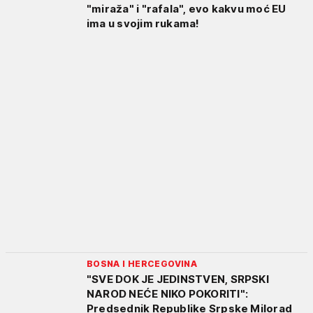
"miraža" i "rafala", evo kakvu moć EU
ima u svojim rukama!
BOSNA I HERCEGOVINA
"SVE DOK JE JEDINSTVEN, SRPSKI
NAROD NEĆE NIKO POKORITI":
Predsednik Republike Srpske Milorad