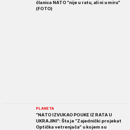
članica NATO "nije u ratu, ali ni u miru"
(FOTO)
PLANETA
"NATO IZVUKAO POUKE IZ RATA U
UKRAJINI": Šta je "Zajednički projekat
Optička vetrenjača" u kojem su