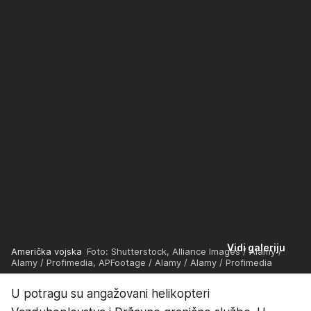
Vidi galeriju
Američka vojska
Foto: Shutterstock, Alliance Images / Alamy /
Alamy / Profimedia, APFootage / Alamy / Alamy / Profimedia
U potragu su angažovani helikopteri