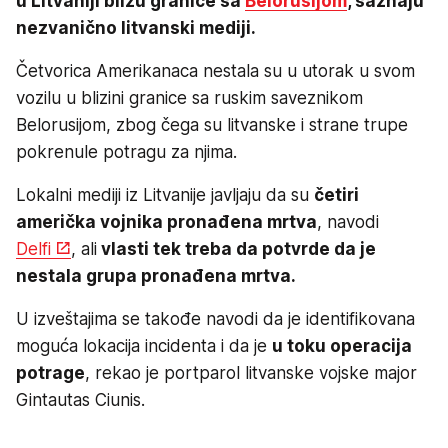
u Litvaniji blizu granice sa
Belorusijom
, saznaju
nezvanično litvanski mediji.
Četvorica Amerikanaca nestala su u utorak u svom
vozilu u blizini granice sa ruskim saveznikom
Belorusijom, zbog čega su litvanske i strane trupe
pokrenule potragu za njima.
Lokalni mediji iz Litvanije javljaju da su
četiri
američka vojnika pronađena mrtva
, navodi
Delfi
, ali
vlasti tek treba da potvrde da je
nestala grupa pronađena mrtva.
U izveštajima se takođe navodi da je identifikovana
moguća lokacija incidenta i da je
u toku operacija
potrage
, rekao je portparol litvanske vojske major
Gintautas Ciunis.