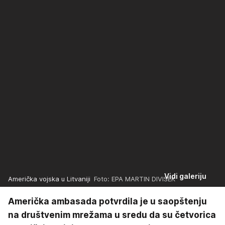
Vidi galeriju
Američka vojska u Litvaniji
Foto: EPA MARTIN DIVISEK
Američka ambasada potvrdila je u saopštenju
na društvenim mrežama u sredu da su četvorica