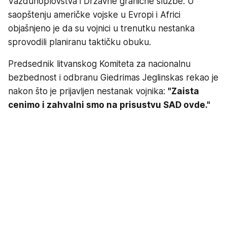
Vazduhoplovstva i Državne granične službe. U
saopštenju američke vojske u Evropi i Africi
objašnjeno je da su vojnici u trenutku nestanka
sprovodili planiranu taktičku obuku.
Predsednik litvanskog Komiteta za nacionalnu
bezbednost i odbranu Giedrimas Jeglinskas rekao je
nakon što je prijavljen nestanak vojnika:
"Zaista
cenimo i zahvalni smo na prisustvu SAD ovde."