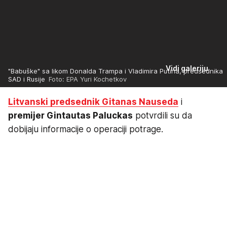
Vidi galeriju
"Babuške" sa likom Donalda Trampa i Vladimira Putina, predsednika
SAD i Rusije
Foto: EPA Yuri Kochetkov
Litvanski predsednik Gitanas Nauseda
i
premijer Gintautas Paluckas
potvrdili su da
dobijaju informacije o operaciji potrage.