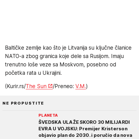
Baltičke zemlje kao što je Litvanija su ključne članice
NATO-a zbog granica koje dele sa Rusijom. Imaju
trenutno loše veze sa Moskvom, posebno od
početka rata u Ukrajini.
(Kurir.rs/
The Sun
/Preneo:
V.M.
)
NE PROPUSTITE
PLANETA
ŠVEDSKA ULAŽE SKORO 30 MILIJARDI
EVRA U VOJSKU: Premijer Kristerson
objavio plan do 2030. i poručio da nova