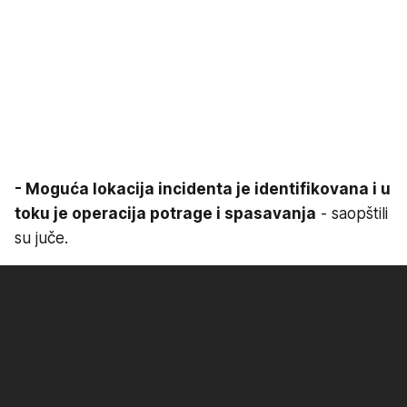
- Moguća lokacija incidenta je identifikovana i u
toku je operacija potrage i spasavanja
- saopštili
su juče.