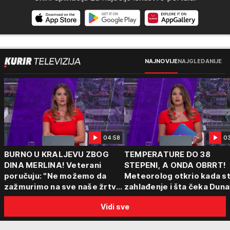
NAJNOVIJE
NAJGLEDANIJE
04:58
0
BURNO U KRALJEVU ZBOG
TEMPERATURE DO 38
DINA MERLINA! Veterani
STEPENI, A ONDA OBRRT!
poručuju: "Ne možemo da
Meteorolog otkrio kada st
zažmurimo na sve naše žrtve
zahlađenje i šta čeka Dun
i stradanja!"
Vidi sve