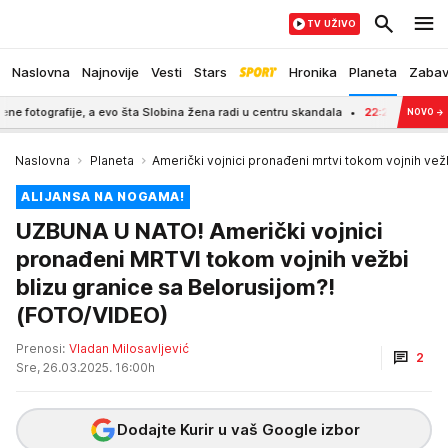
TV UŽIVO
Naslovna
Najnovije
Vesti
Stars
Hronika
Planeta
Zaba
, a evo šta Slobina žena radi u centru skandala
22:21
VUČIĆ OBJAVIO SNIMAK
NOVO
→
Naslovna
Planeta
Američki vojnici pronađeni mrtvi tokom vojnih vež
ALIJANSA NA NOGAMA!
UZBUNA U NATO! Američki vojnici
pronađeni MRTVI tokom vojnih vežbi
blizu granice sa Belorusijom?!
(FOTO/VIDEO)
Prenosi:
Vladan Milosavljević
2
Sre, 26.03.2025. 16:00h
Dodajte Kurir u vaš Google izbor