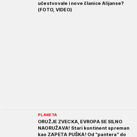
učestvovale i nove članice Alijanse?
(FOTO, VIDEO)
PLANETA
ORUŽJE ZVECKA, EVROPA SE SILNO
NAORUŽAVA! Stari kontinent spreman
kao ZAPETA PUŠKA! Od "pantera" do