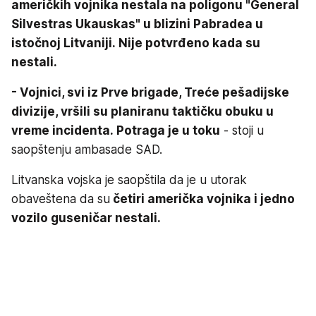
američkih vojnika nestala na poligonu "General
Silvestras Ukauskas" u blizini Pabradea u
istočnoj Litvaniji. Nije potvrđeno kada su
nestali.
- Vojnici, svi iz Prve brigade, Treće pešadijske
divizije, vršili su planiranu taktičku obuku u
vreme incidenta. Potraga je u toku
- stoji u
saopštenju ambasade SAD.
Litvanska vojska je saopštila da je u utorak
obaveštena da su
četiri američka vojnika i jedno
vozilo guseničar nestali.