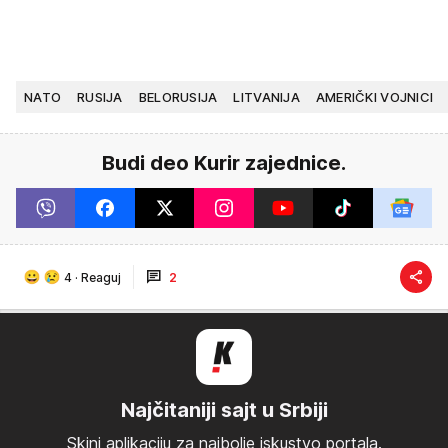
NATO
RUSIJA
BELORUSIJA
LITVANIJA
AMERIČKI VOJNICI
Budi deo Kurir zajednice.
4
·
Reaguj
2
Najčitaniji sajt u Srbiji
Skini aplikaciju za najbolje iskustvo portala.