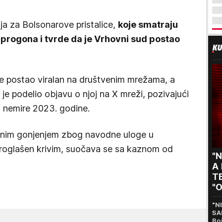
ja za Bolsonarove pristalice,
koje smatraju
progona i tvrde da je Vrhovni sud postao
je postao viralan na društvenim mrežama, a
e podelio objavu o njoj na X mreži, pozivajući
 nemire 2023. godine.
ičnim gonjenjem zbog navodne uloge u
roglašen krivim, suočava se sa kaznom od
"N
A
TE
"O
s
"N
SA
Bo