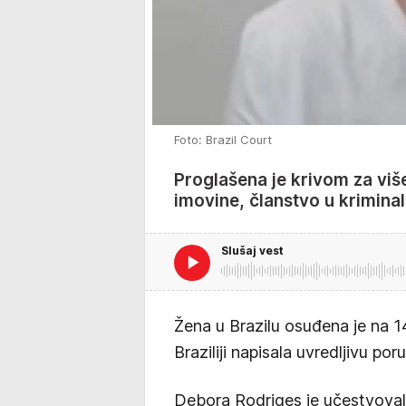
Foto: Brazil Court
Proglašena je krivom za više 
imovine, članstvo u kriminal
Slušaj vest
Žena u Brazilu osuđena je na 
Braziliji napisala uvredljivu po
Debora Rodriges je učestvoval