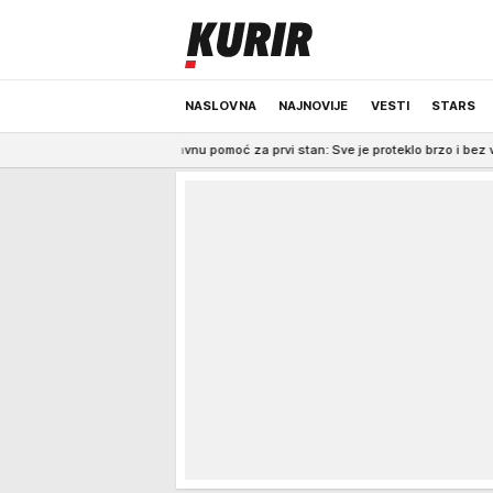
NASLOVNA
NAJNOVIJE
VESTI
STARS
obila državnu pomoć za prvi stan: Sve je proteklo brzo i bez većih poteškoć
ODRŽIVA BUDUĆNOST
REGION
NEWS