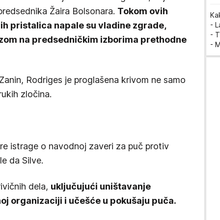
 predsednika Žaira Bolsonara.
Tokom ovih
Ka
vih pristalica napale su vladine zgrade,
- 
- T
zom na predsedničkim izborima prethodne
- 
o Zanin, Rodriges je proglašena krivom ne samo
rukih zločina.
re istrage o navodnoj zaveri za puč protiv
e da Silve.
ivičnih dela,
uključujući uništavanje
oj organizaciji i učešće u pokušaju puča.