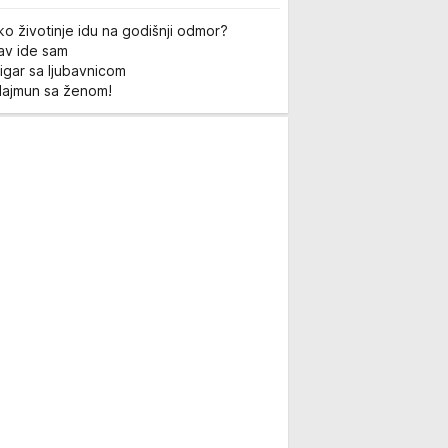
ko životinje idu na godišnji odmor?
Lav ide sam
igar sa ljubavnicom
Majmun sa ženom!