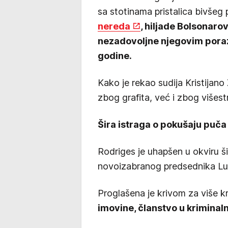
sa stotinama pristalica bivšeg
nereda
, hiljade Bolsonaro
nezadovoljne njegovim pora
godine.
Kako je rekao sudija Kristijan
zbog grafita, već i zbog višest
Šira istraga o pokušaju puča
Rodriges je uhapšen u okviru ši
novoizabranog predsednika Lul
Proglašena je krivom za više kr
imovine, članstvo u kriminaln