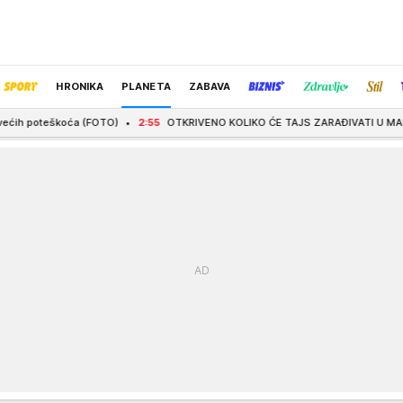
HRONIKA
PLANETA
ZABAVA
a (FOTO)
2:55
OTKRIVENO KOLIKO ĆE TAJS ZARAĐIVATI U MAKABIJU! Izraelci mu d
IZBOR UREDNIKA