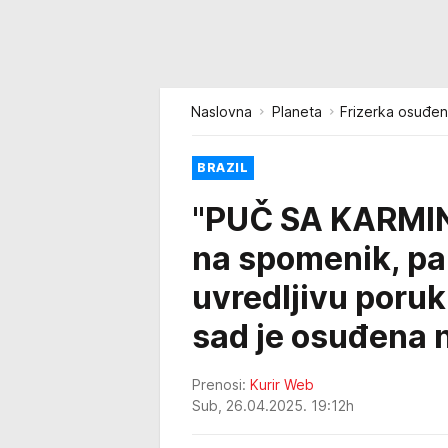
Naslovna
Planeta
Frizerka osuđen
BRAZIL
"PUČ SA KARMIN
na spomenik, pa
uvredljivu poruku
sad je osuđena 
Prenosi:
Kurir Web
Sub, 26.04.2025. 19:12h