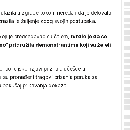
e ulazila u zgrade tokom nereda i da je delovala
zrazila je žaljenje zbog svojih postupaka.
koji je predsedavao slučajem,
tvrdio je da se
no" pridružila demonstrantima koji su želeli
 policijskoj izjavi priznala učešće u
 su pronađeni tragovi brisanja poruka sa
a pokušaj prikrivanja dokaza.