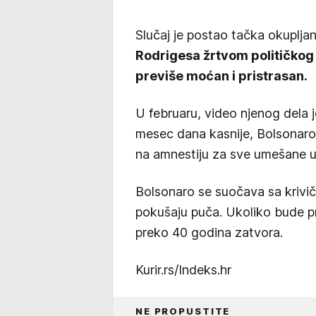
Slučaj je postao tačka okupljan
Rodrigesa žrtvom političkog 
previše moćan i pristrasan.
U februaru, video njenog dela 
mesec dana kasnije, Bolsonaro j
na amnestiju za sve umešane u
Bolsonaro se suočava sa kriv
pokušaju puča. Ukoliko bude p
preko 40 godina zatvora.
Kurir.rs/Indeks.hr
NE PROPUSTITE