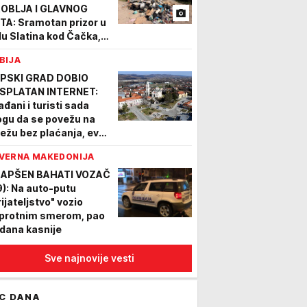
OBLJA I GLAVNOG
TA: Sramotan prizor u
lu Slatina kod Čačka,
štani ogorčeni: "Širi
BIJA
 smrad" (FOTO)
PSKI GRAD DOBIO
SPLATAN INTERNET:
ađani i turisti sada
gu da se povežu na
ežu bez plaćanja, evo
e je postavljena nova
VERNA MAKEDONIJA
na
APŠEN BAHATI VOZAČ
9): Na auto-putu
rijateljstvo" vozio
protnim smerom, pao
i dana kasnije
Sve najnovije vesti
C DANA