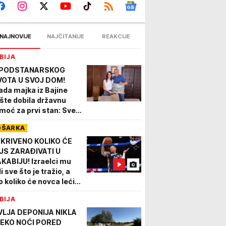
NAJNOVIJE
NAJČITANIJE
REAKCIJE
BIJA
 PODSTANARSKOG
VOTA U SVOJ DOM!
ada majka iz Bajine
šte dobila državnu
moć za prvi stan: Sve
 proteklo brzo i bez
OŠARKA
ćih poteškoća (FOTO)
KRIVENO KOLIKO ĆE
JS ZARAĐIVATI U
KABIJU! Izraelci mu
i sve što je tražio, a
o koliko će novca leći
 njegov račun!
BIJA
VLJA DEPONIJA NIKLA
EKO NOĆI PORED