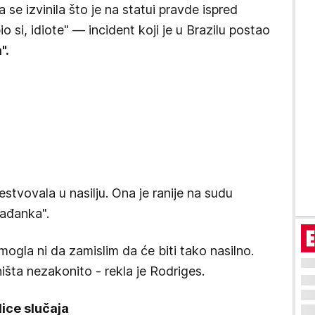
 se izvinila što je na statui pravde ispred
 si, idiote" — incident koji je u Brazilu postao
".
čestvovala u nasilju. Ona je ranije na sudu
rađanka".
mogla ni da zamislim da će biti tako nasilno.
išta nezakonito - rekla je Rodriges.
dice slučaja