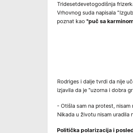
Tridesetdevetogodišnja frizerka
Vrhovnog suda napisala "Izgubio
poznat kao
"puč sa karminom
Rodriges i dalje tvrdi da nije u
izjavila da je "uzorna i dobra g
- Otišla sam na protest, nisam 
Nikada u životu nisam uradila n
Politička polarizacija i posle