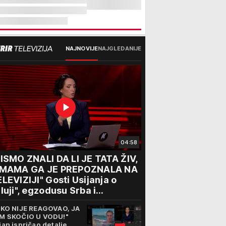
NAJNOVIJE
NAJGLEDANIJE
04:58
ISMO ZNALI DA LI JE TATA ŽIV,
 MAMA GA JE PREPOZNALA NA
LEVIZIJI" Gosti Usijanja o
luji", egzodusu Srba i
travičnim svedočenjima
IKO NIJE REAGOVAO, JA
M SKOČIO U VODU!"
jan ispričao detalje