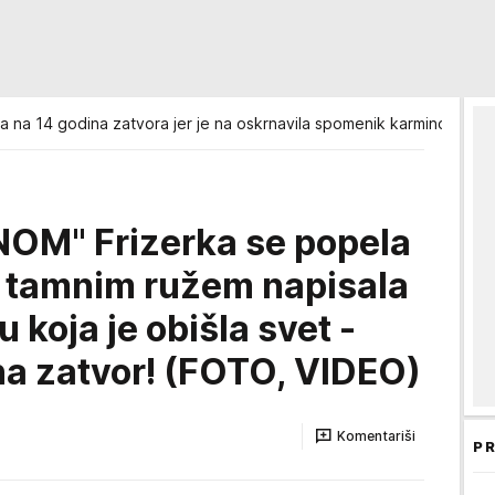
a na 14 godina zatvora jer je na oskrnavila spomenik karminom
OM" Frizerka se popela
 tamnim ružem napisala
 koja je obišla svet -
na zatvor! (FOTO, VIDEO)
Komentariši
PR