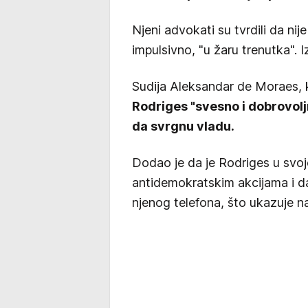
Njeni advokati su tvrdili da nij
impulsivno, "u žaru trenutka". I
Sudija Aleksandar de Moraes, 
Rodriges "svesno i dobrovolj
da svrgnu vladu.
Dodao je da je Rodriges u svojoj
antidemokratskim akcijama i da
njenog telefona, što ukazuje n