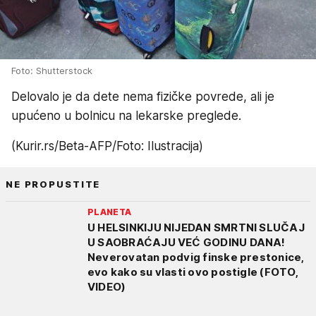
Foto: Shutterstock
Delovalo je da dete nema fizičke povrede, ali je
upućeno u bolnicu na lekarske preglede.
(Kurir.rs/Beta-AFP/Foto: Ilustracija)
NE PROPUSTITE
PLANETA
U HELSINKIJU NIJEDAN SMRTNI SLUČAJ
U SAOBRAĆAJU VEĆ GODINU DANA!
Neverovatan podvig finske prestonice,
evo kako su vlasti ovo postigle (FOTO,
VIDEO)