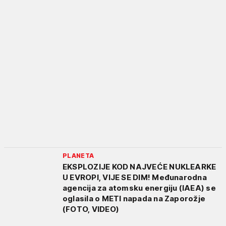
PLANETA
EKSPLOZIJE KOD NAJVEĆE NUKLEARKE
U EVROPI, VIJE SE DIM! Međunarodna
agencija za atomsku energiju (IAEA) se
oglasila o METI napada na Zaporožje
(FOTO, VIDEO)