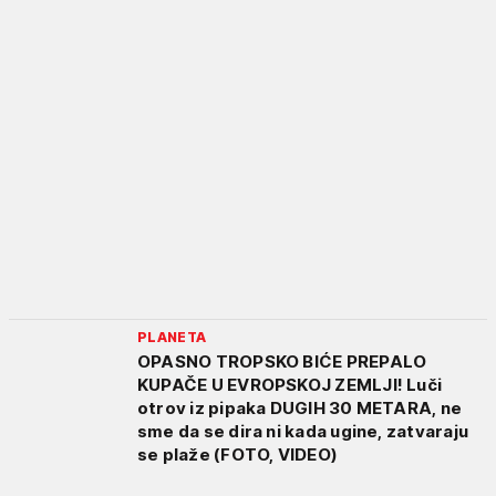
PLANETA
OPASNO TROPSKO BIĆE PREPALO
KUPAČE U EVROPSKOJ ZEMLJI! Luči
otrov iz pipaka DUGIH 30 METARA, ne
sme da se dira ni kada ugine, zatvaraju
se plaže (FOTO, VIDEO)