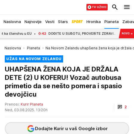
TV UŽIVO
Naslovna
Najnovije
Vesti
Stars
Hronika
Planeta
Zaba
lanstvu u EU
0:42
DOĐITE U SUBOTU, PROVERITE ZDRAVLJE! Dom zdravlja Niš 
NOVO
→
Naslovna
Planeta
Na Novom Zelandu uhapšena žena koja je držala d
UŽAS NA NOVOM ZELANDU
UHAPŠENA ŽENA KOJA JE DRŽALA
DETE (2) U KOFERU! Vozač autobusa
primetio da se nešto pomera i spasio
devojčicu
Prenosi:
Kurir Planeta
2
Ned, 03.08.2025. 13:20h
Dodajte Kurir u vaš Google izbor