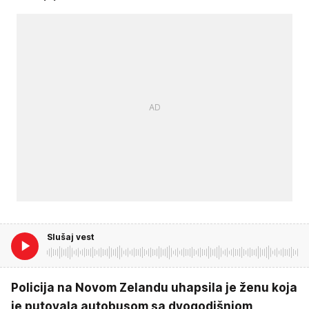
Slušaj vest
Policija na Novom Zelandu uhapsila je ženu koja
je putovala autobusom sa dvogodišnjom