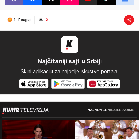
1
·
Reaguj
2
Najčitaniji sajt u Srbiji
Skini aplikaciju za najbolje iskustvo portala.
NAJNOVIJE
NAJGLEDANIJE