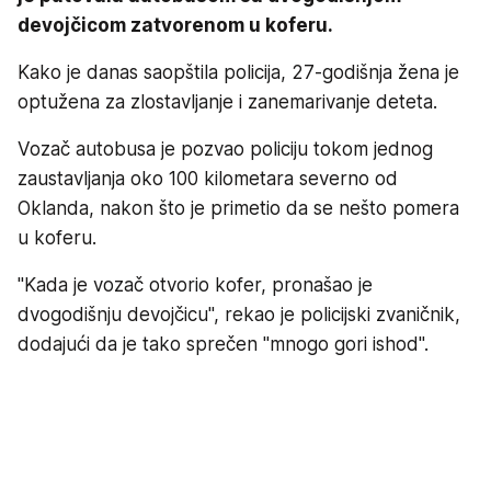
devojčicom zatvorenom u koferu.
Kako je danas saopštila policija, 27-godišnja žena je
optužena za zlostavljanje i zanemarivanje deteta.
Vozač autobusa je pozvao policiju tokom jednog
zaustavljanja oko 100 kilometara severno od
Oklanda, nakon što je primetio da se nešto pomera
u koferu.
"Kada je vozač otvorio kofer, pronašao je
dvogodišnju devojčicu", rekao je policijski zvaničnik,
dodajući da je tako sprečen "mnogo gori ishod".