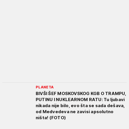
PLANETA
BIVŠI ŠEF MOSKOVSKOG KGB O TRAMPU,
PUTINU I NUKLEARNOM RATU: Tu ljubavi
nikada nije bilo, evo šta se sada dešava,
od Medvedeva ne zavisi apsolutno
ništa! (FOTO)