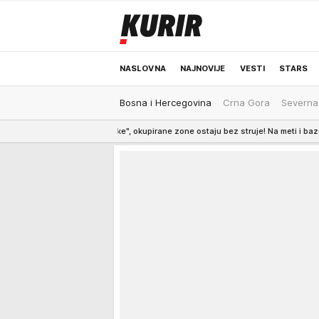
NASLOVNA
NAJNOVIJE
VESTI
STARS
Bosna i Hercegovina
Crna Gora
Severna
ODRŽIVA BUDUĆNOST
REGION
NEWS
flota iz senke", okupirane zone ostaju bez struje! Na meti i baze FSB-a!
9:21