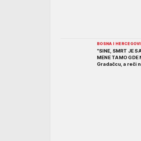
BOSNA I HERCEGOV
"SINE, SMRT JE 
MENE TAMO GDE NE
Gradačcu, a reči 