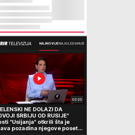
NAJNOVIJE
NAJGLEDANIJE
03:20
ZELENSKI NE DOLAZI DA
DVOJI SRBIJU OD RUSIJE"
sti "Usijanja" otkrili šta je
ava pozadina njegove posete
eogradu