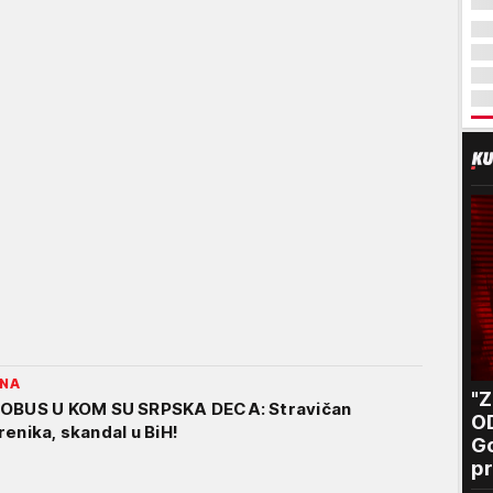
INA
"
BUS U KOM SU SRPSKA DECA: Stravičan
O
enika, skandal u BiH!
Go
pr
B