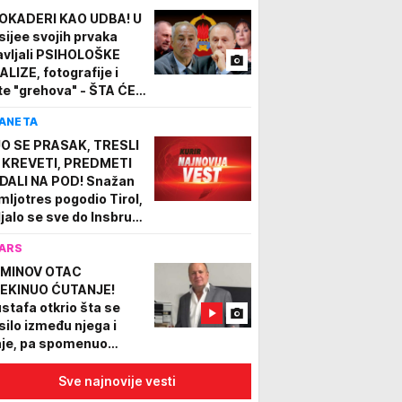
OKADERI KAO UDBA! U
sijee svojih prvaka
avljali PSIHOLOŠKE
ALIZE, fotografije i
ste "grehova" - ŠTA ĆE
K DA RADE AKO SE
ANETA
KOPAJU VLASTI
O SE PRASAK, TRESLI
 KREVETI, PREDMETI
DALI NA POD! Snažan
mljotres pogodio Tirol,
uljalo se sve do Insbruka
Tuksa! Građani
ARS
eplašeni!
MINOV OTAC
EKINUO ĆUTANJE!
stafa otkrio šta se
silo između njega i
je, pa spomenuo
vlidu
Sve najnovije vesti