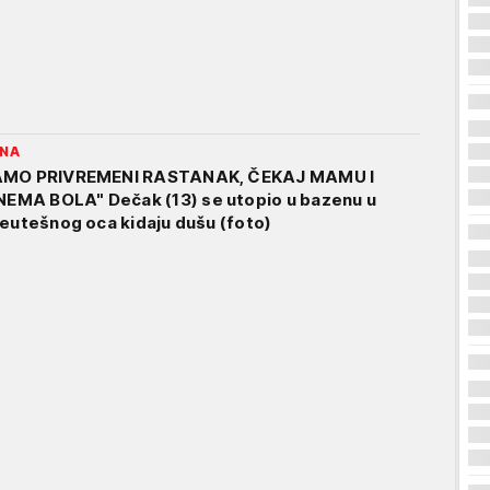
INA
SAMO PRIVREMENI RASTANAK, ČEKAJ MAMU I
MA BOLA" Dečak (13) se utopio u bazenu u
neutešnog oca kidaju dušu (foto)