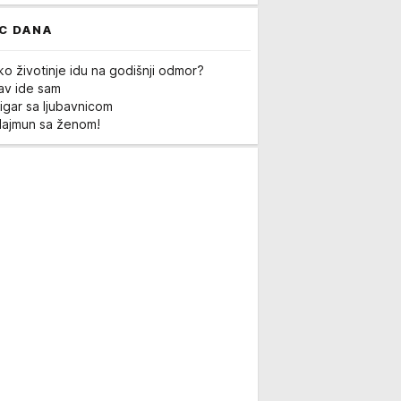
C DANA
ko životinje idu na godišnji odmor?
Lav ide sam
igar sa ljubavnicom
Majmun sa ženom!