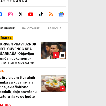
ATITE NAS NA
NAJNOVIJE
NAJČITANIJE
REAKCIJE
OŠARKA
KRIVEN PRAVI UZROK
RTI ČUVENOG NBA
ŠARKAŠA! Objavljen
aničan dokument -
JE MU BILO SPASA zbog
oga!
NA
stirala sam 5 viralnih
hnika za kuvanje jaja:
dna je definitivno
bednik, daje savršenu
ksturu i lako se ljušte
LITIKA