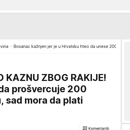
vina
Bosanac kažnjen jer je u Hrvatsku hteo da unese 200 litara r
 KAZNU ZBOG RAKIJE!
da prošvercuje 200
, sad mora da plati
Komentariši