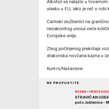
Alkohol se nalazio u tovarnom p
ulasku u EU, iako je reč o rob
Carinski službenici na granično
nezakonitog unosa veće količi
Evropske unije.
Zbog počinjenog prekršaja voza
drakonska novčana kazna u iz
Kurir.rs/Nezavisne
NE PROPUSTITE
BOSNA I HERCEGOV
STRAVIČAN UDES 
putu Jablanica - 