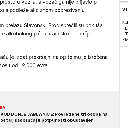
rostoru vozila, a vozač ga nije prijavio pri
VI
i koja podleže akciznom oporezivanju.
Ka
m prelazu Slavonski Brod sprečili su pokušaj
- 
ne alkoholnog pića u carinsko područje
- T
- 
ču je izdat prekršajni nalog te mu je izrečena
nosu od 12.000 evra.
INA
KOD DONJE JABLANICE: Povređene tri osobe na
Mostar, saobraćaj u potpunosti obustavljen