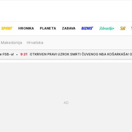
HRONIKA
PLANETA
ZABAVA
 Makedonija
Hrvatska
IZBOR UREDNIKA
OTKRIVEN PRAVI UZROK SMRTI ČUVENOG NBA KOŠARKAŠA! Objavljen zvaničan 