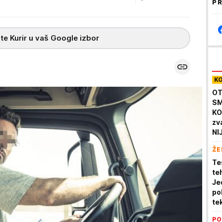
PR
te Kurir u vaš Google izbor
K
OT
SM
KO
zv
NI
ov
ŽE
Te
te
Je
po
te
PO