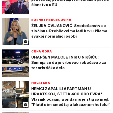
članstvu u EU
BOSNA I HERCEGOVINA
ŽELJKA CVIJANOVIĆ: Svedočanstva o
zločinu u Prebilovcima ledi krv u žilama
svakoj normalnoj osobi
CRNA GORA
UHAPŠEN MALOLETNIK U NIKŠIĆU:
Sumnja se da je vrbovao i obučavao za
teroristička dela
HRVATSKA
NEMCI ZAPALILI APARTMAN U
HRVATSKOJ, ŠTETA 400.000 EVRA!
Vlasnik očajan, a onda mu je stigao mejl:
"Platite im smeštaj u luksuznom hotelu!"