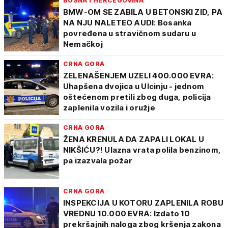
BOSNA I HERCEGOVINA
BMW-OM SE ZABILA U BETONSKI ZID, PA
NA NJU NALETEO AUDI: Bosanka
povređena u stravičnom sudaru u
Nemačkoj
CRNA GORA
ZELENAŠENJEM UZELI 400.000 EVRA:
Uhapšena dvojica u Ulcinju - jednom
oštećenom pretili zbog duga, policija
zaplenila vozila i oružje
CRNA GORA
ŽENA KRENULA DA ZAPALI LOKAL U
NIKŠIĆU?! Ulazna vrata polila benzinom,
pa izazvala požar
CRNA GORA
INSPEKCIJA U KOTORU ZAPLENILA ROBU
VREDNU 10.000 EVRA: Izdato 10
prekršajnih naloga zbog kršenja zakona