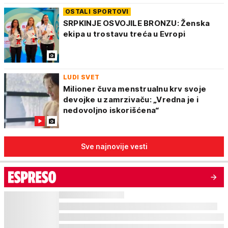
OSTALI SPORTOVI
SRPKINJE OSVOJILE BRONZU: Ženska
ekipa u trostavu treća u Evropi
LUDI SVET
Milioner čuva menstrualnu krv svoje
devojke u zamrzivaču: „Vredna je i
nedovoljno iskorišćena“
Sve najnovije vesti