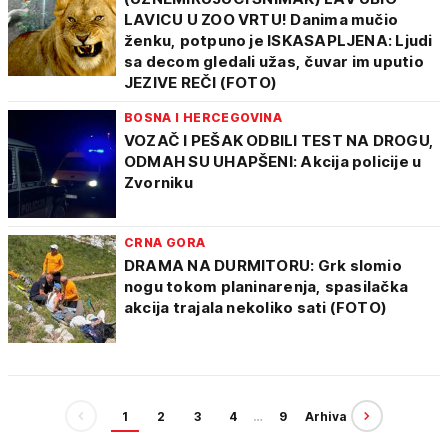
LAVICU U ZOO VRTU! Danima mučio
ženku, potpuno je ISKASAPLJENA: Ljudi
sa decom gledali užas, čuvar im uputio
JEZIVE REČI (FOTO)
BOSNA I HERCEGOVINA
VOZAČ I PEŠAK ODBILI TEST NA DROGU,
ODMAH SU UHAPŠENI: Akcija policije u
Zvorniku
CRNA GORA
DRAMA NA DURMITORU: Grk slomio
nogu tokom planinarenja, spasilačka
akcija trajala nekoliko sati (FOTO)
1
2
3
4
…
9
Arhiva