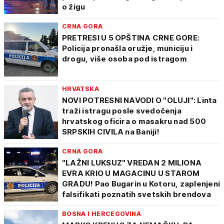
o žigu
CRNA GORA
PRETRESI U 5 OPŠTINA CRNE GORE:
Policija pronašla oružje, municiju i
drogu, više osoba pod istragom
HRVATSKA
NOVI POTRESNI NAVODI O "OLUJI": Linta
traži istragu posle svedočenja
hrvatskog oficira o masakru nad 500
SRPSKIH CIVILA na Baniji!
CRNA GORA
"LAŽNI LUKSUZ" VREDAN 2 MILIONA
EVRA KRIO U MAGACINU U STAROM
GRADU! Pao Bugarin u Kotoru, zaplenjeni
falsifikati poznatih svetskih brendova
BOSNA I HERCEGOVINA