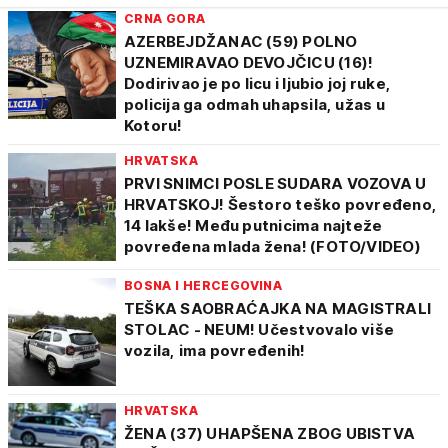
CRNA GORA
AZERBEJDŽANAC (59) POLNO
UZNEMIRAVAO DEVOJČICU (16)!
Dodirivao je po licu i ljubio joj ruke,
policija ga odmah uhapsila, užas u
Kotoru!
HRVATSKA
PRVI SNIMCI POSLE SUDARA VOZOVA U
HRVATSKOJ! Šestoro teško povređeno,
14 lakše! Među putnicima najteže
povređena mlada žena! (FOTO/VIDEO)
BOSNA I HERCEGOVINA
TEŠKA SAOBRAĆAJKA NA MAGISTRALI
STOLAC - NEUM! Učestvovalo više
vozila, ima povređenih!
HRVATSKA
ŽENA (37) UHAPŠENA ZBOG UBISTVA