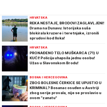
HRVATSKA
REKA NESTAJE, BRODOVI ZAGLAVLJENI!
Drama na Dunavu: Istorijska suša
blokirala kruzere i teretnjake, izronili
sprudovi kod Iloka!
HRVATSKA
PRONAĐENO TELO MUŠKARCA (71) U
KUĆI! Policija uhapsila jednu osobu!
Užas u Slavonskom Brodu!
BOSNA I HERCEGOVINA
ZBOG BOLESNE ĆERKICE SE UPUSTIO U
KRIMINAL? Bosanac osuđen u Austriji
zbog serije provala, nije se proslavio u
ovom "zanatu"