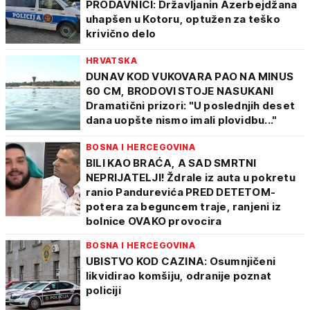
PRODAVNICI: Državljanin Azerbejdžana
uhapšen u Kotoru, optužen za teško
krivično delo
HRVATSKA
DUNAV KOD VUKOVARA PAO NA MINUS
60 CM, BRODOVI STOJE NASUKANI
Dramatični prizori: "U poslednjih deset
dana uopšte nismo imali plovidbu..."
BOSNA I HERCEGOVINA
BILI KAO BRAĆA, A SAD SMRTNI
NEPRIJATELJI! Ždrale iz auta u pokretu
ranio Pandurevića PRED DETETOM-
potera za beguncem traje, ranjeni iz
bolnice OVAKO provocira
BOSNA I HERCEGOVINA
UBISTVO KOD CAZINA: Osumnjičeni
likvidirao komšiju, odranije poznat
policiji