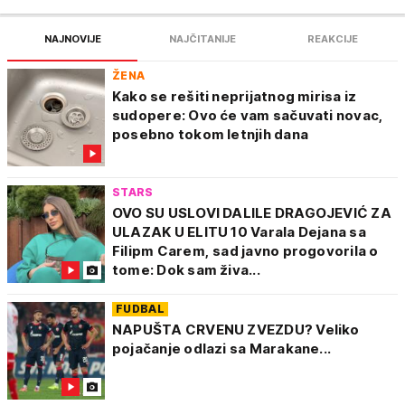
NAJNOVIJE
NAJČITANIJE
REAKCIJE
ŽENA
Kako se rešiti neprijatnog mirisa iz
sudopere: Ovo će vam sačuvati novac,
posebno tokom letnjih dana
STARS
OVO SU USLOVI DALILE DRAGOJEVIĆ ZA
ULAZAK U ELITU 10 Varala Dejana sa
Filipm Carem, sad javno progovorila o
tome: Dok sam živa...
FUDBAL
NAPUŠTA CRVENU ZVEZDU? Veliko
pojačanje odlazi sa Marakane...