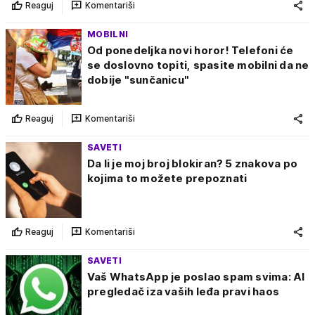
Reaguj
Komentariši
MOBILNI
Od ponedeljka novi horor! Telefoni će
se doslovno topiti, spasite mobilni da ne
dobije "sunčanicu"
Reaguj
Komentariši
SAVETI
Da li je moj broj blokiran? 5 znakova po
kojima to možete prepoznati
Reaguj
Komentariši
SAVETI
Vaš WhatsApp je poslao spam svima: AI
pregledač iza vaših leđa pravi haos