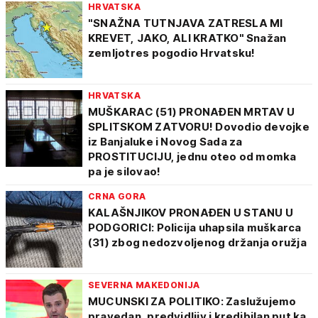
HRVATSKA
"SNAŽNA TUTNJAVA ZATRESLA MI
KREVET, JAKO, ALI KRATKO" Snažan
zemljotres pogodio Hrvatsku!
HRVATSKA
MUŠKARAC (51) PRONAĐEN MRTAV U
SPLITSKOM ZATVORU! Dovodio devojke
iz Banjaluke i Novog Sada za
PROSTITUCIJU, jednu oteo od momka
pa je silovao!
CRNA GORA
KALAŠNJIKOV PRONAĐEN U STANU U
PODGORICI: Policija uhapsila muškarca
(31) zbog nedozvoljenog držanja oružja
SEVERNA MAKEDONIJA
MUCUNSKI ZA POLITIKO: Zaslužujemo
pravedan, predvidljiv i kredibilan put ka