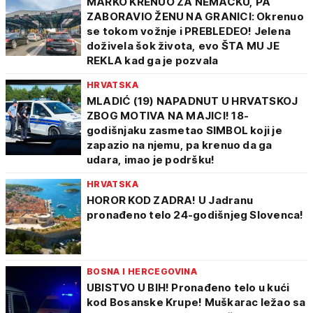
MARKO KRENUO ZA NEMAČKU, PA
ZABORAVIO ŽENU NA GRANICI: Okrenuo
se tokom vožnje i PREBLEDEO! Jelena
doživela šok života, evo ŠTA MU JE
REKLA kad ga je pozvala
HRVATSKA
MLADIĆ (19) NAPADNUT U HRVATSKOJ
ZBOG MOTIVA NA MAJICI! 18-
godišnjaku zasmetao SIMBOL koji je
zapazio na njemu, pa krenuo da ga
udara, imao je podršku!
HRVATSKA
HOROR KOD ZADRA! U Jadranu
pronađeno telo 24-godišnjeg Slovenca!
BOSNA I HERCEGOVINA
UBISTVO U BIH! Pronađeno telo u kući
kod Bosanske Krupe! Muškarac ležao sa