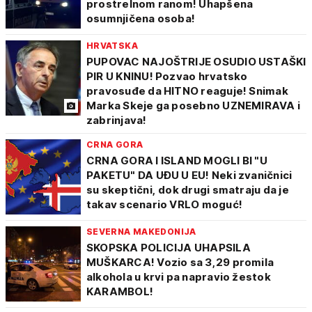
prostrelnom ranom! Uhapšena
osumnjičena osoba!
HRVATSKA
PUPOVAC NAJOŠTRIJE OSUDIO USTAŠKI
PIR U KNINU! Pozvao hrvatsko
pravosuđe da HITNO reaguje! Snimak
Marka Skeje ga posebno UZNEMIRAVA i
zabrinjava!
CRNA GORA
CRNA GORA I ISLAND MOGLI BI "U
PAKETU" DA UĐU U EU! Neki zvaničnici
su skeptični, dok drugi smatraju da je
takav scenario VRLO moguć!
SEVERNA MAKEDONIJA
SKOPSKA POLICIJA UHAPSILA
MUŠKARCA! Vozio sa 3,29 promila
alkohola u krvi pa napravio žestok
KARAMBOL!