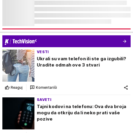
VESTI
Ukrali su vam telefon ili ste ga izgubili?
Uradite odmah ove 3 stvari
Reaguj
Komentariši
SAVETI
Tajni kodovi na telefonu: Ova dva broja
mogu da otkriju da li neko prati vaše
pozive