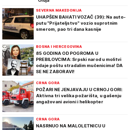
"Oluja"
SEVERNA MAKEDONIJA
UHAPŠEN BAHATI VOZAČ (39): Na auto-
putu "Prijateljstvo" vozio suprotnim
smerom, pao tri dana kasnije
BOSNA I HERCEGOVINA
85 GODINA OD POGROMA U
PREBILOVCIMA: Srpski narod u molitvi
odaje poštu stradalim mučenicima! DA
SE NE ZABORAVI!
CRNA GORA
POŽARI NE JENJAVAJU U CRNOJ GORI:
Aktivna tri velika požarišta, u gašenju
angažovani avioni i helikopter
CRNA GORA
NASRNUO NA MALOLETNICU U