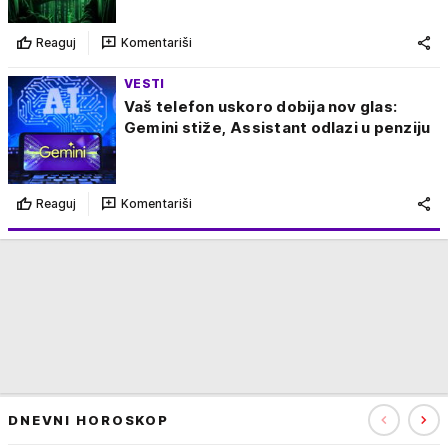
Reaguj
Komentariši
VESTI
Vaš telefon uskoro dobija nov glas:
Gemini stiže, Assistant odlazi u penziju
Reaguj
Komentariši
DNEVNI HOROSKOP