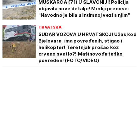
MUŠKARCA (71) U SLAVONIJI! Policija
objavila nove detalje! Mediji prenose:
"Navodno je bila u intimnoj vezi s njim"
HRVATSKA
SUDAR VOZOVA U HRVATSKOJ! Užas kod
Bjelovara, ima povređenih, stigao i
helikopter! Teretnjak prošao koz
crveno svetlo?! Mašinovođa teško
povređen! (FOTO/VIDEO)