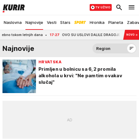
TV UŽIVO
Naslovna
Najnovije
Vesti
Stars
Hronika
Planeta
Zaba
etnjih dana
17:27
OVO SU USLOVI DALILE DRAGOJEVIĆ ZA ULAZAK U ELITU 10 Va
NOVO
→
Najnovije
Region
HRVATSKA
Primljen u bolnicu sa 6,2 promila
alkohola u krvi: "Ne pamtim ovakav
slučaj"