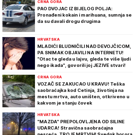
CRNA GORA
PAO DVOJAC IZ BIJELOG POLJA:
Pronađeni kokain i marihuana, sumnja se
da su davali drogu drugima
HRVATSKA
MLADIĆI BLUDNIČILI NAD DEVOJČICOM,
PA SNIMAK OBJAVILI NA INTERNETU!
"Otac te gleda u lajvu, gleda te više ljudi
nego ikada", govorili joj JEZIVE stvari!
CRNA GORA
VOZAČ SE ZAKUCAO U KRAVU! Teška
saobraćajka kod Cetinja, životinja na
mestu mrtva, auto uništen, otkriveno u
kakvom je stanju čovek
HRVATSKA
"MAZDA" PREPOLOVLJENA OD SILINE
UDARCA! Stravična saobraćajna
nesreća, TROJE MRTVIH! Svedok horora