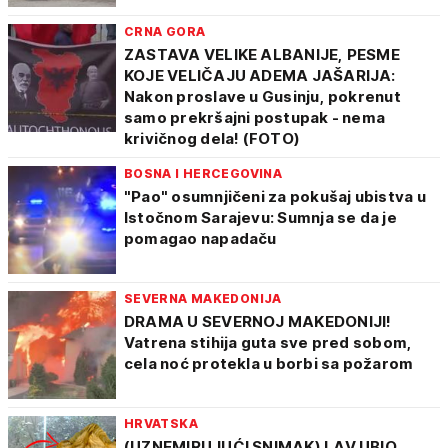
CRNA GORA
ZASTAVA VELIKE ALBANIJE, PESME
KOJE VELIČAJU ADEMA JAŠARIJA:
Nakon proslave u Gusinju, pokrenut
samo prekršajni postupak - nema
krivičnog dela! (FOTO)
BOSNA I HERCEGOVINA
"Pao" osumnjičeni za pokušaj ubistva u
Istočnom Sarajevu: Sumnja se da je
pomagao napadaču
SEVERNA MAKEDONIJA
DRAMA U SEVERNOJ MAKEDONIJI!
Vatrena stihija guta sve pred sobom,
cela noć protekla u borbi sa požarom
HRVATSKA
(UZNEMIRUJUĆI SNIMAK) LAV UBIO