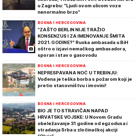
u Zagrebu: "Ljudi ovom ulicom voze
nenormalno brzo"
BOSNA I HERCEGOVINA
"ZAŠTO BERLIN NIJE TRAŽIO
KONSENZUS I ZA IMENOVANJE ŠMITA
2021. GODINE?" Ruska ambasada u BiH
oštro o izjavi nemačkog ambasadora,
sporan i stav o gasovodu
BOSNA I HERCEGOVINA
NEPRESPAVANA NOĆ U TREBINJU:
Vođena je teška borba s požarom koji je
pretio stanovništvu i imovini!
BOSNA I HERCEGOVINA
BIO JE TO STRAVIČAN NAPAD
HRVATSKE VOJSKE: U Novom Gradu
obeležavanje 31 godine od egzodusa i
stradanja Srba u zločinačkoj akciji