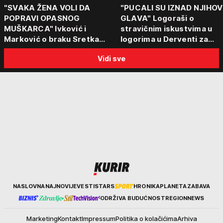
"SVAKA ŽENA VOLI DA
"PUCALI SU IZNAD NJIHOV
POPRAVI OPASNOG
GLAVA" Logoraši o
MUŠKARCA" Ivković i
stravičnim iskustvima u
Marković o braku Sretka
logorima u Derventi za
Kalinića i fenomenu žena koje
emisiju "Puls Srbije vikend
Vidi sve
biraju kriminalce: "Neće sa
"Tada je počela velika
nekim ko nema para"
tortura..."
Kurir
NASLOVNA
NAJNOVIJE
VESTI
STARS
HRONIKA
PLANETA
ZABAVA
ODRŽIVA BUDUĆNOST
REGION
NEWS
Marketing
Kontakt
Impressum
Politika o kolačićima
Arhiva