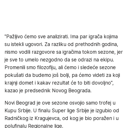
"Pažljivo ćemo sve analizirati. Ima par igrača kojima
su istekli ugovori. Za razliku od prethodnih godina,
nismo vodili razgovore sa igračima tokom sezone, jer
je sve to umelo nezgodno da se odrazi na ekipu.
Promenili smo filozofiju, ali ćemo i sledeće sezone
pokušati da budemo još bolji, pa ćemo videti za koji
krajnji domet i kakav rezultat će to biti dovoljno",
kazao je predsednik Novog Beograda.
Novi Beograd je ove sezone osvojio samo trofej u
Kupu Srbije. U finalu Super lige Srbije je izgubio od
Radničkog iz Kragujevca, od kog je bio poražen i u
polufinalu Regionalne lige.