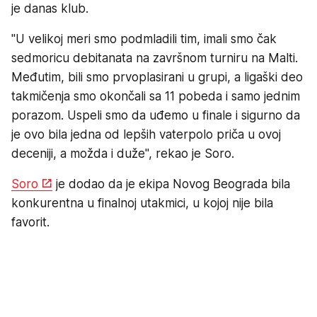
je danas klub.
"U velikoj meri smo podmladili tim, imali smo čak
sedmoricu debitanata na završnom turniru na Malti.
Međutim, bili smo prvoplasirani u grupi, a ligaški deo
takmičenja smo okončali sa 11 pobeda i samo jednim
porazom. Uspeli smo da uđemo u finale i sigurno da
je ovo bila jedna od lepših vaterpolo priča u ovoj
deceniji, a možda i duže", rekao je Soro.
Soro
je dodao da je ekipa Novog Beograda bila
konkurentna u finalnoj utakmici, u kojoj nije bila
favorit.