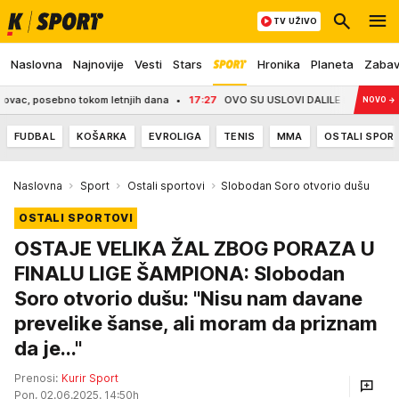
TV UŽIVO
Naslovna
Najnovije
Vesti
Stars
Hronika
Planeta
Zaba
, posebno tokom letnjih dana
17:27
OVO SU USLOVI DALILE DRAGOJEVIĆ ZA ULAZ
NOVO
→
FUDBAL
KOŠARKA
EVROLIGA
TENIS
MMA
OSTALI SPOR
Naslovna
Sport
Ostali sportovi
Slobodan Soro otvorio dušu
OSTALI SPORTOVI
OSTAJE VELIKA ŽAL ZBOG PORAZA U
FINALU LIGE ŠAMPIONA: Slobodan
Soro otvorio dušu: "Nisu nam davane
prevelike šanse, ali moram da priznam
da je..."
Prenosi:
Kurir Sport
Pon, 02.06.2025. 14:50h