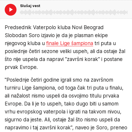
Slušaj vest
Predsednik Vaterpolo kluba Novi Beograd
Slobodan Soro izjavio je da je plasman ekipe
njegovog kluba u
finale Lige šampiona
tri puta u
poslednje četiri sezone veliki uspeh, ali da ostaje žal
što nije uspela da napravi "završni korak" i postane
prvak Evrope.
"Poslednje četiri godine igrali smo na završnom
turniru Lige šampiona, od toga čak tri puta u finalu,
ali nažalost nismo uspeli da osvojimo titulu prvaka
Evrope. Da li je to uspeh, tako dugo biti u samom
vrhu evropskog vaterpola i igrati na takvom nivou,
sigurno da jeste. Ali, ostaje žal što nismo uspeli da
napravimo i taj završni korak", naveo je Soro, preneo