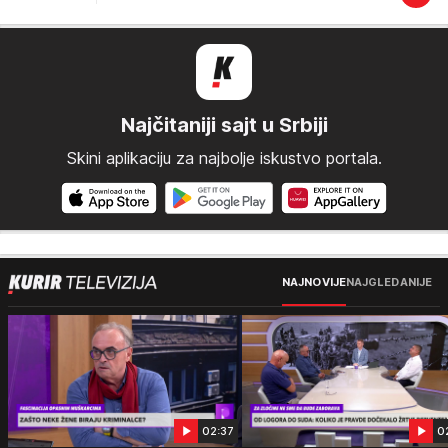
Najčitaniji sajt u Srbiji
Skini aplikaciju za najbolje iskustvo portala.
NAJNOVIJE
NAJGLEDANIJE
02:37
0