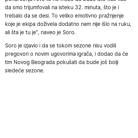
da smo trijumfovali na isteku 32. minuta, što je i
trebalo da se desi. To veliko emotivno pražnjenje
koje je ekipa doživela dodatno nam nije išlo na ruku,
ali šta je tu je", naveo je Soro.
Soro je izjavio i da se tokom sezone nisu vodili
pregovori o novim ugovorima igrača, i dodao da će
tim Novog Beograda pokušati da bude još bolji
sledeće sezone.