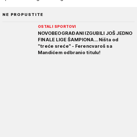
NE PROPUSTITE
OSTALI SPORTOVI
NOVOBEOGRAĐANI IZGUBILI JOŠ JEDNO
FINALE LIGE ŠAMPIONA... Ništa od
"treće sreće" - Ferencvaroš sa
Mandićem odbranio titulu!