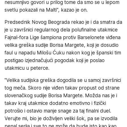
nesumnjivo govori u prilog tome da smo se u lepom
svetlu pokazali na Malti", kazao je on.
Predsednik Novog Beograda rekao je i da smatra da
je u završnici regularnog dela polufinalne utakmice
Fajnal-fora Lige šampiona protiv Barselonete viđena
velika greška sudije Borisa Margete, koji je dosudio
faul u napadu Milošu Ćuku nakon kog je španski tim
postigao izjednačujući pogodak koji je poslao
utakmicu u peterce.
"Velika sudijska greška dogodila se u samoj završnici
tog meča. Skoro nije viđen takav propust od strane
slovenačkog sudije Borisa Margete. Možda nas je i
takav kraj utakmice dodatno emotivno i fizički
potrošio i ostavio manje snage za taj finalni duel.
Verujte mi, bio je doživljen veliki šok, pa se izvodila
penal serija i sve to ne može da bude isto kao kao