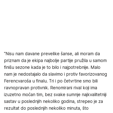
"Nisu nam davane prevelike šanse, ali moram da
priznam da je ekipa najbolje partije pružila u samom
finišu sezone kada je to bilo i najpotrebnije. Malo
nam je nedostajalo da slavimo i protiv favorizovanog
Ferencvaroša u finalu. Tri i po četvrtine smo bili
ravnopravan protivnik. Renomirani rival koji ima
izuzetno moćan tim, bez svake sumnje najkvalitetniji
sastav u poslednjih nekoliko godina, strepeo je za
rezultat do poslednjih nekoliko minuta, što