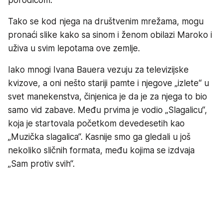
Tako se kod njega na društvenim mrežama, mogu
pronaći slike kako sa sinom i ženom obilazi Maroko i
uživa u svim lepotama ove zemlje.
Iako mnogi Ivana Bauera vezuju za televizijske
kvizove, a oni nešto stariji pamte i njegove „izlete“ u
svet manekenstva, činjenica je da je za njega to bio
samo vid zabave. Među prvima je vodio „Slagalicu“,
koja je startovala početkom devedesetih kao
„Muzička slagalica“. Kasnije smo ga gledali u još
nekoliko sličnih formata, među kojima se izdvaja
„Sam protiv svih“.