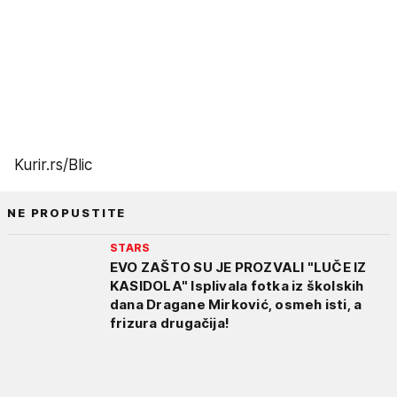
Kurir.rs/Blic
NE PROPUSTITE
STARS
EVO ZAŠTO SU JE PROZVALI "LUČE IZ
KASIDOLA" Isplivala fotka iz školskih
dana Dragane Mirković, osmeh isti, a
frizura drugačija!