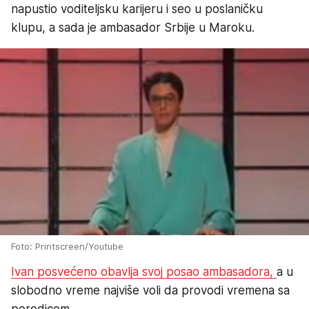
napustio voditeljsku karijeru i seo u poslaničku
klupu, a sada je ambasador Srbije u Maroku.
Foto: Printscreen/Youtube
Ivan posvećeno obavlja svoj posao ambasadora,
a u
slobodno vreme najviše voli da provodi vremena sa
porodicom.