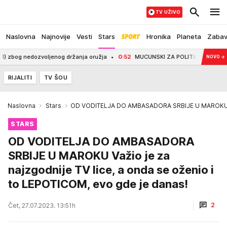
TV UŽIVO
Naslovna
Najnovije
Vesti
Stars
Hronika
Planeta
Zaba
 nedozvoljenog držanja oružja
0:52
MUCUNSKI ZA POLITIKO: Zaslužujemo prav
NOVO
→
RIJALITI
TV ŠOU
Naslovna
Stars
OD VODITELJA DO AMBASADORA SRBIJE U MAROKU Važio
STARS
OD VODITELJA DO AMBASADORA
SRBIJE U MAROKU Važio je za
najzgodnije TV lice, a onda se oženio i
to LEPOTICOM, evo gde je danas!
2
Čet, 27.07.2023. 13:51h