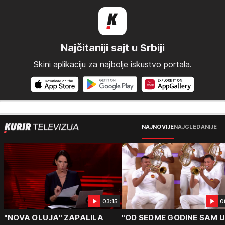
Najčitaniji sajt u Srbiji
Skini aplikaciju za najbolje iskustvo portala.
NAJNOVIJE
NAJGLEDANIJE
03:15
0
"NOVA OLUJA" ZAPALILA
"OD SEDME GODINE SAM 