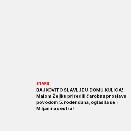
STARS
BAJKOVITO SLAVLJE U DOMU KULIĆA!
Malom Željku priredili čarobnu proslavu
povodom 5. rođendana, oglasila se i
Miljanina sestra!