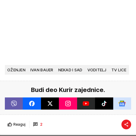
OŽENJEN
IVAN BAUER
NEKAD I SAD
VODITELJ
TV LICE
Budi deo Kurir zajednice.
Reaguj
2