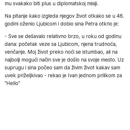
mu svakako biti plus u diplomatskoj misiji.
Na pitanje kako izgleda njegov život otkako se u 46.
godini oženio Ljubicom i dobio sina Petra otkrio je:
- Sve se dešavalo relativno brzo, u roku od godinu
dana: početak veze sa Ljubicom, njena trudnoća,
venčanje. Moj život preko noći se istumbao, ali na
najbolji mogući način sve je došlo na svoje mesto. Uz
suprugu i sina počeo sam da živim život kakav sam
uvek priželjkivao - rekao je Ivan jednom prilikom za
"Hello"