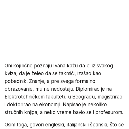
Oni koji lično poznaju Ivana kažu da bi iz svakog
kviza, da je želeo da se takmiči, izašao kao
pobednik. Znanje, a pre svega formalno
obrazovanje, mu ne nedostaju. Diplomirao je na
Elektrotehničkom fakultetu u Beogradu, magistrirao
i doktorirao na ekonomiji. Napisao je nekoliko
stručnih knjiga, a neko vreme bavio se i profesurom.
Osim toga, govori engleski, italijanski i španski, što će