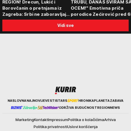
REGION! Drecun, Lukić i
TRUBU, DANAS SVIRAM S
Borovčanin o pretnjama iz
OCEM!" Emotivna priča
Zagreba: Srbi ne zaboravljaju
porodice Zećirović pred 6
progon
Sabor trubača u Guči
Vidi sve
Kurir
NASLOVNA
NAJNOVIJE
VESTI
STARS
HRONIKA
PLANETA
ZABAVA
ODRŽIVA BUDUĆNOST
REGION
NEWS
Marketing
Kontakt
Impressum
Politika o kolačićima
Arhiva
Politika privatnosti
Uslovi korišćenja