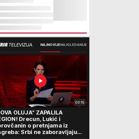
NAJNOVIJE
NAJGLEDANIJE
03:15
NOVA OLUJA" ZAPALILA
GION! Drecun, Lukić i
rovčanin o pretnjama iz
greba: Srbi ne zaboravljaju
rogon