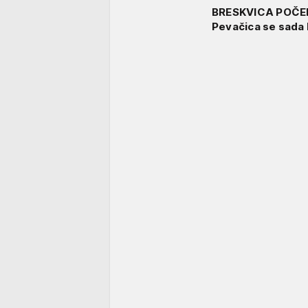
BRESKVICA POČEL
Pevačica se sada 