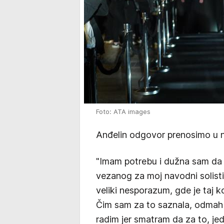
Foto: ATA images
Anđelin odgovor prenosimo u na
"Imam potrebu i dužna sam da
vezanog za moj navodni solisti
veliki nesporazum, gde je taj
Čim sam za to saznala, odmah
radim jer smatram da za to, je