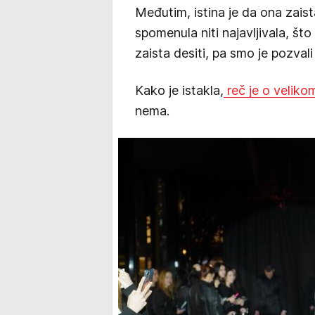
Međutim, istina je da ona zais
spomenula niti najavljivala, što 
zaista desiti, pa smo je pozvali 
Kako je istakla,
reč je o velik
nema.