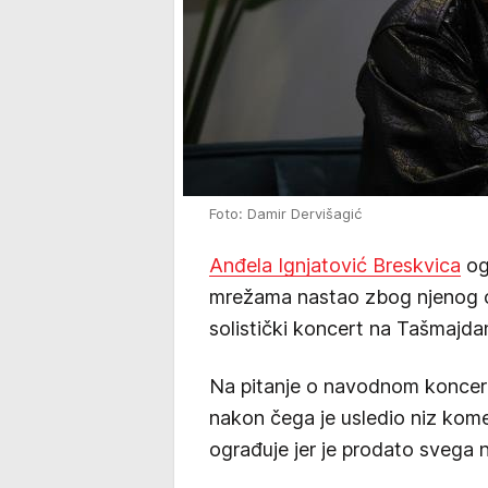
Foto: Damir Dervišagić
Anđela Ignjatović Breskvica
og
mrežama nastao zbog njenog o
solistički koncert na Tašmajda
Na pitanje o navodnom koncertu
nakon čega je usledio niz kome
ograđuje jer je prodato svega n