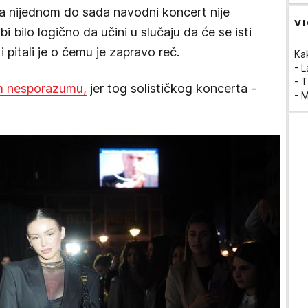
ta nijednom do sada navodni koncert nije
VI
bi bilo logično da učini u slučaju da će se isti
i pitali je o čemu je zapravo reč.
Ka
- 
- T
om nesporazumu,
jer tog solističkog koncerta -
- 