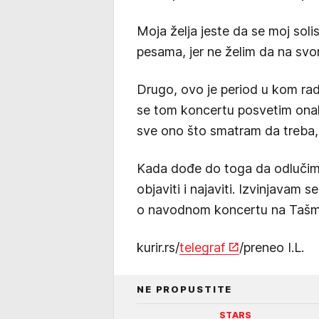
Moja želja jeste da se moj soli
pesama, jer ne želim da na sv
Drugo, ovo je period u kom rad
se tom koncertu posvetim onako 
sve ono što smatram da treba, š
Kada dođe do toga da odlučim d
objaviti i najaviti. Izvinjavam 
o navodnom koncertu na Tašm
kurir.rs/
telegraf
/preneo I.L.
NE PROPUSTITE
STARS