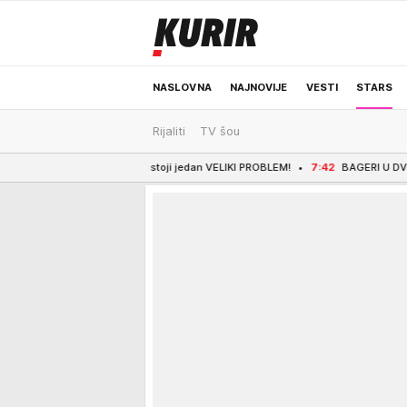
NASLOVNA
NAJNOVIJE
VESTI
STARS
Rijaliti
TV šou
ODRŽIVA BUDUĆNOST
REGION
NEWS
li postoji jedan VELIKI PROBLEM!
7:42
BAGERI U DVORIŠTU, RADNICI NA PLUS