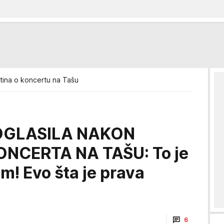
istina o koncertu na Tašu
OGLASILA NAKON
NCERTA NA TAŠU: To je
m! Evo šta je prava
6