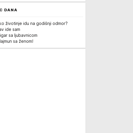
C DANA
ko životinje idu na godišnji odmor?
Lav ide sam
igar sa ljubavnicom
Majmun sa ženom!