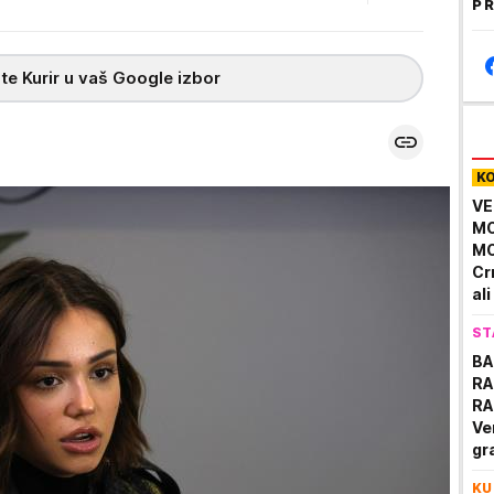
PR
te Kurir u vaš Google izbor
K
VE
MO
MO
Cr
al
PR
ST
BA
RA
RA
Ve
gr
po
KU