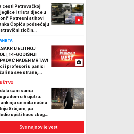
a cesti Petrovačkoj
jeglice i trista djece u
loni" Potresni stihovi
anka Ćopića podsećaju
 stravični zločin
jetinjstvo su mi
ANETA
ali..."
SAKR U ELITNOJ
OLI, 14-GODIŠNJI
PADAČ NAĐEN MRTAV!
ci i profesori u panici
žali na sve strane,
jmanje 7 osoba
UŠTVO
radalo u pucnjavi, 15
njeno (FOTO)
dala sam sama
ogradom u 5 ujutru:
rankinja snimila noćnu
tnju Srbijom, pa
ledio opšti haos zbog
zobraznog komentara
dnog Francuza!
Sve najnovije vesti