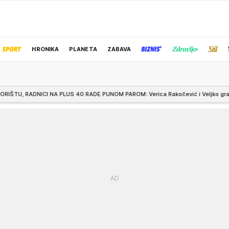
HRONIKA
PLANETA
ZABAVA
IZBOR UREDNIKA
 40 RADE PUNOM PAROM: Verica Rakočević i Veljko grade bazen na Avali, pokaza