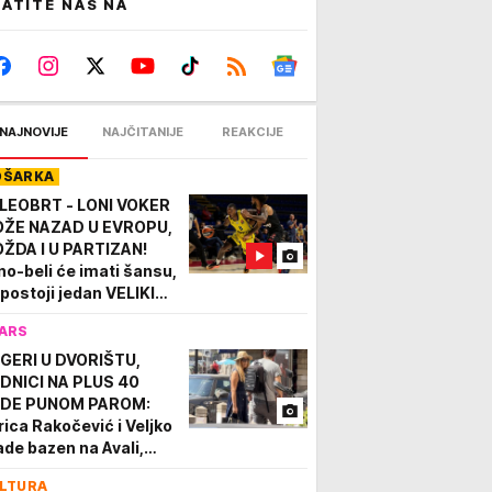
ATITE NAS NA
NAJNOVIJE
NAJČITANIJE
REAKCIJE
OŠARKA
LEOBRT - LONI VOKER
ŽE NAZAD U EVROPU,
ŽDA I U PARTIZAN!
no-beli će imati šansu,
i postoji jedan VELIKI
OBLEM!
ARS
GERI U DVORIŠTU,
DNICI NA PLUS 40
DE PUNOM PAROM:
rica Rakočević i Veljko
ade bazen na Avali,
kazali dokle su stigli
LTURA