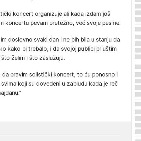
stički koncert organizuje ali kada izdam još
om koncertu pevam pretežno, već svoje pesme.
im doslovno svaki dan i ne bih bila u stanju da
kako bi trebalo, i da svojoj publici priuštim
to želim i što zaslužuju.
a pravim solistički koncert, to ću ponosno i
se svima koji su dovedeni u zabludu kada je reč
ajdanu."