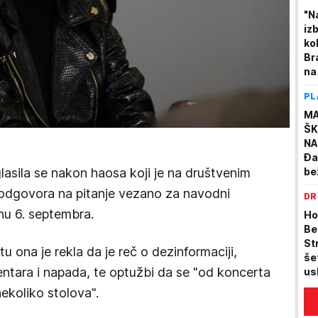
"N
izb
ko
Br
na
"D
PL
ukr
MA
ŠK
NA
Đa
lasila se nakon haosa koji je na društvenim
be
na
dgovora na pitanje vezano za navodni
DR
st
nu 6. septembra.
ra
Ho
Be
St
 ona je rekla da je reč o dezinformaciji,
še
ntara i napada, te optužbi da se "od koncerta
us
be
ekoliko stolova".
je