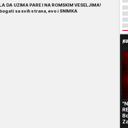
A DA UZIMA PARE I NA ROMSKIM VESELJIMA!
bogati sa svih strana, evo i SNIMKA
"
RE
Bo
Za
p