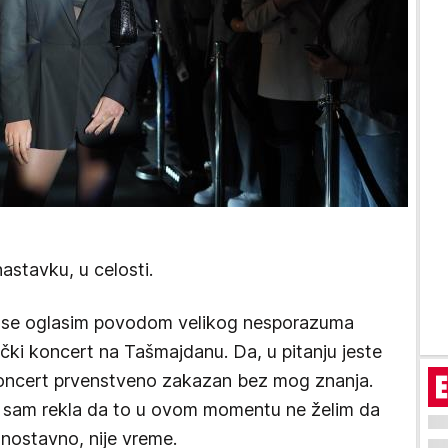
stavku, u celosti.
 se oglasim povodom velikog nesporazuma
čki koncert na Tašmajdanu. Da, u pitanju jeste
 koncert prvenstveno zakazan bez mog znanja.
 sam rekla da to u ovom momentu ne želim da
dnostavno, nije vreme.