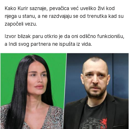
Kako Kurir saznaje, pevačica već uveliko živi kod
njega u stanu, a ne razdvajaju se od trenutka kad su
započeli vezu.
Izvor blizak paru otkrio je da oni odlično funkcionišu,
a Indi svog partnera ne ispušta iz vida.