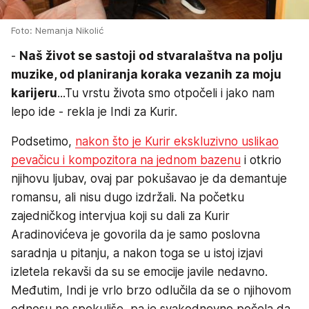
Foto: Nemanja Nikolić
-
Naš život se sastoji od stvaralaštva na polju
muzike, od planiranja koraka vezanih za moju
karijeru
...Tu vrstu života smo otpočeli i jako nam
lepo ide - rekla je Indi za Kurir.
Podsetimo,
nakon što je Kurir ekskluzivno uslikao
pevačicu i kompozitora na jednom bazenu
i otkrio
njihovu ljubav, ovaj par pokušavao je da demantuje
romansu, ali nisu dugo izdržali. Na početku
zajedničkog intervjua koji su dali za Kurir
Aradinovićeva je govorila da je samo poslovna
saradnja u pitanju, a nakon toga se u istoj izjavi
izletela rekavši da su se emocije javile nedavno.
Međutim, Indi je vrlo brzo odlučila da se o njihovom
odnosu ne spekuliše, pa je svakodnevno počela da