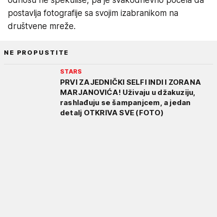
postavlja fotografije sa svojim izabranikom na
društvene mreže.
NE PROPUSTITE
STARS
PRVI ZAJEDNIČKI SELFI INDI I ZORANA
MARJANOVIĆA! Uživaju u džakuziju,
rashlađuju se šampanjcem, a jedan
detalj OTKRIVA SVE (FOTO)