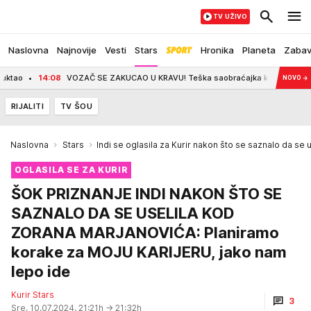
TV UŽIVO
Naslovna
Najnovije
Vesti
Stars
Hronika
Planeta
Zaba
14:08
VOZAČ SE ZAKUCAO U KRAVU! Teška saobraćajka kod Cetinja, životinja na
NOVO
→
RIJALITI
TV ŠOU
Naslovna
Stars
Indi se oglasila za Kurir nakon što se saznalo da se
OGLASILA SE ZA KURIR
ŠOK PRIZNANJE INDI NAKON ŠTO SE
SAZNALO DA SE USELILA KOD
ZORANA MARJANOVIĆA: Planiramo
korake za MOJU KARIJERU, jako nam
lepo ide
Kurir Stars
3
Sre, 10.07.2024. 21:21h
→ 21:32h