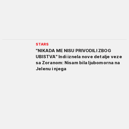
STARS
"NIKADA ME NISU PRIVODILI ZBOG
UBISTVA" Indi iznela nove detalje veze
sa Zoranom: Nisam bila ljubomorna na
Jelenu i njega