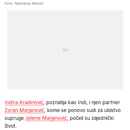
Foto: Nemanja Nikolić
Indira Aradinović
, poznatija kao Indi, i njen partner
Zoran Marjanović
, kome se ponovo sudi za ubistvo
supruge
Jelene Marjanović,
počeli su zajednički
život.