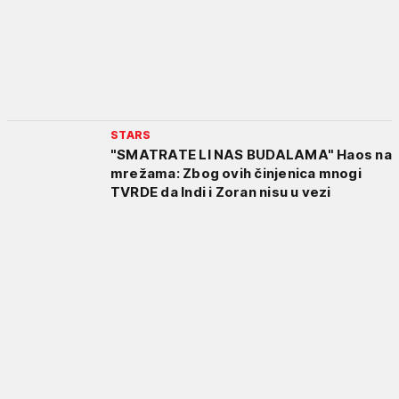
STARS
"SMATRATE LI NAS BUDALAMA" Haos na
mrežama: Zbog ovih činjenica mnogi
TVRDE da Indi i Zoran nisu u vezi