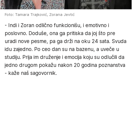
Foto: Tamara Trajković, Zorana Jevtić
- Indi i Zoran odlično funkcionišu, i emotivno i
poslovno. Doduše, ona ga pritiska da joj što pre
uradi nove pesme, pa ga drži na oku 24 sata. Svuda
idu zajedno. Po ceo dan su na bazenu, a uveče u
studiju. Prija im druženje i emocija koju su odlučili da
jedno drugom pokažu nakon 20 godina poznanstva
- kaže naš sagovornik.