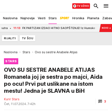
TV UŽIVO
Naslovna
Najnovije
Vesti
Stars
Hronika
Planeta
Zaba
11:13
FK PARTIZAN IZDAO HITNO SAOPŠTENJE! Iz Humske zagrmeli: "Moram
NOVO
→
RIJALITI
TV ŠOU
Naslovna
Stars
Ovo su sestre Anabele Atijas
STARS
OVO SU SESTRE ANABELE ATIJAS
Romanela joj je sestra po majci, Aida
po ocu! Prvi put uslikane na istom
mestu! Jedna je SLAVNA u BiH
Kurir Stars
3
Čet, 11.07.2024. 7:42h