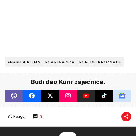
ANABELA ATIJAS
POP PEVAČICA
PORODICA POZNATIH
Budi deo Kurir zajednice.
Reaguj
3