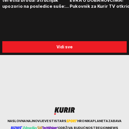
teretna broda! Stručnjak
EVRA U DOBANOVCIMA!
upozorio na posledice suše:
Pukovnik za Kurir TV otkri
"Plovidba kroz Srbiju je
kako funkcionišu kriminal
najmanji problem"
grupe: "Važno je otkriti ce
lanac"
Vidi sve
Kurir
NASLOVNA
NAJNOVIJE
VESTI
STARS
HRONIKA
PLANETA
ZABAVA
ODRŽIVA BUDUĆNOST
REGION
NEWS