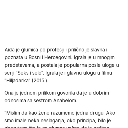
Aida je glumica po profesiji i prilično je slavna i
poznata u Bosni i Hercegovini. Igrala je u mnogim
predstavama, a postala je popularna posle uloge u
seriji "Seks i selo". Igrala je i glavnu ulogu u filmu
"Hiljadarka" (2015.).
Ona je jednom prilikom govorila da je u dobrim
odnosima sa sestrom Anabelom.
"Mislim da kao žene razumemo jedna drugu. Ako
smo imale neka neslaganja, oko principa, bilo je