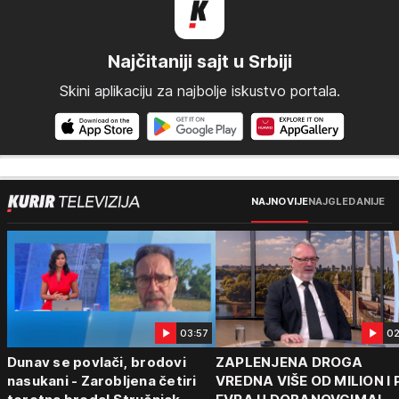
Najčitaniji sajt u Srbiji
Skini aplikaciju za najbolje iskustvo portala.
NAJNOVIJE
NAJGLEDANIJE
03:57
02
Dunav se povlači, brodovi
ZAPLENJENA DROGA
nasukani - Zarobljena četiri
VREDNA VIŠE OD MILION I 