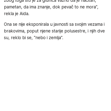
zbog toga što je za glumca važno da je načitan,
pametan, da ima znanje, dok pevač to ne mora",
rekla je Aida.
Ona se nije eksponirala u javnosti sa svojim vezama i
brakovima, poput njene starije polusestre, i njih dve
su, reklo bi se, "nebo i zemlja".