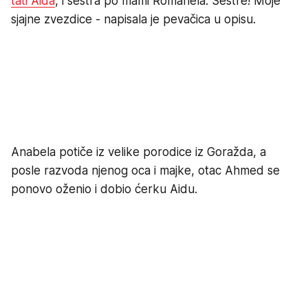
tati Aida
, i sestra po mami Romanela. Sestre! Moje
sjajne zvezdice - napisala je pevačica u opisu.
Anabela potiče iz velike porodice iz Goražda, a
posle razvoda njenog oca i majke, otac Ahmed se
ponovo oženio i dobio ćerku Aidu.