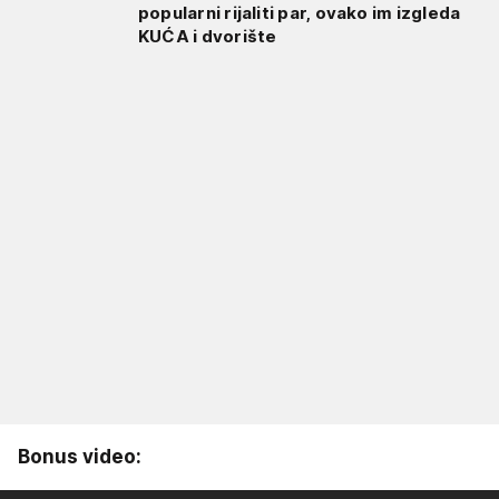
popularni rijaliti par, ovako im izgleda
KUĆA i dvorište
Bonus video: