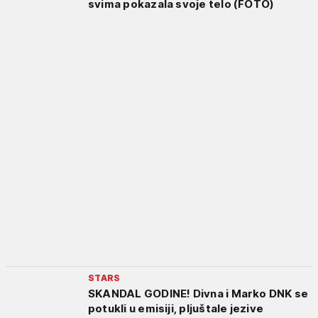
svima pokazala svoje telo (FOTO)
STARS
SKANDAL GODINE! Divna i Marko DNK se
potukli u emisiji, pljuštale jezive