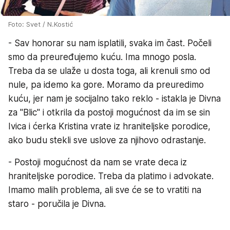
Foto: Svet / N.Kostić
- Sav honorar su nam isplatili, svaka im čast. Počeli
smo da preuređujemo kuću. Ima mnogo posla.
Treba da se ulaže u dosta toga, ali krenuli smo od
nule, pa idemo ka gore. Moramo da preuredimo
kuću, jer nam je socijalno tako reklo - istakla je Divna
za "Blic" i otkrila da postoji mogućnost da im se sin
Ivica i ćerka Kristina vrate iz hraniteljske porodice,
ako budu stekli sve uslove za njihovo odrastanje.
- Postoji mogućnost da nam se vrate deca iz
hraniteljske porodice. Treba da platimo i advokate.
Imamo malih problema, ali sve će se to vratiti na
staro - poručila je Divna.