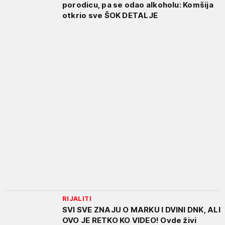
porodicu, pa se odao alkoholu: Komšija
otkrio sve ŠOK DETALJE
RIJALITI
SVI SVE ZNAJU O MARKU I DVINI DNK, ALI
OVO JE RETKO KO VIDEO! Ovde živi