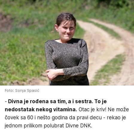
Foto: Sonja Spasić
-
Divna je rođena sa tim, a i sestra. To je
nedostatak nekog vitamina.
Otac je kriv! Ne može
čovek sa 60 i nešto godina da pravi decu - rekao je
jednom prilikom polubrat Divne DNK.