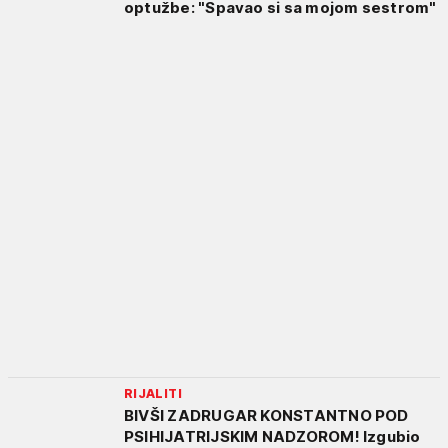
optužbe: "Spavao si sa mojom sestrom"
RIJALITI
BIVŠI ZADRUGAR KONSTANTNO POD
PSIHIJATRIJSKIM NADZOROM! Izgubio