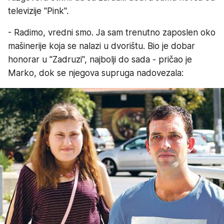
televizije "Pink".
- Radimo, vredni smo. Ja sam trenutno zaposlen oko
mašinerije koja se nalazi u dvorištu. Bio je dobar
honorar u "Zadruzi", najbolji do sada - pričao je
Marko, dok se njegova supruga nadovezala: