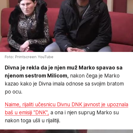
Foto: Printscreen YouTube
Divna je rekla da je njen muž Marko spavao sa
njenom sestrom Milicom,
nakon čega je Marko
kazao kako je Divna imala odnose sa svojim bratom
po ocu.
Naime, rijaliti učesnicu Divnu DNK javnost je upoznala
baš u emisiji "DNK",
a ona i njen suprug Marko su
nakon toga ušli u rijalitiji.