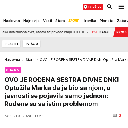
TV UŽIVO
Naslovna
Najnovije
Vesti
Stars
Hronika
Planeta
Zaba
iona evra, radovi se privode kraju (FOTO)
0:51
KANADA NA NOGAMA: Zbog pož
NOVO
→
RIJALITI
TV ŠOU
Naslovna
Stars
OVO JE ROĐENA SESTRA DIVNE DNK! Optužila Marka da
STARS
OVO JE ROĐENA SESTRA DIVNE DNK!
Optužila Marka da je bio sa njom, u
javnosti se pojavila samo jednom:
Rođene su sa istim problemom
3
Ned, 21.07.2024. 11:05h