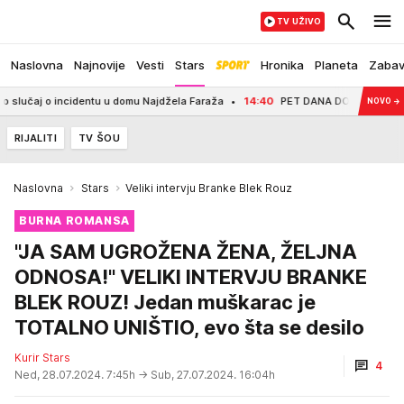
TV UŽIVO
Naslovna
Najnovije
Vesti
Stars
Hronika
Planeta
Zaba
ncidentu u domu Najdžela Faraža
14:40
PET DANA DO POČETKA EVROPSKOG P
NOVO
→
RIJALITI
TV ŠOU
Naslovna
Stars
Veliki intervju Branke Blek Rouz
BURNA ROMANSA
"JA SAM UGROŽENA ŽENA, ŽELJNA
ODNOSA!" VELIKI INTERVJU BRANKE
BLEK ROUZ! Jedan muškarac je
TOTALNO UNIŠTIO, evo šta se desilo
Kurir Stars
4
Ned, 28.07.2024. 7:45h
→ Sub, 27.07.2024. 16:04h