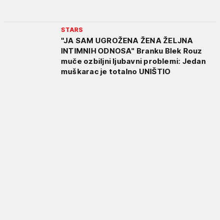
STARS
"JA SAM UGROŽENA ŽENA ŽELJNA
INTIMNIH ODNOSA" Branku Blek Rouz
muče ozbiljni ljubavni problemi: Jedan
muškarac je totalno UNIŠTIO