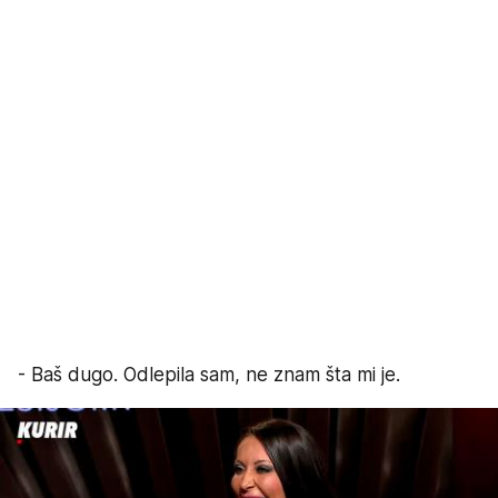
- Baš dugo. Odlepila sam, ne znam šta mi je.