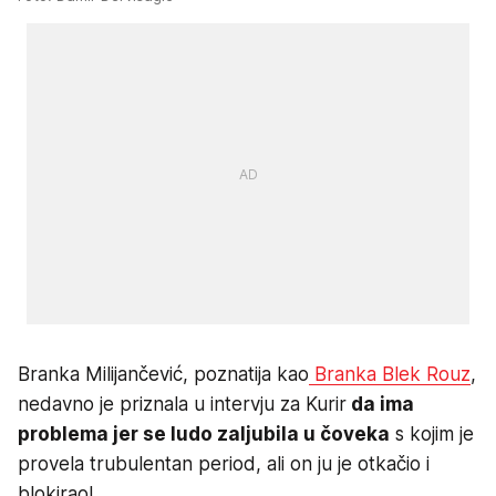
Branka Milijančević, poznatija kao
Branka Blek Rouz
,
nedavno je priznala u intervju za Kurir
da ima
problema jer se ludo zaljubila u čoveka
s kojim je
provela trubulentan period, ali on ju je otkačio i
blokirao!