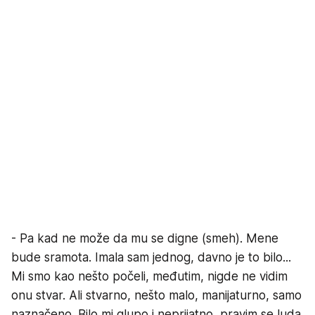
- Pa kad ne može da mu se digne (smeh). Mene
bude sramota. Imala sam jednog, davno je to bilo...
Mi smo kao nešto počeli, međutim, nigde ne vidim
onu stvar. Ali stvarno, nešto malo, manijaturno, samo
naznačeno. Bilo mi glupo i neprijatno, pravim se luda.