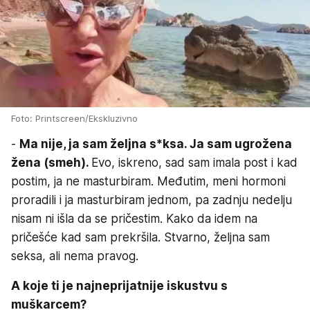
Foto: Printscreen/Ekskluzivno
-
Ma nije, ja sam željna s*ksa. Ja sam ugrožena
žena (smeh).
Evo, iskreno, sad sam imala post i kad
postim, ja ne masturbiram. Međutim, meni hormoni
proradili i ja masturbiram jednom, pa zadnju nedelju
nisam ni išla da se pričestim. Kako da idem na
pričešće kad sam prekršila. Stvarno, željna sam
seksa, ali nema pravog.
A koje ti je najneprijatnije iskustvu s
muškarcem?