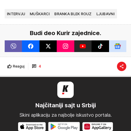
INTERVJU
MUŠKARCI
BRANKA BLEK ROUZ
LJUBAVNI
Budi deo Kurir zajednice.
Reaguj
4
Najčitaniji sajt u Srbiji
Skini aplikaciju za najbolje iskustvo portala.