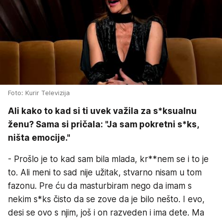
Foto: Kurir Televizija
Ali kako to kad si ti uvek važila za s*ksualnu
ženu? Sama si pričala: "Ja sam pokretni s*ks,
ništa emocije."
- Prošlo je to kad sam bila mlada, kr**nem se i to je
to. Ali meni to sad nije užitak, stvarno nisam u tom
fazonu. Pre ću da masturbiram nego da imam s
nekim s*ks čisto da se zove da je bilo nešto. I evo,
desi se ovo s njim, još i on razveden i ima dete. Ma