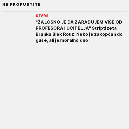
NE PROPUSTITE
STARS
"ŽALOSNO JE DA ZARAĐUJEM VIŠE OD
PROFESORA I UČITELJA" Striptizeta
Branka Blek Rouz: Neko je zakopčan do
guše, ali je moralno dno!