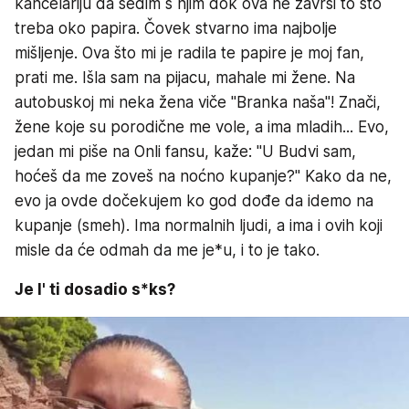
kancelariju da sedim s njim dok ova ne završi to što
treba oko papira. Čovek stvarno ima najbolje
mišljenje. Ova što mi je radila te papire je moj fan,
prati me. Išla sam na pijacu, mahale mi žene. Na
autobuskoj mi neka žena viče "Branka naša"! Znači,
žene koje su porodične me vole, a ima mladih... Evo,
jedan mi piše na Onli fansu, kaže: "U Budvi sam,
hoćeš da me zoveš na noćno kupanje?" Kako da ne,
evo ja ovde dočekujem ko god dođe da idemo na
kupanje (smeh). Ima normalnih ljudi, a ima i ovih koji
misle da će odmah da me je*u, i to je tako.
Je l' ti dosadio s*ks?