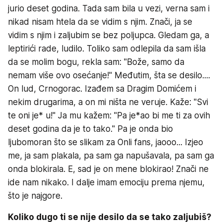
jurio deset godina. Tada sam bila u vezi, verna sam i
nikad nisam htela da se vidim s njim. Znači, ja se
vidim s njim i zaljubim se bez poljupca. Gledam ga, a
leptirići rade, ludilo. Toliko sam odlepila da sam išla
da se molim bogu, rekla sam: "Bože, samo da
nemam više ovo osećanje!" Međutim, šta se desilo....
On lud, Crnogorac. Izađem sa Dragim Domićem i
nekim drugarima, a on mi ništa ne veruje. Kaže: "Svi
te oni je* u!" Ja mu kažem: "Pa je*ao bi me ti za ovih
deset godina da je to tako." Pa je onda bio
ljubomoran što se slikam za Onli fans, jaooo... Izjeo
me, ja sam plakala, pa sam ga napušavala, pa sam ga
onda blokirala. E, sad je on mene blokirao! Znači ne
ide nam nikako. I dalje imam emociju prema njemu,
što je najgore.
Koliko dugo ti se nije desilo da se tako zaljubiš?