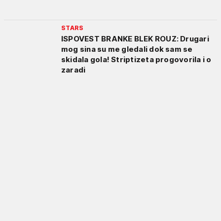
STARS
ISPOVEST BRANKE BLEK ROUZ: Drugari
mog sina su me gledali dok sam se
skidala gola! Striptizeta progovorila i o
zaradi