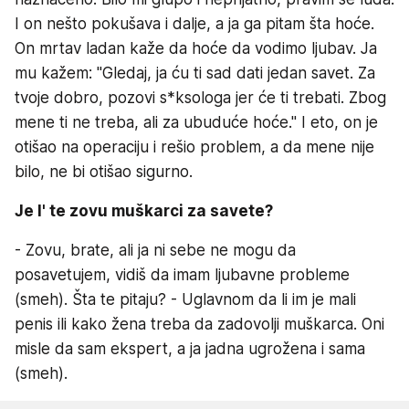
I on nešto pokušava i dalje, a ja ga pitam šta hoće.
On mrtav ladan kaže da hoće da vodimo ljubav. Ja
mu kažem: "Gledaj, ja ću ti sad dati jedan savet. Za
tvoje dobro, pozovi s*ksologa jer će ti trebati. Zbog
mene ti ne treba, ali za ubuduće hoće." I eto, on je
otišao na operaciju i rešio problem, a da mene nije
bilo, ne bi otišao sigurno.
Je l' te zovu muškarci za savete?
- Zovu, brate, ali ja ni sebe ne mogu da
posavetujem, vidiš da imam ljubavne probleme
(smeh). Šta te pitaju? - Uglavnom da li im je mali
penis ili kako žena treba da zadovolji muškarca. Oni
misle da sam ekspert, a ja jadna ugrožena i sama
(smeh).