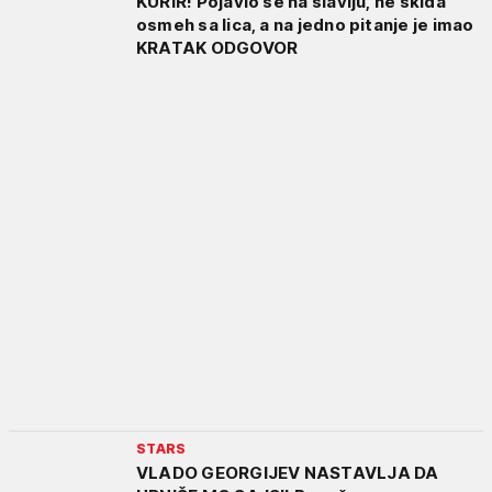
KURIR! Pojavio se na slavlju, ne skida
osmeh sa lica, a na jedno pitanje je imao
KRATAK ODGOVOR
STARS
VLADO GEORGIJEV NASTAVLJA DA