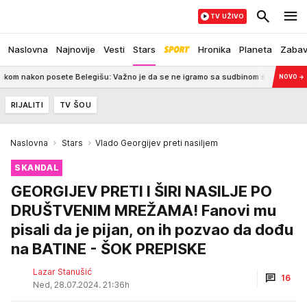
TV UŽIVO
Naslovna
Najnovije
Vesti
Stars
Hronika
Planeta
Zaba
 posete Belegišu: Važno je da se ne igramo sa sudbinom svoje zemlje
21
NOVO
→
RIJALITI
TV ŠOU
Naslovna
Stars
Vlado Georgijev preti nasiljem
SKANDAL
GEORGIJEV PRETI I ŠIRI NASILJE PO
DRUŠTVENIM MREŽAMA! Fanovi mu
pisali da je pijan, on ih pozvao da dođu
na BATINE - ŠOK PREPISKE
Lazar Stanušić
16
Ned, 28.07.2024. 21:36h