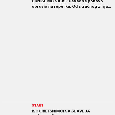
URNIŠE MC SAJSI! Pevač se ponovo
obrušio na reperku: Od stručnog žirija...
STARS
ISCURILI SNIMCI SA SLAVLJA