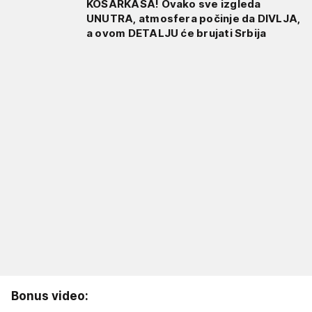
KOŠARKAŠA! Ovako sve izgleda
UNUTRA, atmosfera počinje da DIVLJA,
a ovom DETALJU će brujati Srbija
Bonus video: