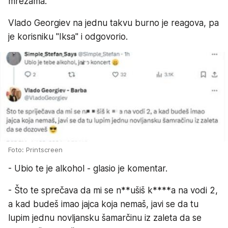
mrežama.
Vlado Georgiev na jednu takvu burno je reagova, pa
je korisniku "Iksa" i odgovorio.
Foto: Printscreen
- Ubio te je alkohol - glasio je komentar.
- Što te sprečava da mi se n**ušiš k****a na vodi 2,
a kad budeš imao jajca koja nemaš, javi se da tu
lupim jednu novljansku šamarčinu iz zaleta da se