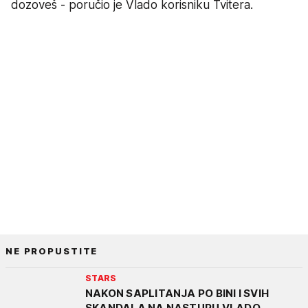
dozoveš - poručio je Vlado korisniku Tvitera.
NE PROPUSTITE
STARS
NAKON SAPLITANJA PO BINI I SVIH
SKANDALA NA NASTUPU VLADO