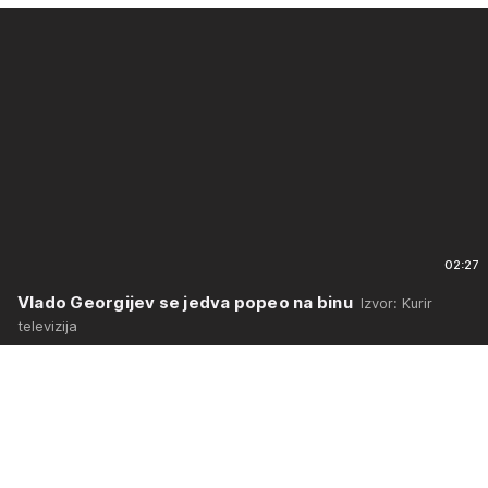
02:27
Vlado Georgijev se jedva popeo na binu
Izvor: Kurir
televizija