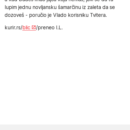
lupim jednu novljansku šamarčinu iz zaleta da se
dozoveš - poručio je Vlado korisniku Tvitera.
kurir.rs/
blic
/preneo I.L.