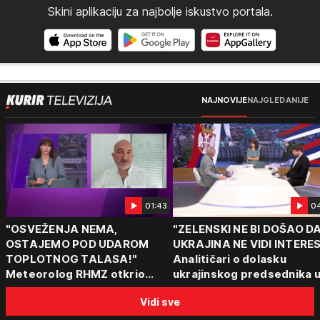
Skini aplikaciju za najbolje iskustvo portala.
NAJNOVIJE
NAJGLEDANIJE
01:43
0
"OSVEŽENJA NEMA,
"ZELENSKI NE BI DOŠAO D
OSTAJEMO POD UDAROM
UKRAJINA NE VIDI INTERE
TOPLOTNOG TALASA!"
Analitičari o dolasku
Meteorolog RHMZ otkrio
ukrajinskog predsednika 
kakvo vreme nas čeka do
Beograd: "Srbija može da
Vidi sve
kraja avgusta
razgovara sa svima"