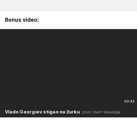
Bonus video:
00:42
Vlado Georgiev stigao na žurku
Izvor: Kurir televizija