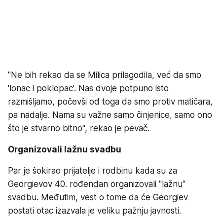
"Ne bih rekao da se Milica prilagodila, već da smo
'lonac i poklopac'. Nas dvoje potpuno isto
razmišljamo, počevši od toga da smo protiv matičara,
pa nadalje. Nama su važne samo činjenice, samo ono
što je stvarno bitno", rekao je pevač.
Organizovali lažnu svadbu
Par je šokirao prijatelje i rodbinu kada su za
Georgievov 40. rođendan organizovali "lažnu"
svadbu. Međutim, vest o tome da će Georgiev
postati otac izazvala je veliku pažnju javnosti.