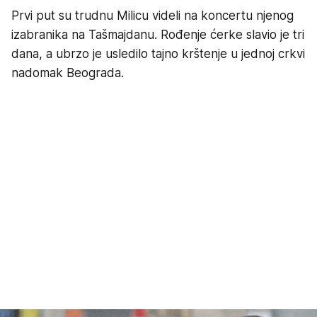
Prvi put su trudnu Milicu videli na koncertu njenog
izabranika na Tašmajdanu. Rođenje ćerke slavio je tri
dana, a ubrzo je usledilo tajno krštenje u jednoj crkvi
nadomak Beograda.