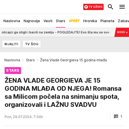
TV UŽIVO
Naslovna
Najnovije
Vesti
Stars
Hronika
Planeta
Zaba
 bacili na zemlju - POGLEDAJTE! Evo šta mu se sve stavlja na teret
19:1
NOVO
→
RIJALITI
TV ŠOU
Naslovna
Stars
Žena Vlade Georgieva 15 godina mlađa
STARS
ŽENA VLADE GEORGIEVA JE 15
GODINA MLAĐA OD NJEGA! Romansa
sa Milicom počela na snimanju spota,
organizovali i LAŽNU SVADVU
1
Pon, 29.07.2024. 7:34h