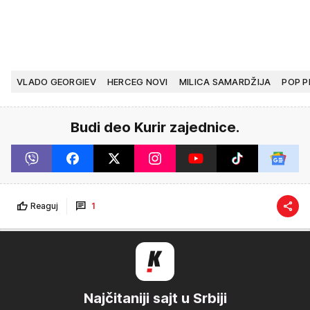
VLADO GEORGIEV
HERCEG NOVI
MILICA SAMARDŽIJA
POP 
Budi deo Kurir zajednice.
Reaguj
1
Najčitaniji sajt u Srbiji