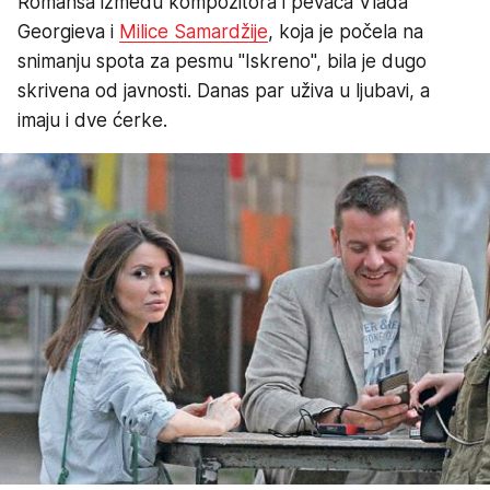
Romansa između kompozitora i pevača Vlada
Georgieva i
Milice Samardžije
, koja je počela na
snimanju spota za pesmu "Iskreno", bila je dugo
skrivena od javnosti. Danas par uživa u ljubavi, a
imaju i dve ćerke.