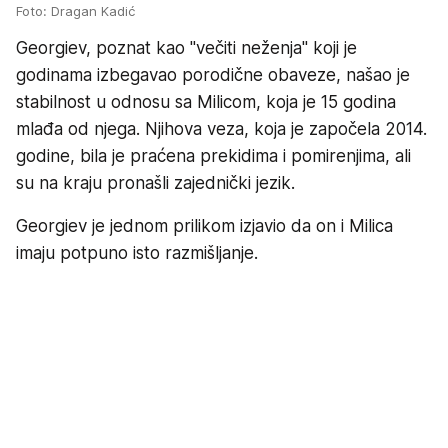
Foto: Dragan Kadić
Georgiev, poznat kao "večiti neženja" koji je
godinama izbegavao porodične obaveze, našao je
stabilnost u odnosu sa Milicom, koja je 15 godina
mlađa od njega. Njihova veza, koja je započela 2014.
godine, bila je praćena prekidima i pomirenjima, ali
su na kraju pronašli zajednički jezik.
Georgiev je jednom prilikom izjavio da on i Milica
imaju potpuno isto razmišljanje.