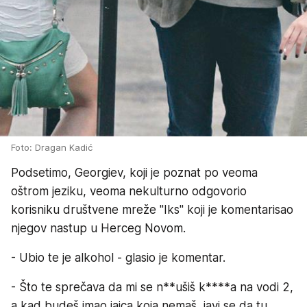
Foto: Dragan Kadić
Podsetimo, Georgiev, koji je poznat po veoma
oštrom jeziku, veoma nekulturno odgovorio
korisniku društvene mreže "Iks" koji je komentarisao
njegov nastup u Herceg Novom.
- Ubio te je alkohol - glasio je komentar.
- Što te sprečava da mi se n**ušiš k****a na vodi 2,
a kad budeš imao jajca koja nemaš, javi se da tu