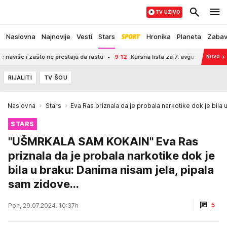
TV UŽIVO
Naslovna
Najnovije
Vesti
Stars
Hronika
Planeta
Zaba
 i zašto ne prestaju da rastu
9:12
Kursna lista za 7. avgust 2026: Narodna ba
NOVO
→
RIJALITI
TV ŠOU
Naslovna
Stars
Eva Ras priznala da je probala narkotike dok je bila 
STARS
"UŠMRKALA SAM KOKAIN" Eva Ras
priznala da je probala narkotike dok je
bila u braku: Danima nisam jela, pipala
sam zidove...
5
Pon, 29.07.2024. 10:37h