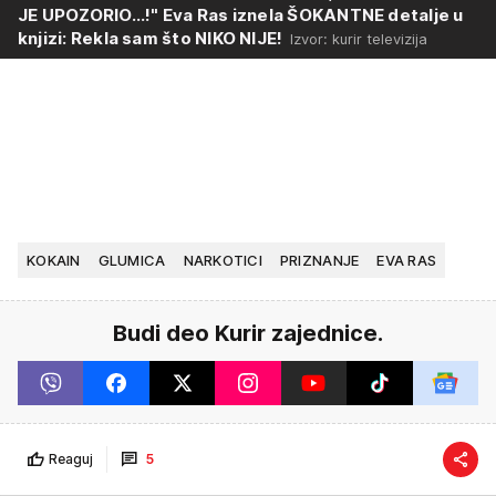
JE UPOZORIO...!" Eva Ras iznela ŠOKANTNE detalje u
knjizi: Rekla sam što NIKO NIJE!
Izvor: kurir televizija
KOKAIN
GLUMICA
NARKOTICI
PRIZNANJE
EVA RAS
Budi deo Kurir zajednice.
Reaguj
5