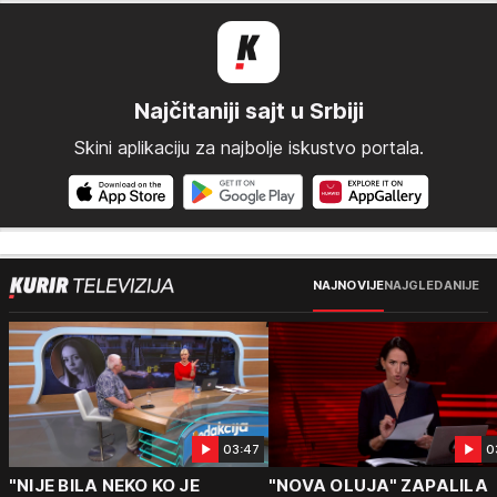
Najčitaniji sajt u Srbiji
Skini aplikaciju za najbolje iskustvo portala.
NAJNOVIJE
NAJGLEDANIJE
03:47
0
"NIJE BILA NEKO KO JE
"NOVA OLUJA" ZAPALILA