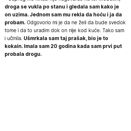
droga se vukla po stanu i gledala sam kako je
on uzima. Jednom sam mu rekla da hoću i ja da
probam.
Odgovorio mi je da ne želi da bude svedok
tome i da to uradim dok on nije kod kuće. Tako sam
i učinila.
Ušmrkala sam taj prašak, bio je to
kokain. Imala sam 20 godina kada sam prvi put
probala drogu.