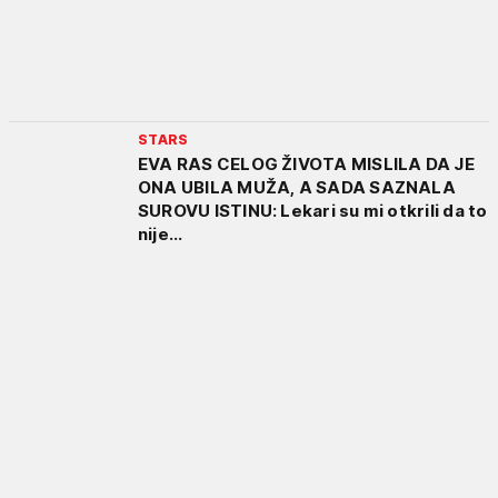
STARS
EVA RAS CELOG ŽIVOTA MISLILA DA JE
ONA UBILA MUŽA, A SADA SAZNALA
SUROVU ISTINU: Lekari su mi otkrili da to
nije...