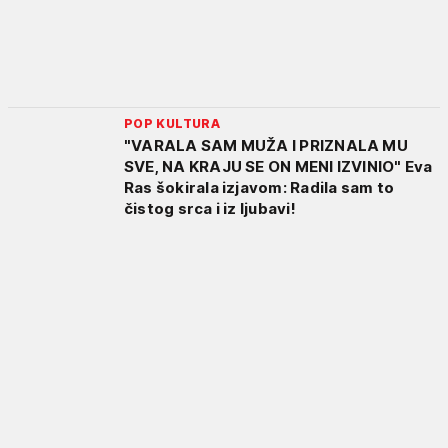
POP KULTURA
"VARALA SAM MUŽA I PRIZNALA MU
SVE, NA KRAJU SE ON MENI IZVINIO" Eva
Ras šokirala izjavom: Radila sam to
čistog srca i iz ljubavi!