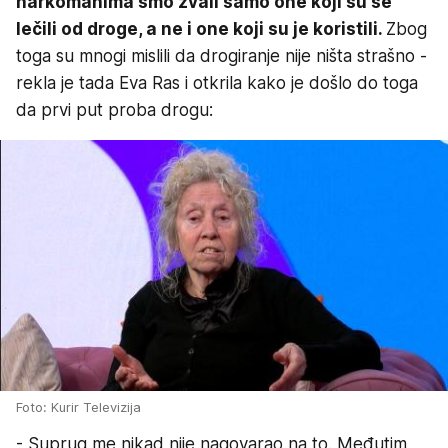
narkomanima smo zvali samo one koji su se
lečili od droge, a ne i one koji su je koristili.
Zbog
toga su mnogi mislili da drogiranje nije ništa strašno -
rekla je tada Eva Ras i otkrila kako je došlo do toga
da prvi put proba drogu:
Foto: Kurir Televizija
- Suprug me nikad nije nagovarao na to. Međutim,