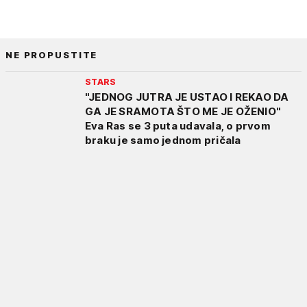
NE PROPUSTITE
STARS
"JEDNOG JUTRA JE USTAO I REKAO DA
GA JE SRAMOTA ŠTO ME JE OŽENIO"
Eva Ras se 3 puta udavala, o prvom
braku je samo jednom pričala