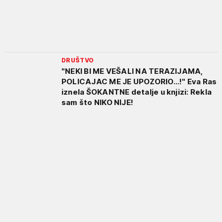
DRUŠTVO
"NEKI BI ME VEŠALI NA TERAZIJAMA,
POLICAJAC ME JE UPOZORIO...!" Eva Ras
iznela ŠOKANTNE detalje u knjizi: Rekla
sam što NIKO NIJE!