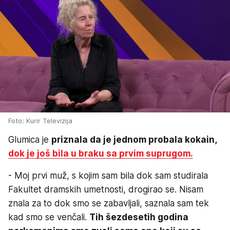
Foto: Kurir Televizija
Glumica je
priznala da je jednom probala kokain,
dok je još bila u braku sa prvim suprugom.
- Moj prvi muž, s kojim sam bila dok sam studirala
Fakultet dramskih umetnosti, drogirao se. Nisam
znala za to dok smo se zabavljali, saznala sam tek
kad smo se venčali.
Tih šezdesetih godina