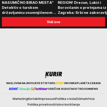
NASUMIČNO BIRAO MESTA"
REGION! Drecun, Lukić i
Detektiv o turskom
Borovčanin o pretnjama iz
državljaninu osumnjičenom za
Zagreba: Srbi ne zaboravlj
ubistvo Ruskinje (28): "Mogao
progon
Vidi sve
je da se predstavi kao
umetnik"
Kurir
NASLOVNA
NAJNOVIJE
VESTI
STARS
HRONIKA
PLANETA
ZABAVA
ODRŽIVA BUDUĆNOST
REGION
NEWS
Marketing
Kontakt
Impressum
Politika o kolačićima
Arhiva
Politika privatnosti
Uslovi korišćenja