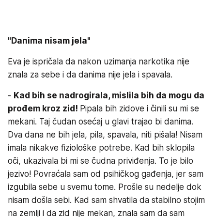
"Danima nisam jela"
Eva je ispričala da nakon uzimanja narkotika nije
znala za sebe i da danima nije jela i spavala.
-
Kad bih se nadrogirala, mislila bih da mogu da
prođem kroz zid!
Pipala bih zidove i činili su mi se
mekani. Taj čudan osećaj u glavi trajao bi danima.
Dva dana ne bih jela, pila, spavala, niti pišala! Nisam
imala nikakve fiziološke potrebe. Kad bih sklopila
oči, ukazivala bi mi se čudna priviđenja. To je bilo
jezivo! Povraćala sam od psihičkog gađenja, jer sam
izgubila sebe u svemu tome. Prošle su nedelje dok
nisam došla sebi. Kad sam shvatila da stabilno stojim
na zemlji i da zid nije mekan, znala sam da sam