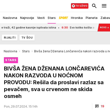
TV UŽIVO
Naslovna
Najnovije
Vesti
Stars
Hronika
Planeta
Zaba
odine kasnije isplivala istina
6:30
Evo koliko košta ar placa na planini Goč: Nal
NOVO
→
RIJALITI
TV ŠOU
Naslovna
Stars
Bivša žena Dženana Lončarevića nakon razvoda u 
STARS
BIVŠA ŽENA DŽENANA LONČAREVIĆA
NAKON RAZVODA U NOĆNOM
PROVODU: Rešila da proslavi razlaz sa
pevačem, sva u crvenom ne skida
osmeh
19
Pon, 29.07.2024. 15:14h