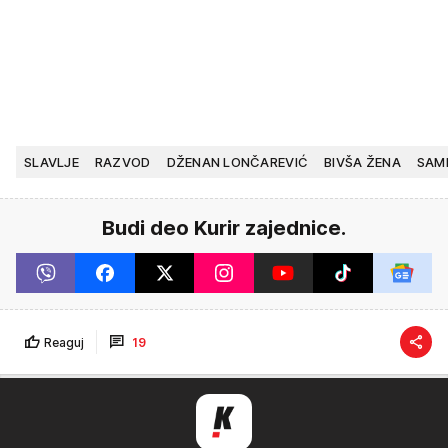
SLAVLJE
RAZVOD
DŽENAN LONČAREVIĆ
BIVŠA ŽENA
SAM
Budi deo Kurir zajednice.
Reaguj
19