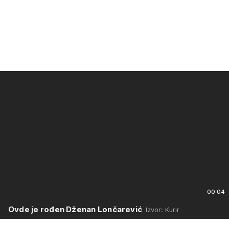
00:04
Ovde je rođen Dženan Lončarević
Izvor: Kurir