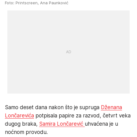
Foto: Printscreen, Ana Paunković
Samo deset dana nakon što je supruga
Dženana
Lončarevića
potpisala papire za razvod, četvrt veka
dugog braka,
Samira Lončarević
uhvaćena je u
noćnom provodu.