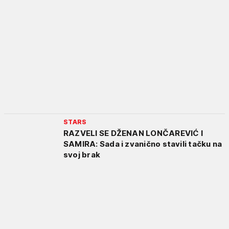
STARS
RAZVELI SE DŽENAN LONČAREVIĆ I
SAMIRA: Sada i zvanično stavili tačku na
svoj brak