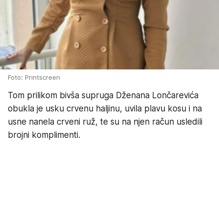
Foto: Printscreen
Tom prilikom bivša supruga Dženana Lončarevića
obukla je usku crvenu haljinu, uvila plavu kosu i na
usne nanela crveni ruž, te su na njen račun usledili
brojni komplimenti.