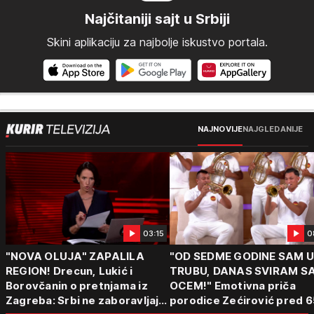
Najčitaniji sajt u Srbiji
Skini aplikaciju za najbolje iskustvo portala.
NAJNOVIJE
NAJGLEDANIJE
03:15
0
"NOVA OLUJA" ZAPALILA
"OD SEDME GODINE SAM 
REGION! Drecun, Lukić i
TRUBU, DANAS SVIRAM S
Borovčanin o pretnjama iz
OCEM!" Emotivna priča
Zagreba: Srbi ne zaboravljaju
porodice Zećirović pred 6