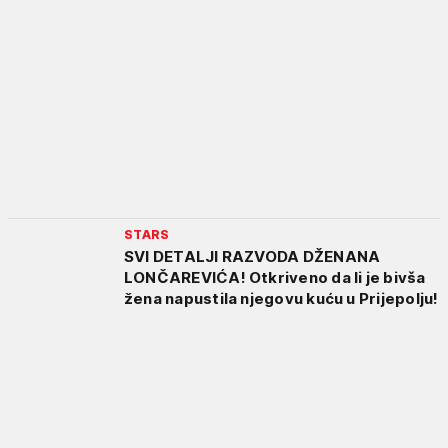
STARS
SVI DETALJI RAZVODA DŽENANA
LONČAREVIĆA! Otkriveno da li je bivša
žena napustila njegovu kuću u Prijepolju!