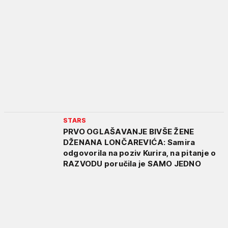
STARS
PRVO OGLAŠAVANJE BIVŠE ŽENE
DŽENANA LONČAREVIĆA: Samira
odgovorila na poziv Kurira, na pitanje o
RAZVODU poručila je SAMO JEDNO