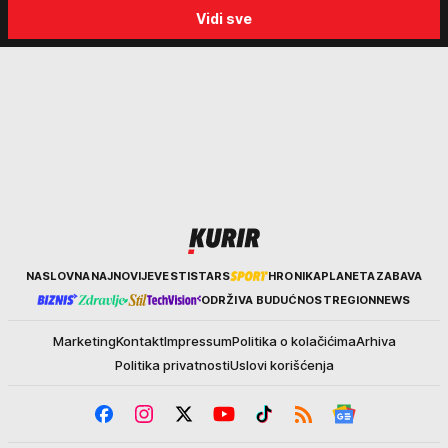
progon
Sabor trubača u Guči
Vidi sve
Kurir
NASLOVNA
NAJNOVIJE
VESTI
STARS
HRONIKA
PLANETA
ZABAVA
ODRŽIVA BUDUĆNOST
REGION
NEWS
Marketing
Kontakt
Impressum
Politika o kolačićima
Arhiva
Politika privatnosti
Uslovi korišćenja