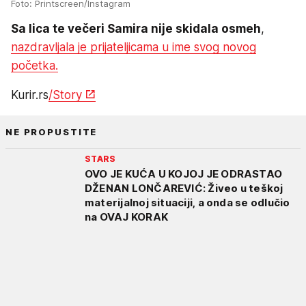
Foto: Printscreen/Instagram
Sa lica te večeri Samira nije skidala osmeh
,
nazdravljala je prijateljicama u ime svog novog
početka.
Kurir.rs
/Story
NE PROPUSTITE
STARS
OVO JE KUĆA U KOJOJ JE ODRASTAO
DŽENAN LONČAREVIĆ: Živeo u teškoj
materijalnoj situaciji, a onda se odlučio
na OVAJ KORAK