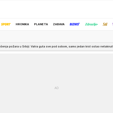
HRONIKA
PLANETA
ZABAVA
IZBOR UREDNIKA
ra guta sve pod sobom, samo jedan krst ostao netaknut! Angažovani i helikopter