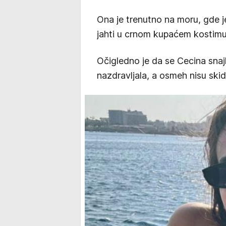
Ona je trenutno na moru, gde je 
jahti u crnom kupaćem kostimu
Očigledno je da se Cecina snaj
nazdravljala, a osmeh nisu skida