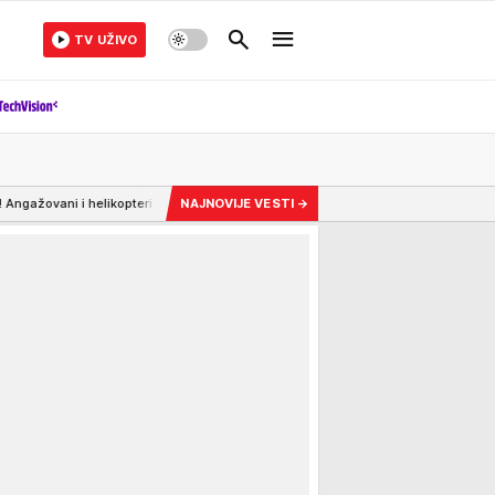
TV UŽIVO
i MUP VIDEO
13:37
"ZAŠTO BERLIN NIJE TRAŽIO KONSENZUS I ZA IMENOVANJE Š
NAJNOVIJE VESTI
→