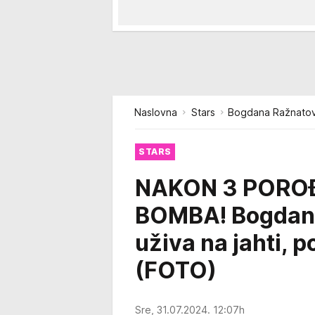
Naslovna
Stars
Bogdana Ražnatović
STARS
NAKON 3 PORO
BOMBA! Bogdana 
uživa na jahti, 
(FOTO)
Sre, 31.07.2024. 12:07h