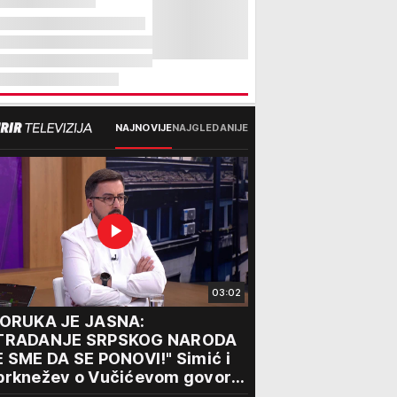
NAJNOVIJE
NAJGLEDANIJE
03:02
PORUKA JE JASNA:
TRADANJE SRPSKOG NARODA
 SME DA SE PONOVI!" Simić i
brknežev o Vučićevom govoru
porukama jedinstva: "Od