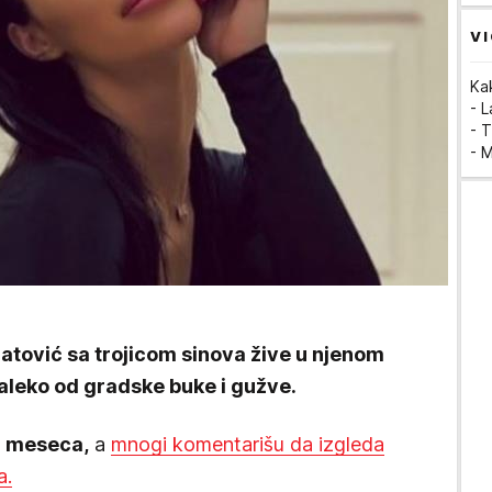
VI
Ka
- 
- T
- 
atović sa trojicom sinova žive u njenom
aleko od gradske buke i gužve.
a meseca,
a
mnogi komentarišu da izgleda
a.