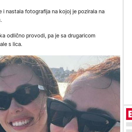
i nastala fotografija na kojoj je pozirala na
.
ka odlično provodi, pa je sa drugaricom
le s lica.