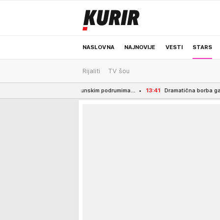
NASLOVNA
NAJNOVIJE
VESTI
STARS
Rijaliti
TV šou
ODRŽIVA BUDUĆNOST
REGION
NEWS
 zemunskim podrumima...
13:41
Dramatična borba gašenja požara u Srbiji: Vat