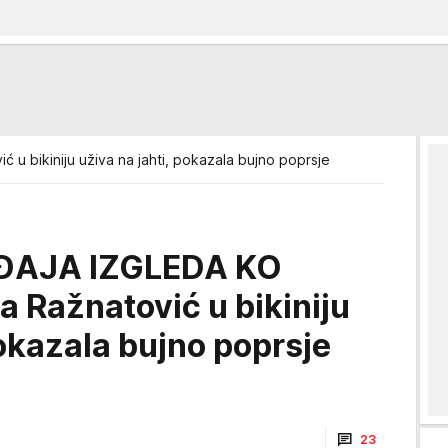
 u bikiniju uživa na jahti, pokazala bujno poprsje
ĐAJA IZGLEDA KO
Ražnatović u bikiniju
pokazala bujno poprsje
23