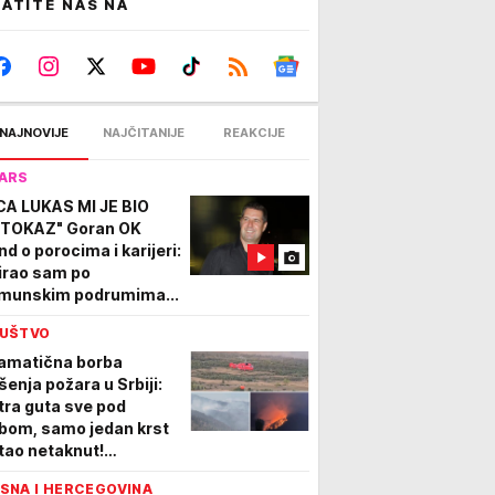
ATITE NAS NA
NAJNOVIJE
NAJČITANIJE
REAKCIJE
ARS
CA LUKAS MI JE BIO
TOKAZ" Goran OK
nd o porocima i karijeri:
irao sam po
munskim podrumima...
UŠTVO
amatična borba
šenja požara u Srbiji:
tra guta sve pod
bom, samo jedan krst
tao netaknut!
gažovani i helikopteri
SNA I HERCEGOVINA
P VIDEO