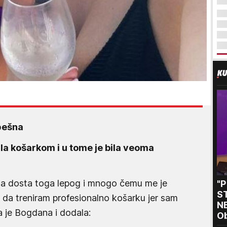
spešna
la košarkom i u tome je bila veoma
ela dosta toga lepog i mnogo čemu me je
"
S
 da treniram profesionalno košarku jer sam
NE
a je Bogdana i dodala:
O
i 