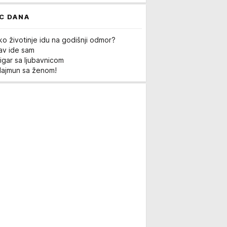
C DANA
ko životinje idu na godišnji odmor?
Lav ide sam
igar sa ljubavnicom
Majmun sa ženom!