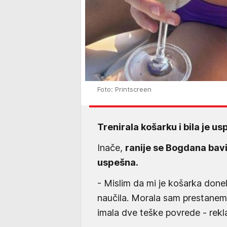
Foto: Printscreen
Trenirala košarku i bila je u
Inače,
ranije se Bogdana bavi
uspešna.
- Mislim da mi je košarka don
naučila. Morala sam prestanem
imala dve teške povrede - rekl