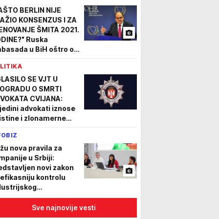
AŠTO BERLIN NIJE
AŽIO KONSENZUS I ZA
ENOVANJE ŠMITA 2021.
DINE?" Ruska
basada u BiH oštro o
javi nemačkog
LITIKA
basadora, sporan i
av o gasovodu
LASILO SE VJT U
OGRADU O SMRTI
VOKATA CVIJANA:
jedini advokati iznose
istine i zlonamerne
sinuacije, uzrok smrti
FOBIZ
adimira Cvijana je
vrđen
ižu nova pravila za
mpanije u Srbiji:
edstavljen novi zakon
 efikasniju kontrolu
dustrijskog
gađivanja
Sve najnovije vesti