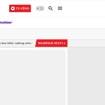
TV UŽIVO
 vremena!
16:00
Mesec nam više nije isti! Deo rakete Ilona Maska zabio se i 
NAJNOVIJE VESTI
→