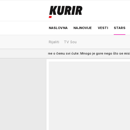
NASLOVNA
NAJNOVIJE
VESTI
STARS
Rijaliti
TV šou
ODRŽIVA BUDUĆNOST
REGION
NEWS
orila o onome o čemu svi ćute: Mnogo je gore nego što se misli
16:00
Zarada