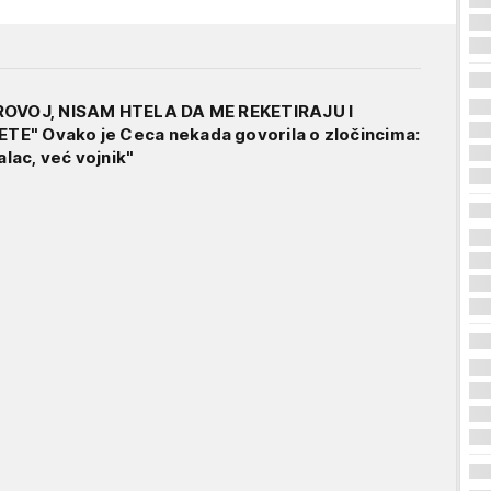
ROVOJ, NISAM HTELA DA ME REKETIRAJU I
E" Ovako je Ceca nekada govorila o zločincima:
alac, već vojnik"