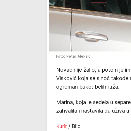
Foto: Petar Aleksić
Novac nije žalio, a potom je 
Visković koja se sinoć takođe 
ogroman buket belih ruža.
Marina, koja je sedela u separ
zahvalila i nastavila da uživa u
Kurir
/ Blic