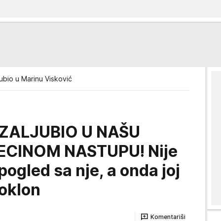
jubio u Marinu Visković
 ZALJUBIO U NAŠU
ECINOM NASTUPU! Nije
ogled sa nje, a onda joj
poklon
Komentariši