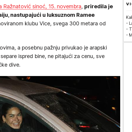
VI
 Ražnatović sinoć, 15. novembra
,
priredila je
iju, nastupajući u luksuznom Ramee
Ka
renoviranom klubu Vice, svega 300 metara od
- 
- T
- 
tovima, a posebnu pažnju privukao je arapski
i separe ispred bine, ne pitajući za cenu, sve
čke dive.