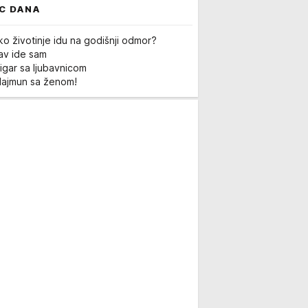
C DANA
ko životinje idu na godišnji odmor?
Lav ide sam
igar sa ljubavnicom
Majmun sa ženom!