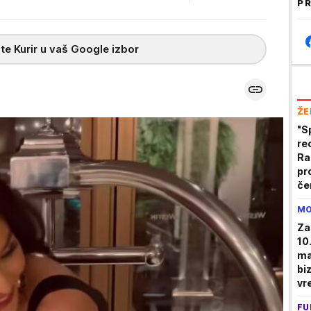
PR
te Kurir u vaš Google izbor
ŽE
"S
re
Ra
pr
če
go
MO
Za
10
ma
bi
vr
FU