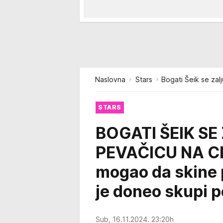
Naslovna
Stars
Bogati Šeik se zal
STARS
BOGATI ŠEIK SE
PEVAČICU NA C
mogao da skine p
je doneo skupi 
Sub, 16.11.2024. 23:20h