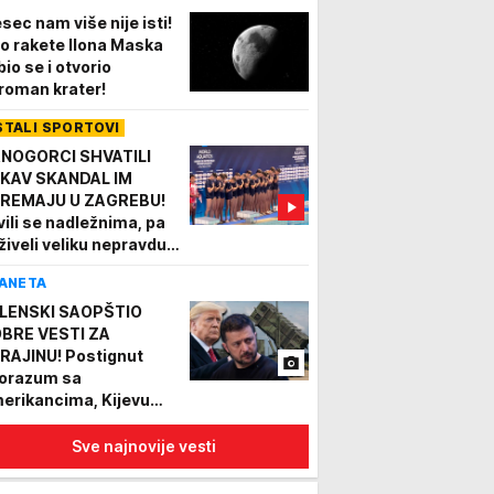
sec nam više nije isti!
o rakete Ilona Maska
bio se i otvorio
roman krater!
STALI SPORTOVI
NOGORCI SHVATILI
KAV SKANDAL IM
REMAJU U ZAGREBU!
vili se nadležnima, pa
živeli veliku nepravdu,
onda šokirali sve!
ANETA
LENSKI SAOPŠTIO
BRE VESTI ZA
RAJINU! Postignut
orazum sa
erikancima, Kijevu
ižu mesečne isporuke
ćnih raketa
Sve najnovije vesti