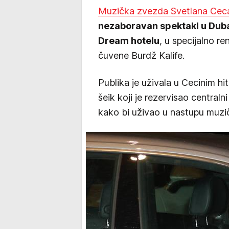
Muzička zvezda Svetlana Ceca
nezaboravan spektakl u Duba
Dream hotelu
, u specijalno 
čuvene Burdž Kalife.
Publika je uživala u Cecinim hi
šeik koji je rezervisao centraln
kako bi uživao u nastupu muzi