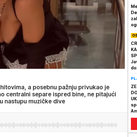
Me
De
za
og
O
CR
KA
SP
Ja
do
a 
PL
ZE
m hitovima, a posebnu pažnju privukao je
DO
ao centralni separe ispred bine, ne pitajući
UK
 u nastupu muzičke dive
sp
Am
st
mo