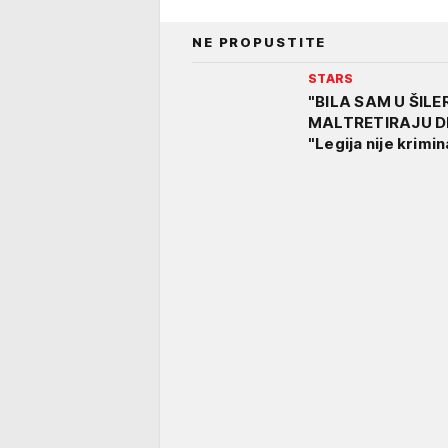
NE PROPUSTITE
STARS
"BILA SAM U ŠILE
MALTRETIRAJU DET
"Legija nije krimin