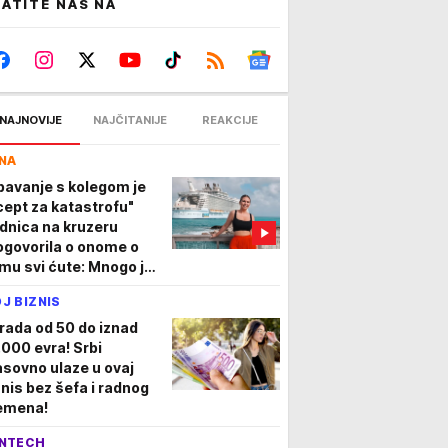
ATITE NAS NA
NAJNOVIJE
NAJČITANIJE
REAKCIJE
NA
pavanje s kolegom je
cept za katastrofu"
dnica na kruzeru
ogovorila o onome o
mu svi ćute: Mnogo je
re nego što se misli
J BIZNIS
rada od 50 do iznad
.000 evra! Srbi
sovno ulaze u ovaj
znis bez šefa i radnog
emena!
NTECH