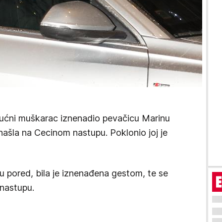
imućni muškarac iznenadio pevačicu Marinu
našla na Cecinom nastupu. Poklonio joj je
eu pored, bila je iznenađena gestom, te se
 nastupu.