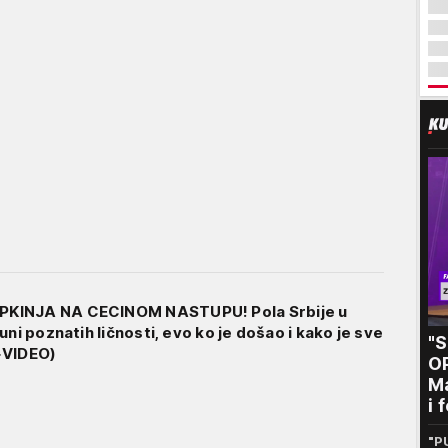
KINJA NA CECINOM NASTUPU! Pola Srbije u
uni poznatih ličnosti, evo ko je došao i kako je sve
"
+VIDEO)
O
Ma
i 
kr
"P
n