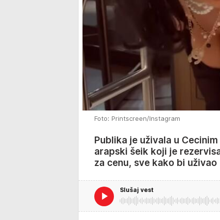
Foto: Printscreen/Instagram
Publika je uživala u Cecini
arapski šeik koji je rezervis
za cenu, sve kako bi uživao
Slušaj vest