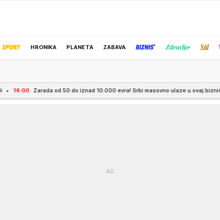
HRONIKA
PLANETA
ZABAVA
IZBOR UREDNIKA
 od 50 do iznad 10.000 evra! Srbi masovno ulaze u ovaj biznis bez šefa i radnog