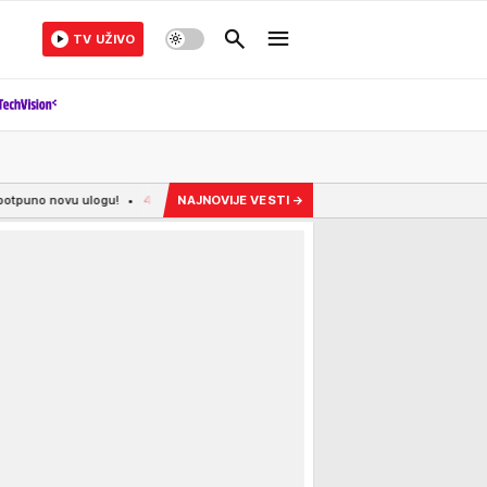
TV UŽIVO
u!
4:05
ZELENAŠENJEM UZELI 400.000 EVRA: Uhapšena dvojica u Ulcinju - jedn
NAJNOVIJE VESTI
→