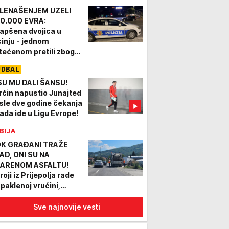
LENAŠENJEM UZELI
0.000 EVRA:
apšena dvojica u
cinju - jednom
tećenom pretili zbog
ga, policija zaplenila
UDBAL
ila i oružje
SU MU DALI ŠANSU!
rčin napustio Junajted
sle dve godine čekanja
sada ide u Ligu Evrope!
BIJA
K GRAĐANI TRAŽE
AD, ONI SU NA
ARENOM ASFALTU!
oji iz Prijepolja rade
 paklenoj vrućini,
ađani zahvalni: "Znam
je to njihov posao, ali
Sve najnovije vesti
ala im"