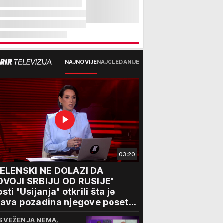
NAJNOVIJE
NAJGLEDANIJE
03:20
ZELENSKI NE DOLAZI DA
DVOJI SRBIJU OD RUSIJE"
sti "Usijanja" otkrili šta je
ava pozadina njegove posete
eogradu
SVEŽENJA NEMA,