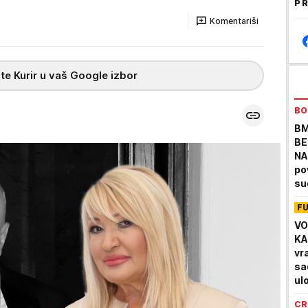
PR
Komentariši
te Kurir u vaš Google izbor
BO
BM
BE
NA
po
su
F
VO
KA
vr
sa
ul
CR