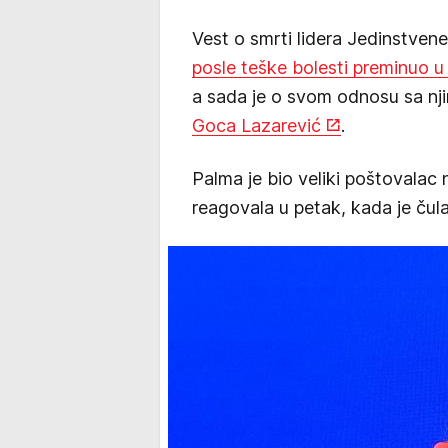
Vest o smrti lidera Jedinstvene
posle teške bolesti preminuo u 
a sada je o svom odnosu sa nj
Goca Lazarević
.
Palma je bio veliki poštovalac n
reagovala u petak, kada je čul