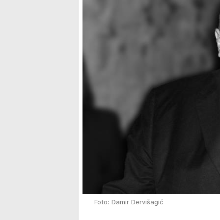
Foto: Damir Dervišagić