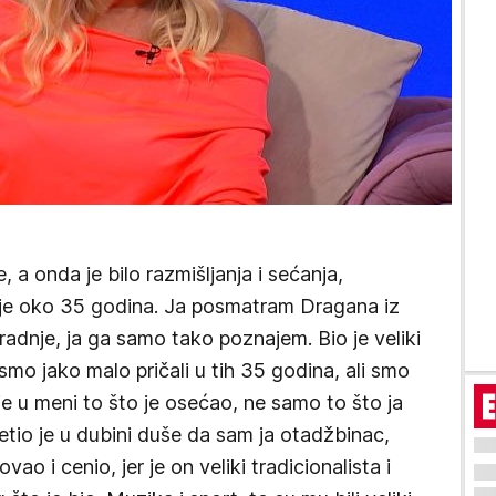
, a onda je bilo razmišljanja i sećanja,
raje oko 35 godina. Ja posmatram Dragana iz
adnje, ja ga samo tako poznajem. Bio je veliki
 smo jako malo pričali u tih 35 godina, ali smo
je u meni to što je osećao, ne samo to što ja
io je u dubini duše da sam ja otadžbinac,
o i cenio, jer je on veliki tradicionalista i