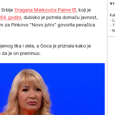
VI
 Srbije
Dragana Markovića Palme
, koji je
Ka
64. godini
, duboko je potrela domaću javnost,
- 
im za Pinkovo "Novo jutro" govorila pevačica
- T
- 
jenog lika i dela, a Goca je priznala kako je
a da je on preminuo.