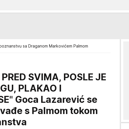
 poznanstvu sa Draganom Markovićem Palmom
 PRED SVIMA, POSLE JE
GU, PLAKAO I
E" Goca Lazarević se
e svađe s Palmom tokom
anstva