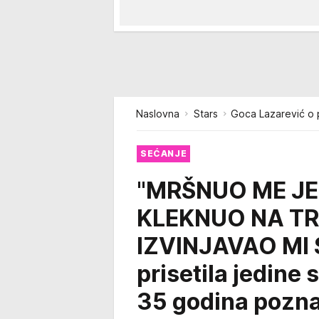
Naslovna
Stars
Goca Lazarević o
SEĆANJE
"MRŠNUO ME JE
KLEKNUO NA TR
IZVINJAVAO MI S
prisetila jedin
35 godina pozn