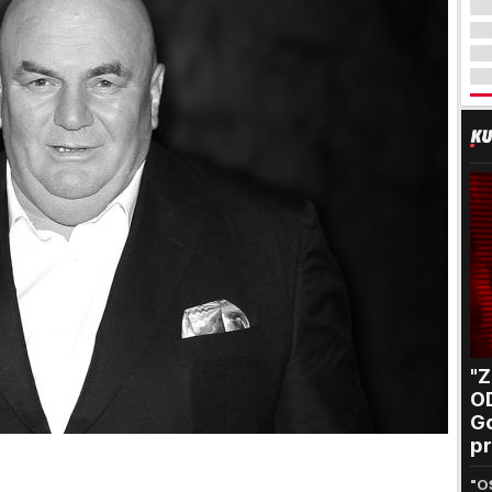
"
O
Go
pr
B
"O