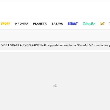
HRONIKA
PLANETA
ZABAVA
IZBOR UREDNIKA
OG KAPITENA! Legenda se vratila na "Karađorđe" - sada ima potpuno novu ulog