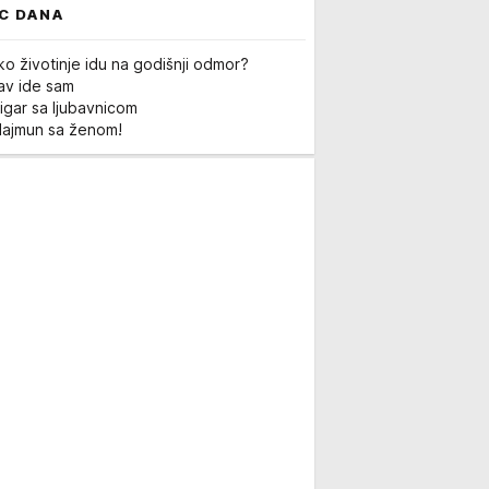
C DANA
ko životinje idu na godišnji odmor?
Lav ide sam
igar sa ljubavnicom
Majmun sa ženom!