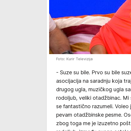
Foto: Kurir Televizija
- Suze su bile. Prvo su bile suze
asocijacija na saradnju koja t
drugog ugla, muzičkog ugla sar
rodoljub, veliki otadžbinac. Mi
se fantastično razumeli. Voleo 
pevam otadžbinske pesme. Oset
zbog toga me je izuzetno poštova