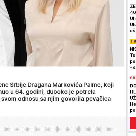
ZE
40
Uh
Ul
oš
du
F
voz
NI
Tu
po
- 
SR
vene Srbije Dragana Markovića Palme, koji
DO
nuo u 64. godini, duboko je potrela
HL
o svom odnosu sa njim govorila pevačica
UŽ
Her
po
gr
da 
hv