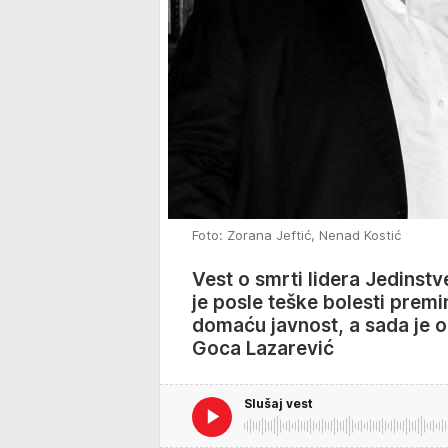
Foto: Zorana Jeftić, Nenad Kostić
Vest o smrti lidera Jedinst
je posle teške bolesti premi
domaću javnost, a sada je 
Goca Lazarević
Slušaj vest