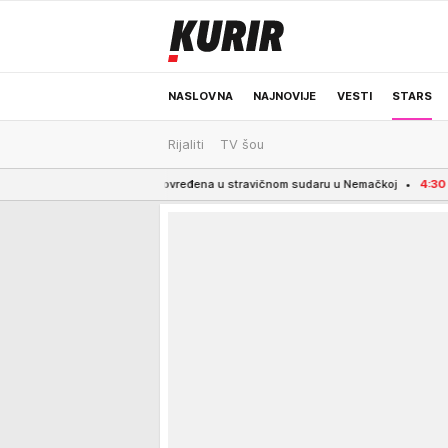
NASLOVNA
NAJNOVIJE
VESTI
STARS
Rijaliti
TV šou
ODRŽIVA BUDUĆNOST
REGION
NEWS
Bosanka povređena u stravičnom sudaru u Nemačkoj
4:30
VOŠA VRATILA SV