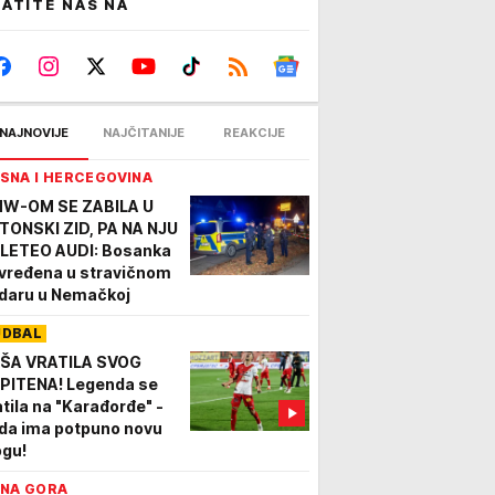
ATITE NAS NA
NAJNOVIJE
NAJČITANIJE
REAKCIJE
SNA I HERCEGOVINA
W-OM SE ZABILA U
TONSKI ZID, PA NA NJU
LETEO AUDI: Bosanka
vređena u stravičnom
daru u Nemačkoj
UDBAL
ŠA VRATILA SVOG
PITENA! Legenda se
atila na "Karađorđe" -
da ima potpuno novu
ogu!
NA GORA