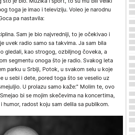
to je bio. Muzika i sport, to su mu bili veliki
og toga je imao i televiziju. Voleo je narodnu
Goca pa nastavila:
iplina. Sam je bio najvredniji, to je očekivao i
 je uvek radio samo sa takvima. Ja sam bila
no gledali, kao strogog, ozbiljnog čoveka, a
kom segmentu onoga što je radio. Svakog leta
m parku u Srbiji, Potok, u svakom selu u koje
 u sebi i dete, pored toga što se veselio uz
mejuljio. U prolazu samo kaže:" Molim te, ovo
 Smejao bi se mojim skečevima na koncertima,
i humor, radost koju sam delila sa publikom.