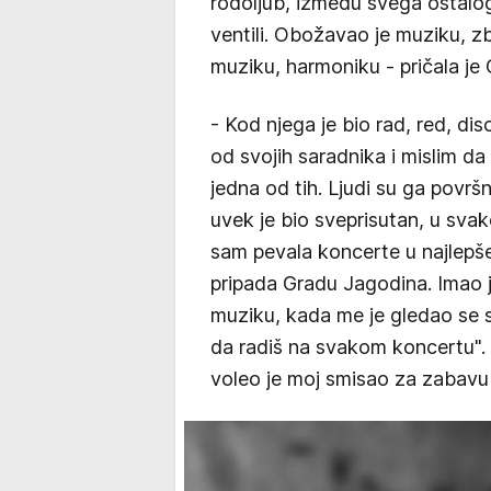
rodoljub, između svega ostalog š
ventili. Obožavao je muziku, zb
muziku, harmoniku - pričala je 
- Kod njega je bio rad, red, disc
od svojih saradnika i mislim da
jedna od tih. Ljudi su ga površ
uvek je bio sveprisutan, u sva
sam pevala koncerte u najlepše
pripada Gradu Jagodina. Imao je
muziku, kada me je gledao se s
da radiš na svakom koncertu".
voleo je moj smisao za zabavu 