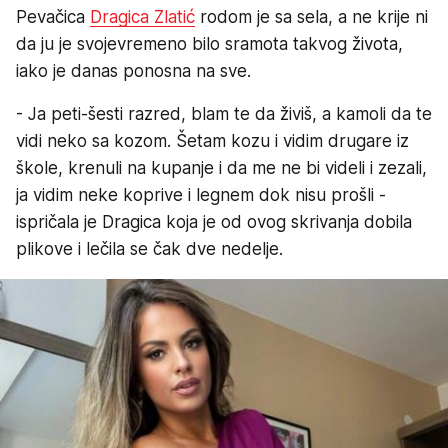
Pevačica
Dragica Zlatić
rodom je sa sela, a ne krije ni
da ju je svojevremeno bilo sramota takvog života,
iako je danas ponosna na sve.
- Ja peti-šesti razred, blam te da živiš, a kamoli da te
vidi neko sa kozom. Šetam kozu i vidim drugare iz
škole, krenuli na kupanje i da me ne bi videli i zezali,
ja vidim neke koprive i legnem dok nisu prošli -
ispričala je Dragica koja je od ovog skrivanja dobila
plikove i lečila se čak dve nedelje.