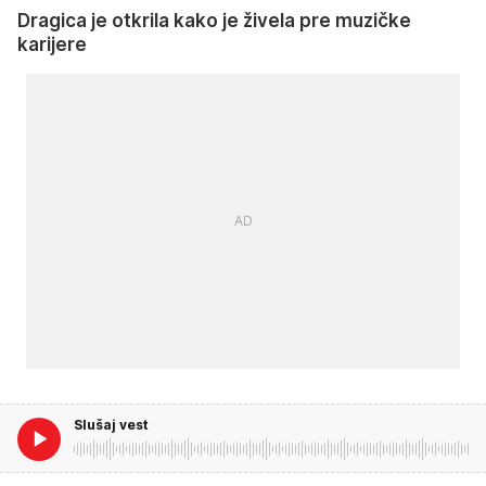
Dragica je otkrila kako je živela pre muzičke
karijere
Slušaj vest