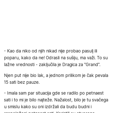
- Kao da niko od njih nikad nije probao pasulj ili
poparu, kako da ne! Odrasli na sušiju, ma važi. To su
lažne vrednosti - zaključila je Dragica za "Grand".
Njen put nije bio lak, a jednom prilikom je čak pevala
15 sati bez pauze.
- Imala sam par situacija gde se radilo po petnaest
sati i to mi je bilo najteže. Nažalost, bilo je tu svačega
u smislu kako su oni izdržali da budu budni i