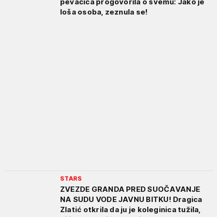
pevačica progovorila o svemu: Jako je
loša osoba, zeznula se!
STARS
ZVEZDE GRANDA PRED SUOČAVANJE
NA SUDU VODE JAVNU BITKU! Dragica
Zlatić otkrila da ju je koleginica tužila,