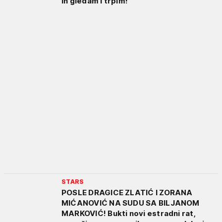
ih gledam i trpim!
STARS
POSLE DRAGICE ZLATIĆ I ZORANA
MIĆANOVIĆ NA SUDU SA BILJANOM
MARKOVIĆ! Bukti novi estradni rat,