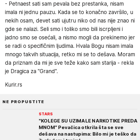
- Petnaest sati sam pevala bez prestanka, nisam
imala ni jednu pauzu. Kada se to konačno završilo, u
nekih osam, devet sati ujutru niko od nas nije znao ni
gde se nalazi. Seli smo i toliko smo bili iscrpljeni i
jadno smo se osećali, a nismo mogli da prekinemo jer
se radi o specifičnim ljudima. Hvala Bogu nisam imala
mnogo takvih situacija, retko mi se to dešava. Moram
da priznam da mi je sve teže kako sam starija - rekla
je Dragica za "Grand".
Kurir.rs
NE PROPUSTITE
STARS
"KOLEGE SU UZIMALE NARKOTIKE PREDA
MNOM" Pevačica otkrila šta se sve
dešava na nastupima: Bilo mi je teško da