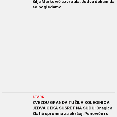
Bilja Marković uzvratila: Jedva čekam da
se pogledamo
STARS
ZVEZDU GRANDA TUŽILA KOLEGINICA,
JEDVA ČEKA SUSRET NA SUDU: Dragica
Zlatić spremna za okršaj: Ponoviću i u