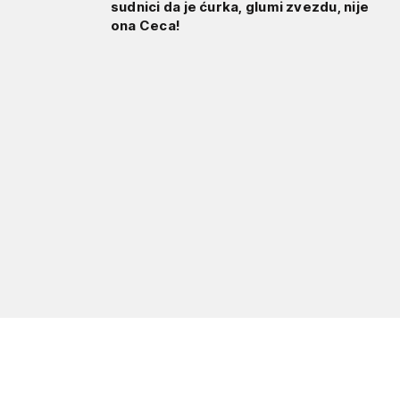
sudnici da je ćurka, glumi zvezdu, nije
ona Ceca!