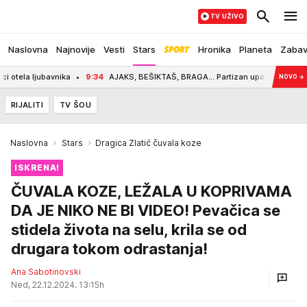
TV UŽIVO
Naslovna
Najnovije
Vesti
Stars
Hronika
Planeta
Zaba
ljubavnika
9:34
AJAKS, BEŠIKTAŠ, BRAGA... Partizan upao u odabrano društvo
NOVO
→
RIJALITI
TV ŠOU
Naslovna
Stars
Dragica Zlatić čuvala koze
ISKRENA!
ČUVALA KOZE, LEŽALA U KOPRIVAMA
DA JE NIKO NE BI VIDEO! Pevačica se
stidela života na selu, krila se od
drugara tokom odrastanja!
Ana Sabotinovski
Ned, 22.12.2024. 13:15h