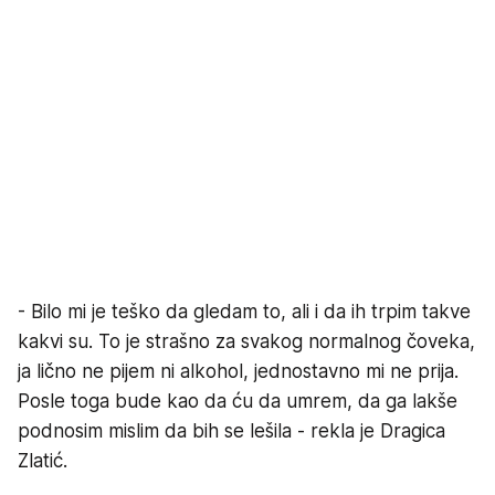
- Bilo mi je teško da gledam to, ali i da ih trpim takve
kakvi su. To je strašno za svakog normalnog čoveka,
ja lično ne pijem ni alkohol, jednostavno mi ne prija.
Posle toga bude kao da ću da umrem, da ga lakše
podnosim mislim da bih se lešila - rekla je Dragica
Zlatić.