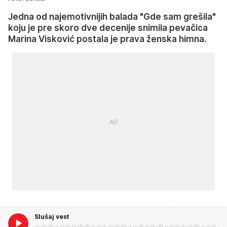
Jedna od najemotivnijih balada "Gde sam grešila"
koju je pre skoro dve decenije snimila pevačica
Marina Visković postala je prava ženska himna.
Slušaj vest