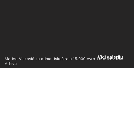
Vidi galeriju
Marina Visković za odmor iskeširala 15.000 evra
Foto: Privatna
Arhiva