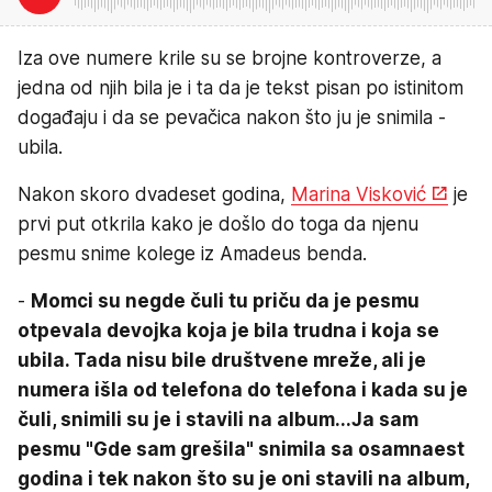
Iza ove numere krile su se brojne kontroverze, a
jedna od njih bila je i ta da je tekst pisan po istinitom
događaju i da se pevačica nakon što ju je snimila -
ubila.
Nakon skoro dvadeset godina,
Marina Visković
je
prvi put otkrila kako je došlo do toga da njenu
pesmu snime kolege iz Amadeus benda.
-
Momci su negde čuli tu priču da je pesmu
otpevala devojka koja je bila trudna i koja se
ubila. Tada nisu bile društvene mreže, ali je
numera išla od telefona do telefona i kada su je
čuli, snimili su je i stavili na album...Ja sam
pesmu "Gde sam grešila" snimila sa osamnaest
godina i tek nakon što su je oni stavili na album,