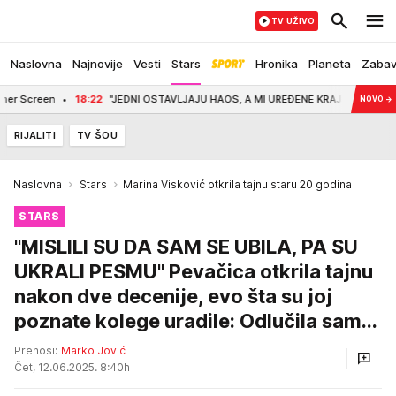
TV UŽIVO
Naslovna
Najnovije
Vesti
Stars
Hronika
Planeta
Zaba
Screen
18:22
"JEDNI OSTAVLJAJU HAOS, A MI UREĐENE KRAJEVE" SNS aktivisti za
NOVO
→
RIJALITI
TV ŠOU
Naslovna
Stars
Marina Visković otkrila tajnu staru 20 godina
STARS
"MISLILI SU DA SAM SE UBILA, PA SU
UKRALI PESMU" Pevačica otkrila tajnu
nakon dve decenije, evo šta su joj
poznate kolege uradile: Odlučila sam...
Prenosi:
Marko Jović
Čet, 12.06.2025. 8:40h