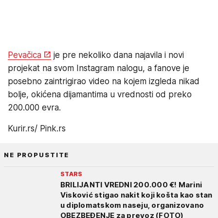
Pevačica
je pre nekoliko dana najavila i novi
projekat na svom Instagram nalogu, a fanove je
posebno zaintrigirao video na kojem izgleda nikad
bolje, okićena dijamantima u vrednosti od preko
200.000 evra.
Kurir.rs/ Pink.rs
NE PROPUSTITE
STARS
BRILIJANTI VREDNI 200.000 €! Marini
Visković stigao nakit koji košta kao stan
u diplomatskom naseju, organizovano
OBEZBEĐENJE za prevoz (FOTO)