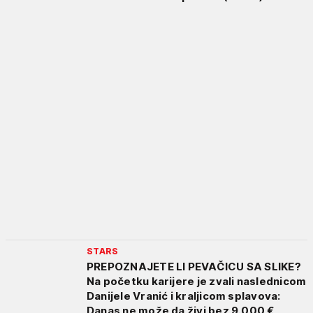
STARS
PREPOZNAJETE LI PEVAČICU SA SLIKE?
Na početku karijere je zvali naslednicom
Danijele Vranić i kraljicom splavova:
Danas ne može da živi bez 9.000 €