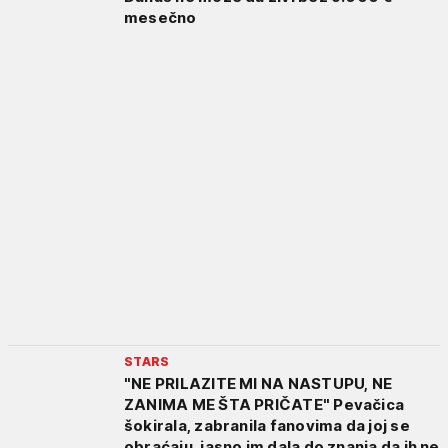
mesečno
STARS
"NE PRILAZITE MI NA NASTUPU, NE
ZANIMA ME ŠTA PRIČATE" Pevačica
šokirala, zabranila fanovima da joj se
obraćaju, jasno im dala do znanja da ih ne