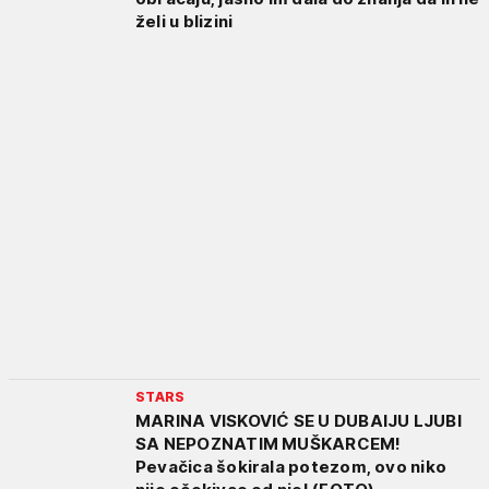
želi u blizini
STARS
MARINA VISKOVIĆ SE U DUBAIJU LJUBI
SA NEPOZNATIM MUŠKARCEM!
Pevačica šokirala potezom, ovo niko