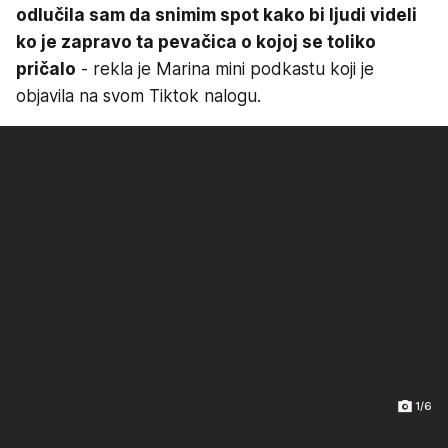
odlučila sam da snimim spot kako bi ljudi videli
ko je zapravo ta pevačica o kojoj se toliko
pričalo
- rekla je Marina mini podkastu koji je
objavila na svom Tiktok nalogu.
1/6