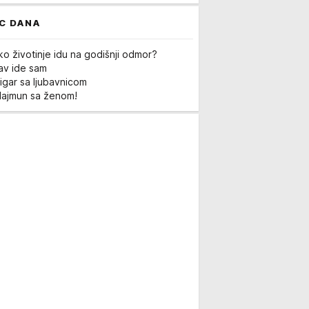
C DANA
ko životinje idu na godišnji odmor?
Lav ide sam
igar sa ljubavnicom
Majmun sa ženom!