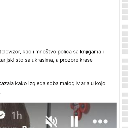
 televizor, kao i mnoštvo polica sa knjigama i
ezarijski sto sa ukrasima, a prozore krase
kazala kako izgleda soba malog Maria u kojoj
.