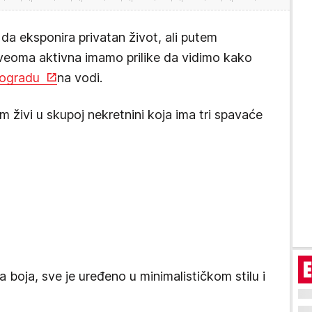
da eksponira privatan život, ali putem
veoma aktivna imamo prilike da vidimo kako
ogradu
na vodi.
 živi u skupoj nekretnini koja ima tri spavaće
 boja, sve je uređeno u minimalističkom stilu i