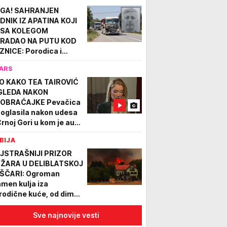
GA! SAHRANJEN
DNIK IZ APATINA KOJI
 SA KOLEGOM
RADAO NA PUTU KOD
ZNICE: Porodica i
jatelji oprostili se od
ARS
edraga (62)
O KAKO TEA TAIROVIĆ
GLEDA NAKON
OBRAĆAJKE Pevačica
 oglasila nakon udesa
Crnoj Gori u kom je auto
išten (FOTO)
BIJA
JSTRAŠNIJI PRIZOR
ŽARA U DELIBLATSKOJ
ŠČARI: Ogroman
amen kulja iza
rodične kuće, od dima
 prst pred okom ne vidi!
o stanovništva
Sve najnovije vesti
akuisan VIDEO