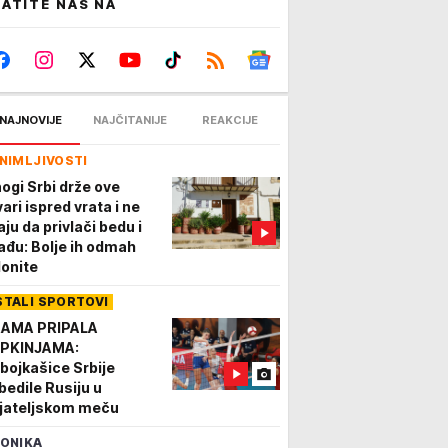
ATITE NAS NA
NAJNOVIJE
NAJČITANIJE
REAKCIJE
NIMLJIVOSTI
ogi Srbi drže ove
ari ispred vrata i ne
aju da privlači bedu i
ađu: Bolje ih odmah
lonite
STALI SPORTOVI
AMA PRIPALA
PKINJAMA:
bojkašice Srbije
bedile Rusiju u
ijateljskom meču
ONIKA