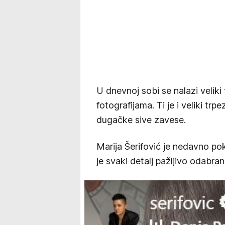
U dnevnoj sobi se nalazi veliki
fotografijama. Ti je i veliki trp
dugačke sive zavese.
Marija Šerifović je nedavno po
je svaki detalj pažljivo odabran