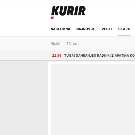
NASLOVNA
NAJNOVIJE
VESTI
STARS
Rijaliti
TV šou
ODRŽIVA BUDUĆNOST
REGION
NEWS
u
22:36
TUGA! SAHRANJEN RADNIK IZ APATINA KOJI JE SA KOLEGOM STRADAO NA