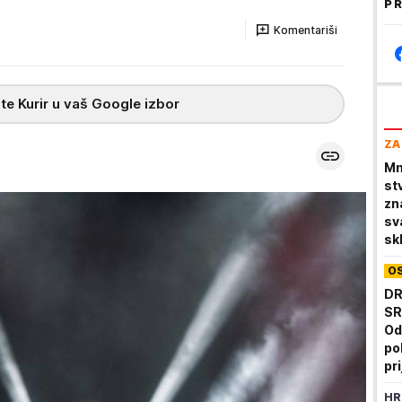
PR
Komentariši
te Kurir u vaš Google izbor
ZA
Mn
stv
zn
sv
sk
O
DR
SR
Od
po
pr
HR