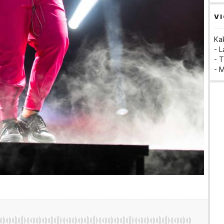
VI
Ka
- 
- T
- 