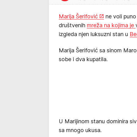
Marija Šerifović
ne voli puno 
društvenih
mreža na kojima je
izgleda njen luksuzni stan u
Be
Marija Šerifović sa sinom Marom
sobe i dva kupatila.
U Marijinom stanu dominira siva
sa mnogo ukusa.