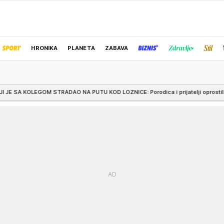
HRONIKA
PLANETA
ZABAVA
IZBOR UREDNIKA
 PUTU KOD LOZNICE: Porodica i prijatelji oprostili se od Predraga (62)
2