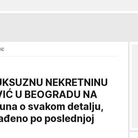
ić
UKSUZNU NEKRETNINU
VIĆ U BEOGRADU NA
una o svakom detalju,
rađeno po poslednjoj