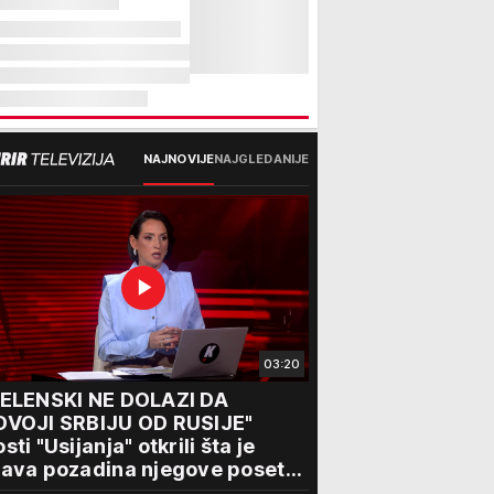
NAJNOVIJE
NAJGLEDANIJE
03:20
ZELENSKI NE DOLAZI DA
DVOJI SRBIJU OD RUSIJE"
sti "Usijanja" otkrili šta je
ava pozadina njegove posete
eogradu