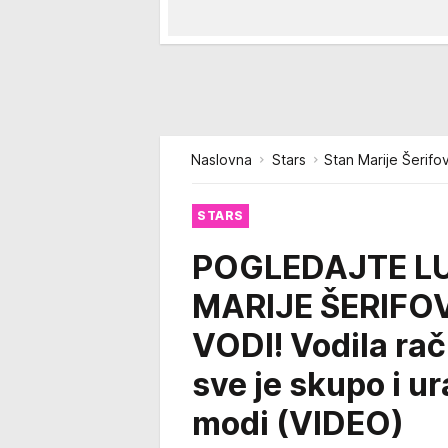
Naslovna
Stars
Stan Marije Šerifov
STARS
POGLEDAJTE L
MARIJE ŠERIFO
VODI! Vodila rač
sve je skupo i u
modi (VIDEO)