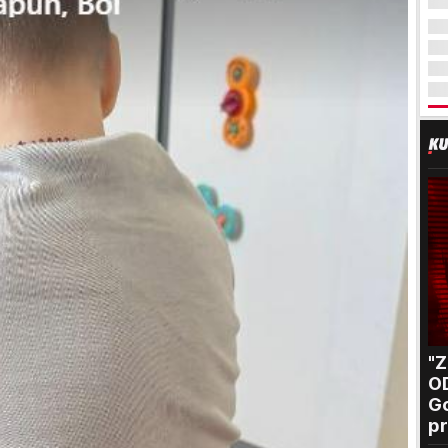
"
O
Go
pr
B