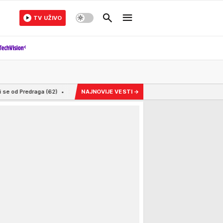
TV UŽIVO
2:25
EVO KAKO TEA TAIROVIĆ IZGLEDA NAKON SAOBRAĆAJKE Pevačica se oglasila
NAJNOVIJE VESTI
→