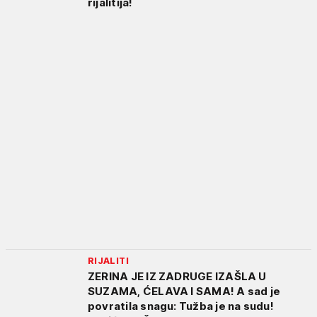
rijalitija!
RIJALITI
ZERINA JE IZ ZADRUGE IZAŠLA U
SUZAMA, ĆELAVA I SAMA! A sad je
povratila snagu: Tužba je na sudu!