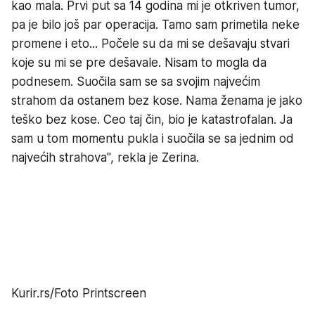
kao mala. Prvi put sa 14 godina mi je otkriven tumor,
pa je bilo još par operacija. Tamo sam primetila neke
promene i eto... Počele su da mi se dešavaju stvari
koje su mi se pre dešavale. Nisam to mogla da
podnesem. Suočila sam se sa svojim najvećim
strahom da ostanem bez kose. Nama ženama je jako
teško bez kose. Ceo taj čin, bio je katastrofalan. Ja
sam u tom momentu pukla i suočila se sa jednim od
najvećih strahova", rekla je Zerina.
Kurir.rs/Foto Printscreen