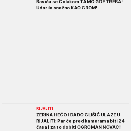
Baviću se Čolakom TAMO GDE TREBA!
Udarila snažno KAO GROM!
RIJALITI
ZERINA HEĆO I DADO GLIŠIĆ ULAZE U
RIJALITI: Par će pred kamerama biti 24
časa i za to dobiti OGROMAN NOVAC!