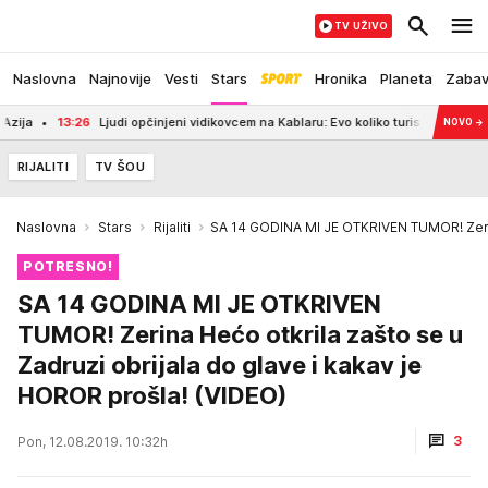
TV UŽIVO
Naslovna
Najnovije
Vesti
Stars
Hronika
Planeta
Zaba
13:26
Ljudi opčinjeni vidikovcem na Kablaru: Evo koliko turista ga je već poseti
NOVO
→
RIJALITI
TV ŠOU
Naslovna
Stars
Rijaliti
SA 14 GODINA MI JE OTKRIVEN TUMOR! Zerina
POTRESNO!
SA 14 GODINA MI JE OTKRIVEN
TUMOR! Zerina Hećo otkrila zašto se u
Zadruzi obrijala do glave i kakav je
HOROR prošla! (VIDEO)
3
Pon, 12.08.2019. 10:32h