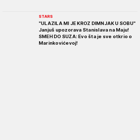
STARS
"ULAZILA MI JE KROZ DIMNJAK U SOBU"
Janjuš upozorava Stanislava na Maju!
SMEH DO SUZA: Evo šta je sve otkrio o
Marinkovićevoj!