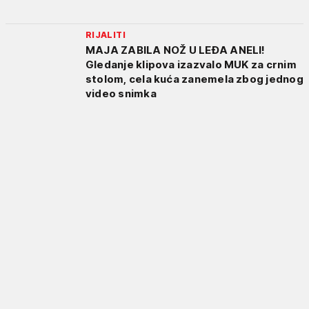
RIJALITI
MAJA ZABILA NOŽ U LEĐA ANELI!
Gledanje klipova izazvalo MUK za crnim
stolom, cela kuća zanemela zbog jednog
video snimka