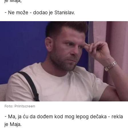
je Maja,
- Ne može - dodao je Stanislav.
Foto: Printscreen
- Ma, ja ću da dođem kod mog lepog dečaka - rekla
je Maja.