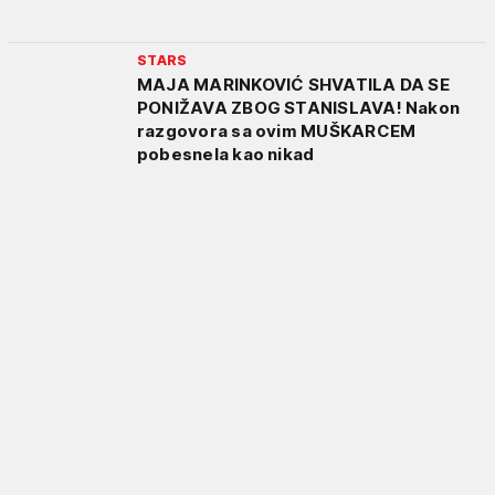
STARS
MAJA MARINKOVIĆ SHVATILA DA SE
PONIŽAVA ZBOG STANISLAVA! Nakon
razgovora sa ovim MUŠKARCEM
pobesnela kao nikad