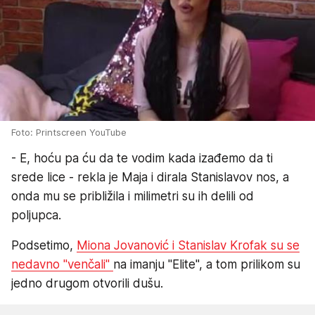
Foto: Printscreen YouTube
- E, hoću pa ću da te vodim kada izađemo da ti
srede lice - rekla je Maja i dirala Stanislavov nos, a
onda mu se približila i milimetri su ih delili od
poljupca.
Podsetimo,
Miona Jovanović i Stanislav Krofak su se
nedavno "venčali"
na imanju "Elite", a tom prilikom su
jedno drugom otvorili dušu.