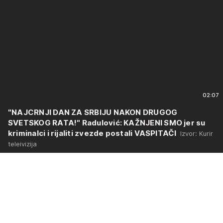
02:07
"NAJCRNJI DAN ZA SRBIJU NAKON DRUGOG
SVETSKOG RATA!" Radulović: KAŽNJENI SMO jer su
kriminalci i rijaliti zvezde postali VASPITAČI
Izvor: Kurir
teleivizija