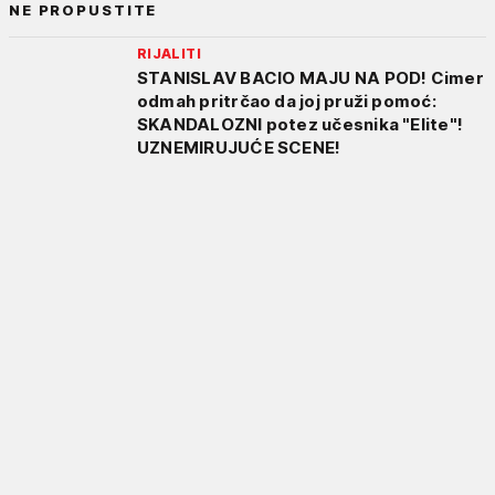
NE PROPUSTITE
RIJALITI
STANISLAV BACIO MAJU NA POD! Cimer
odmah pritrčao da joj pruži pomoć:
SKANDALOZNI potez učesnika "Elite"!
UZNEMIRUJUĆE SCENE!