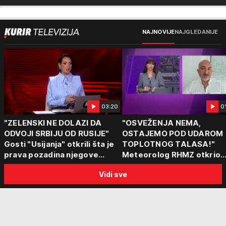
NAJNOVIJE
NAJGLEDANIJE
03:20
0
"ZELENSKI NE DOLAZI DA
"OSVEŽENJA NEMA,
ODVOJI SRBIJU OD RUSIJE"
OSTAJEMO POD UDAROM
Gosti "Usijanja" otkrili šta je
TOPLOTNOG TALASA!"
prava pozadina njegove
Meteorolog RHMZ otkrio
posete Beogradu
kakvo vreme nas čeka do
Vidi sve
kraja avgusta