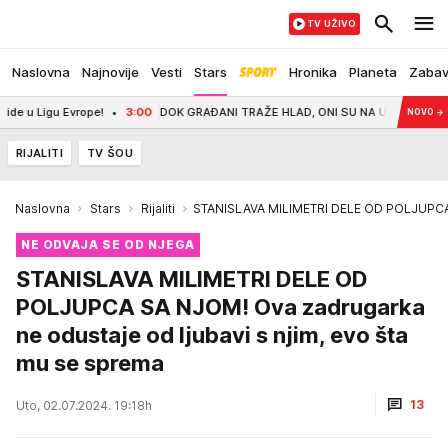
TV UŽIVO
Naslovna
Najnovije
Vesti
Stars
Hronika
Planeta
Zaba
Ligu Evrope!
3:00
DOK GRAĐANI TRAŽE HLAD, ONI SU NA UŽARENOM ASFALTU! Heroj
NOVO
→
RIJALITI
TV ŠOU
Naslovna
Stars
Rijaliti
STANISLAVA MILIMETRI DELE OD POLJUPCA S
NE ODVAJA SE OD NJEGA
STANISLAVA MILIMETRI DELE OD
POLJUPCA SA NJOM! Ova zadrugarka
ne odustaje od ljubavi s njim, evo šta
mu se sprema
13
Uto, 02.07.2024. 19:18h