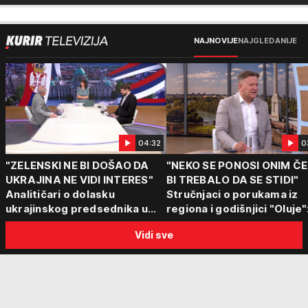
NAJNOVIJE
NAJGLEDANIJE
04:32
0
"ZELENSKI NE BI DOŠAO DA
"NEKO SE PONOSI ONIM Č
UKRAJINA NE VIDI INTERES"
BI TREBALO DA SE STIDI"
Analitičari o dolasku
Stručnjaci o porukama iz
ukrajinskog predsednika u
regiona i godišnjici "Oluje"
Beograd: "Srbija može da
"Ponos na stradanje je
Vidi sve
razgovara sa svima"
anticivilizacijska poruka"