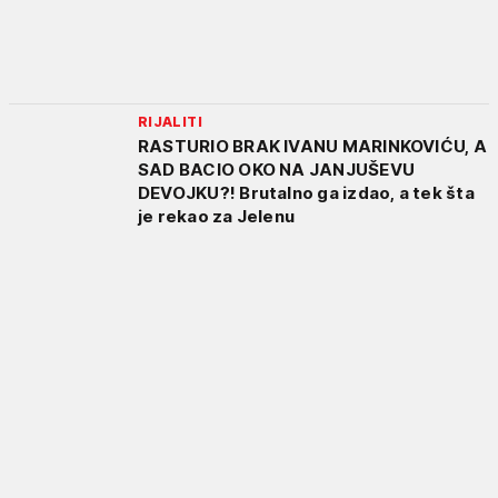
RIJALITI
RASTURIO BRAK IVANU MARINKOVIĆU, A
SAD BACIO OKO NA JANJUŠEVU
DEVOJKU?! Brutalno ga izdao, a tek šta
je rekao za Jelenu