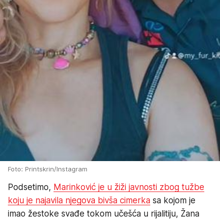
Foto: Printskrin/Instagram
Podsetimo,
Marinković je u žiži javnosti zbog tužbe
koju je najavila njegova bivša cimerka
sa kojom je
imao žestoke svađe tokom učešća u rijalitiju, Žana