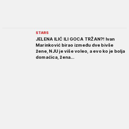
STARS
JELENA ILIĆ ILI GOCA TRŽAN?! Ivan
Marinković birao između dve bivše
žene, NJU je više voleo, a evo ko je bolja
domaćica, žena...