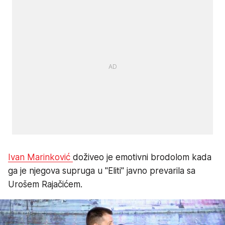
Ivan Marinković
doživeo je emotivni brodolom kada
ga je njegova supruga u "Eliti" javno prevarila sa
Urošem Rajačićem.