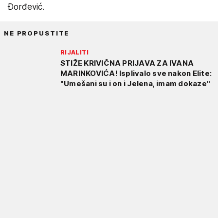
Đorđević.
NE PROPUSTITE
RIJALITI
STIŽE KRIVIČNA PRIJAVA ZA IVANA
MARINKOVIĆA! Isplivalo sve nakon Elite:
"Umešani su i on i Jelena, imam dokaze"