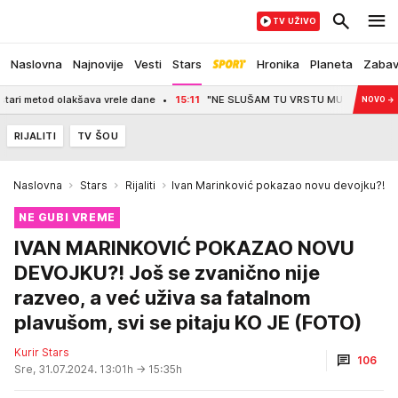
TV UŽIVO
Naslovna
Najnovije
Vesti
Stars
Hronika
Planeta
Zaba
lakšava vrele dane
15:11
"NE SLUŠAM TU VRSTU MUZIKE" Desingerica o Milanu S
NOVO
→
RIJALITI
TV ŠOU
Naslovna
Stars
Rijaliti
Ivan Marinković pokazao novu devojku?!
NE GUBI VREME
IVAN MARINKOVIĆ POKAZAO NOVU
DEVOJKU?! Još se zvanično nije
razveo, a već uživa sa fatalnom
plavušom, svi se pitaju KO JE (FOTO)
Kurir Stars
106
Sre, 31.07.2024. 13:01h
→ 15:35h