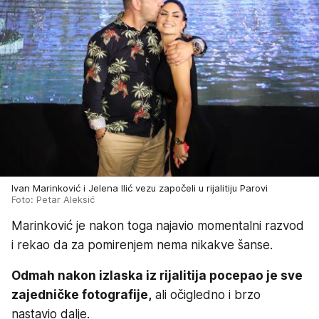
Ivan Marinković i Jelena Ilić vezu započeli u rijalitiju Parovi
Foto: Petar Aleksić
Marinković je nakon toga najavio momentalni razvod
i rekao da za pomirenjem nema nikakve šanse.
Odmah nakon izlaska iz rijalitija pocepao je sve
zajedničke fotografije,
ali očigledno i brzo
nastavio dalje.