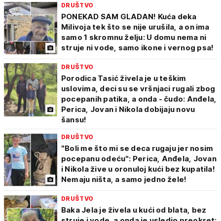
DRUŠTVO
PONEKAD SAM GLADAN! Kuća deka
Milivoja tek što se nije urušila, a on ima
samo 1 skromnu želju: U domu nema ni
struje ni vode, samo ikone i vernog psa!
DRUŠTVO
Porodica Tasić živela je u teškim
uslovima, deci su se vršnjaci rugali zbog
pocepanih patika, a onda - čudo: Anđela,
Perica, Jovan i Nikola dobijaju novu
šansu!
DRUŠTVO
"Boli me što mi se deca rugaju jer nosim
pocepanu odeću": Perica, Anđela, Jovan
i Nikola žive u oronuloj kući bez kupatila!
Nemaju ništa, a samo jedno žele!
DRUŠTVO
Baka Jela je živela u kući od blata, bez
struje i vode, a onda je usledio preokret: