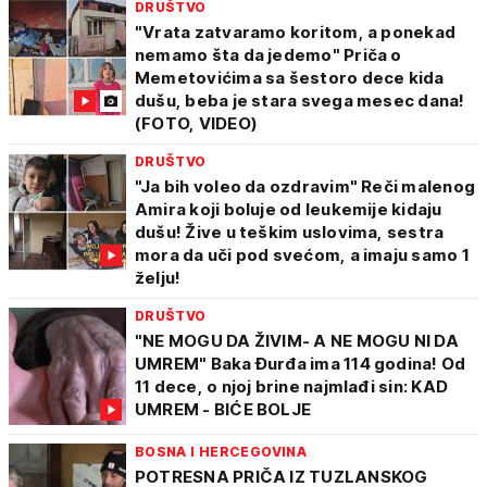
DRUŠTVO
"Vrata zatvaramo koritom, a ponekad
nemamo šta da jedemo" Priča o
Memetovićima sa šestoro dece kida
dušu, beba je stara svega mesec dana!
(FOTO, VIDEO)
DRUŠTVO
"Ja bih voleo da ozdravim" Reči malenog
Amira koji boluje od leukemije kidaju
dušu! Žive u teškim uslovima, sestra
mora da uči pod svećom, a imaju samo 1
želju!
DRUŠTVO
"NE MOGU DA ŽIVIM- A NE MOGU NI DA
UMREM" Baka Đurđa ima 114 godina! Od
11 dece, o njoj brine najmlađi sin: KAD
UMREM - BIĆE BOLJE
BOSNA I HERCEGOVINA
POTRESNA PRIČA IZ TUZLANSKOG