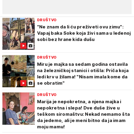
DRUŠTVO
"Ne znam da li ću preživeti ovu zimu":
Vapaj baka Soke koja živi sama u ledenoj
sobi bez hrane kida dušu
DRUŠTVO
Miru je majka sa sedam godina ostavila
na železničkoj stanici i otišla: Priča koja
ledi krv u žilama! "Nisam imala kome da
se obratim"
DRUŠTVO
Marija je nepokretna, a njena majka i
nepokretna i slepa! Dve duše žive u
teškom siromaštvu: Nekad nemamo šta
da jedemo, ali je meni bitno da ja imam
moju mamu!