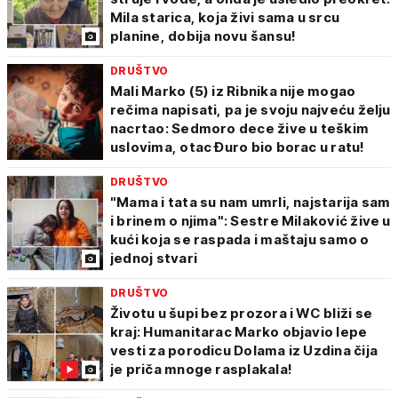
Mila starica, koja živi sama u srcu
planine, dobija novu šansu!
DRUŠTVO
Mali Marko (5) iz Ribnika nije mogao
rečima napisati, pa je svoju najveću želju
nacrtao: Sedmoro dece žive u teškim
uslovima, otac Đuro bio borac u ratu!
DRUŠTVO
"Mama i tata su nam umrli, najstarija sam
i brinem o njima": Sestre Milaković žive u
kući koja se raspada i maštaju samo o
jednoj stvari
DRUŠTVO
Životu u šupi bez prozora i WC bliži se
kraj: Humanitarac Marko objavio lepe
vesti za porodicu Dolama iz Uzdina čija
je priča mnoge rasplakala!