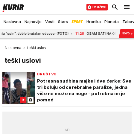
TV UŽIVO
Naslovna
Najnovije
Vesti
Stars
Hronika
Planeta
Zaba
", dobio brutalan odgovor (FOTO)
11:28
OSAM SATI NA OPERACIONOM STOLU! C
NOVO
→
Naslovna
teški uslovi
teški uslovi
DRUŠTVO
Potresna sudbina majke i dve ćerke: Sve
tri boluju od cerebralne paralize, jedna
više ne može na noge - potrebna im je
pomoć