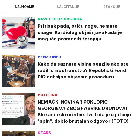
NAJNOVIJE
NAJČITANIJE
REAKCIJE
SAVETI STRUČNJAKA
Pritisak pada, otiču noge, nemate
snage: Kardiolog objašnjava kada je
moguće promeniti terapiju
PENZIONER
Kako da saznate visinu penzije ako ste
radili u inostranstvu? Republički Fond
PIO detaljno objasnio proceduru
POLITIKA
NEMAČKI NOVINAR POKLOPIO
GEORGIEVA ZBOG FABRIKE DRONOVA!
Blokaderski urednik tvrdi da je u pitanju
"spin", dobio brutalan odgovor (FOTO)
STARS