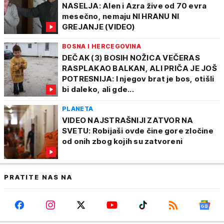
NASELJA: Alen i Azra žive od 70 evra
mesečno, nemaju NI HRANU NI
GREJANJE (VIDEO)
BOSNA I HERCEGOVINA
DEČAK (3) BOSIH NOŽICA VEČERAS
RASPLAKAO BALKAN, ALI PRIČA JE JOŠ
POTRESNIJA: I njegov brat je bos, otišli
bi daleko, ali gde...
PLANETA
VIDEO NAJSTRAŠNIJI ZATVOR NA
SVETU: Robijaši ovde čine gore zločine
od onih zbog kojih su zatvoreni
PRATITE NAS NA