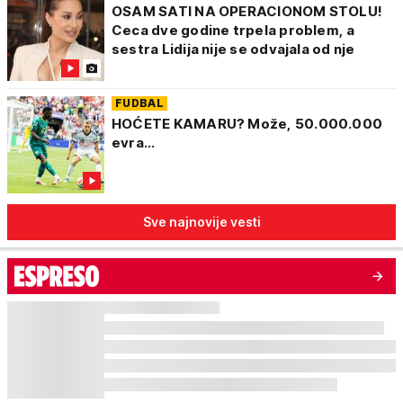
OSAM SATI NA OPERACIONOM STOLU!
Ceca dve godine trpela problem, a
sestra Lidija nije se odvajala od nje
FUDBAL
HOĆETE KAMARU? Može, 50.000.000
evra...
Sve najnovije vesti