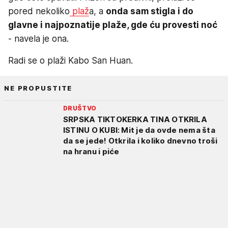
pored nekoliko
plaž
a, a
onda sam stigla i do
glavne i najpoznatije plaže, gde ću provesti noć
- navela je ona.
Radi se o plaži Kabo San Huan.
NE PROPUSTITE
DRUŠTVO
SRPSKA TIKTOKERKA TINA OTKRILA
ISTINU O KUBI: Mit je da ovde nema šta
da se jede! Otkrila i koliko dnevno troši
na hranu i piće