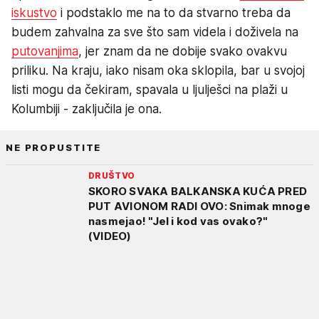
iskustvo
i podstaklo me na to da stvarno treba da
budem zahvalna za sve što sam videla i doživela na
putovanjima
, jer znam da ne dobije svako ovakvu
priliku. Na kraju, iako nisam oka sklopila, bar u svojoj
listi mogu da čekiram, spavala u ljulješci na plaži u
Kolumbiji - zaključila je ona.
NE PROPUSTITE
DRUŠTVO
SKORO SVAKA BALKANSKA KUĆA PRED
PUT AVIONOM RADI OVO: Snimak mnoge
nasmejao! "Jel i kod vas ovako?"
(VIDEO)