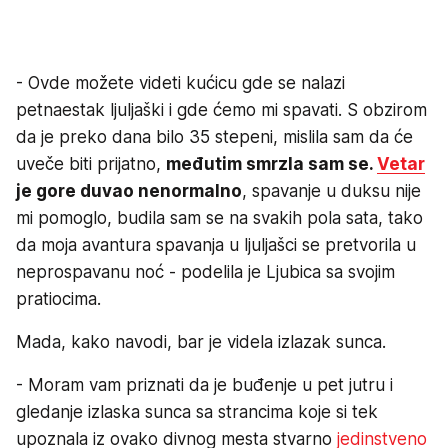
- Ovde možete videti kućicu gde se nalazi
petnaestak ljuljaški i gde ćemo mi spavati. S obzirom
da je preko dana bilo 35 stepeni, mislila sam da će
uveče biti prijatno,
međutim smrzla sam se.
Vetar
je gore duvao nenormalno
, spavanje u duksu nije
mi pomoglo, budila sam se na svakih pola sata, tako
da moja avantura spavanja u ljuljašci se pretvorila u
neprospavanu noć - podelila je Ljubica sa svojim
pratiocima.
Mada, kako navodi, bar je videla izlazak sunca.
- Moram vam priznati da je buđenje u pet jutru i
gledanje izlaska sunca sa strancima koje si tek
upoznala iz ovako divnog mesta stvarno
jedinstveno