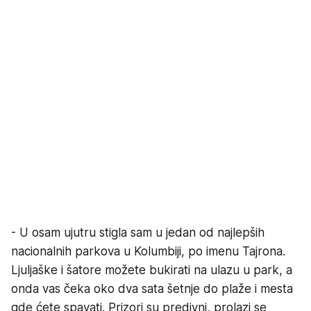
- U osam ujutru stigla sam u jedan od najlepših
nacionalnih parkova u Kolumbiji, po imenu Tajrona.
Ljuljaške i šatore možete bukirati na ulazu u park, a
onda vas čeka oko dva sata šetnje do plaže i mesta
gde ćete spavati. Prizori su predivni, prolazi se