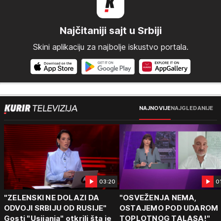
Najčitaniji sajt u Srbiji
Skini aplikaciju za najbolje iskustvo portala.
NAJNOVIJE
NAJGLEDANIJE
03:20
0
"ZELENSKI NE DOLAZI DA
"OSVEŽENJA NEMA,
ODVOJI SRBIJU OD RUSIJE"
OSTAJEMO POD UDAROM
Gosti "Usijanja" otkrili šta je
TOPLOTNOG TALASA!"