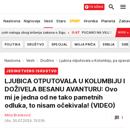
TV UŽIVO
Naslovna
Najnovije
Vesti
Stars
Hronika
Planeta
Zaba
oga zbog kršenja zakona o žigu
0:47
PUCANO NA VILU BOGATOG SRPSKOG BIZ
NOVO
→
POLITIKA
DRUŠTVO
SPECIJAL
MOJA PRIČA
SRBIJA
SRBI
Naslovna
Vesti
Društvo
Ljubica otputovala u Kolumbiju, pa spav
JEDINSTVENO ISKUSTVO
LJUBICA OTPUTOVALA U KOLUMBIJU I
DOŽIVELA BESANU AVANTURU: Ovo
mi je jedna od ne tako pametnih
odluka, to nisam očekivala! (VIDEO)
Mina Branković
1
Uto, 30.07.2024. 15:03h