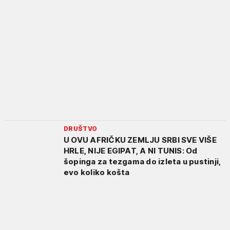
DRUŠTVO
U OVU AFRIČKU ZEMLJU SRBI SVE VIŠE
HRLE, NIJE EGIPAT, A NI TUNIS: Od
šopinga za tezgama do izleta u pustinji,
evo koliko košta