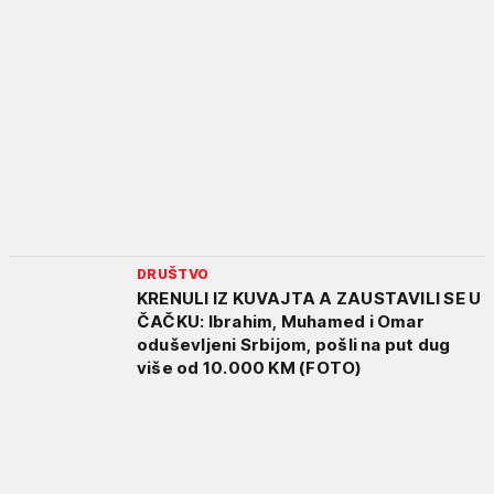
DRUŠTVO
KRENULI IZ KUVAJTA A ZAUSTAVILI SE U
ČAČKU: Ibrahim, Muhamed i Omar
oduševljeni Srbijom, pošli na put dug
više od 10.000 KM (FOTO)