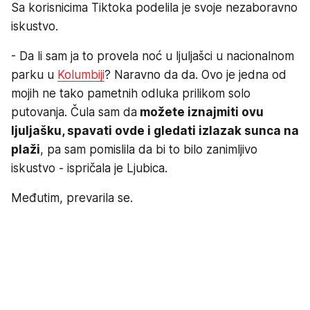
Sa korisnicima Tiktoka podelila je svoje nezaboravno
iskustvo.
- Da li sam ja to provela noć u ljuljašci u nacionalnom
parku u
Kolumbiji
? Naravno da da. Ovo je jedna od
mojih ne tako pametnih odluka prilikom solo
putovanja. Čula sam da
možete iznajmiti ovu
ljuljašku, spavati ovde i gledati izlazak sunca na
plaži
, pa sam pomislila da bi to bilo zanimljivo
iskustvo - ispričala je Ljubica.
Međutim, prevarila se.