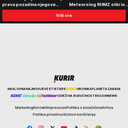
prava pozadina njegove
Meteorolog RHMZ otkrio
posete Beogradu
kakvo vreme nas čeka do
Vidi sve
kraja avgusta
Kurir
NASLOVNA
NAJNOVIJE
VESTI
STARS
HRONIKA
PLANETA
ZABAVA
ODRŽIVA BUDUĆNOST
REGION
NEWS
Marketing
Kontakt
Impressum
Politika o kolačićima
Arhiva
Politika privatnosti
Uslovi korišćenja