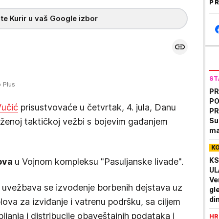
PR
te Kurir u vaš Google izbor
ST
 Plus
PR
PO
Vučić
prisustvovaće u četvrtak, 4. jula, Danu
PR
uženoj taktičkoj vežbi s bojevim gađanjem
Su
ma
Tr
K
pr
KS
sova
u Vojnom kompleksu "Pasuljanske livade".
UL
Ve
uvežbava se izvođenje borbenih dejstava uz
gl
di
ova za izviđanje i vatrenu podršku, sa ciljem
po
janja i distribucije obaveštajnih podataka i
HR