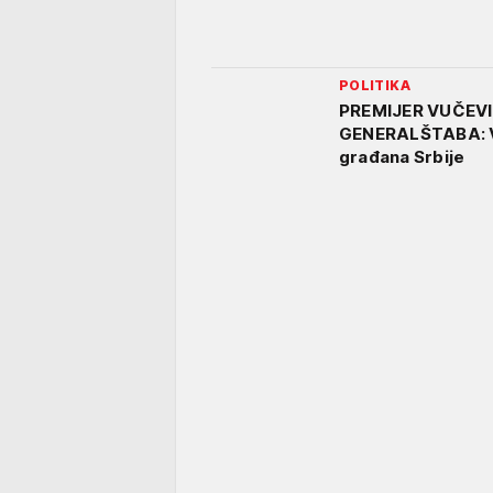
POLITIKA
PREMIJER VUČEV
GENERALŠTABA: Voj
građana Srbije