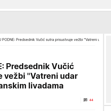
PODNE: Predsednik Vučić sutra prisustvuje vežbi "Vatreni udar 20
 Predsednik Vučić
e vežbi "Vatreni udar
janskim livadama
44