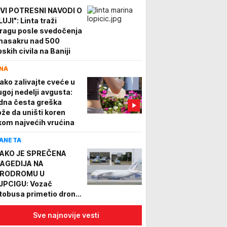
VI POTRESNI NAVODI O
UJI": Linta traži
tragu posle svedočenja
masakru nad 500
skih civila na Baniji
NA
ako zalivajte cveće u
ugoj nedelji avgusta:
dna česta greška
že da uništi koren
kom najvećih vrućina
ANETA
AKO JE SPREČENA
AGEDIJA NA
RODROMU U
JPCIGU: Vozač
tobusa primetio dron
ko leti nisko i šutnuo
!
Sve najnovije vesti