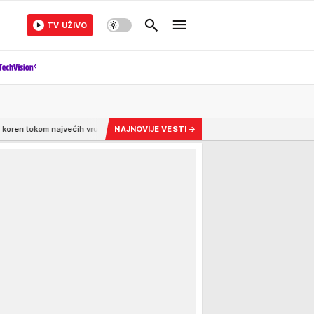
TV UŽIVO
jvećih vrućina
21:48
OVAKO JE SPREČENA TRAGEDIJA NA AERODROMU U LAJPCIG
NAJNOVIJE VESTI
→