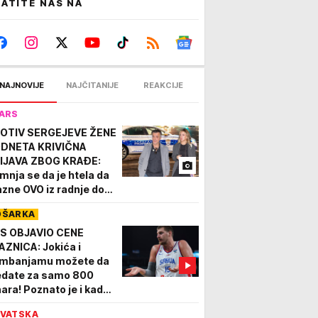
ATITE NAS NA
NAJNOVIJE
NAJČITANIJE
REAKCIJE
ARS
OTIV SERGEJEVE ŽENE
DNETA KRIVIČNA
IJAVA ZBOG KRAĐE:
mnja se da je htela da
zne OVO iz radnje dok
ifunović nije dao da je
OŠARKA
etresu!
S OBJAVIO CENE
AZNICA: Jokića i
mbanjamu možete da
edate za samo 800
nara! Poznato je i kada
činje prodaja
VATSKA