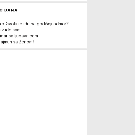
C DANA
ko životinje idu na godišnji odmor?
Lav ide sam
igar sa ljubavnicom
Majmun sa ženom!