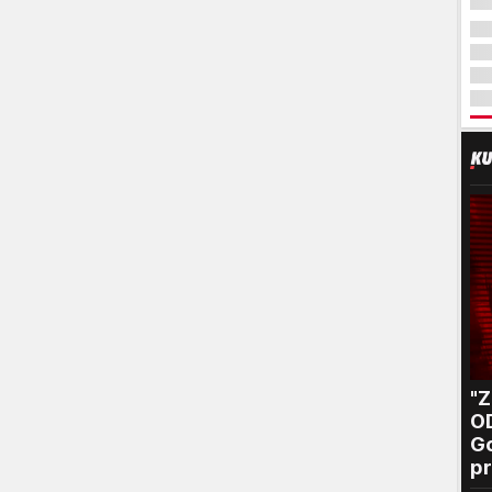
"
O
Go
pr
B