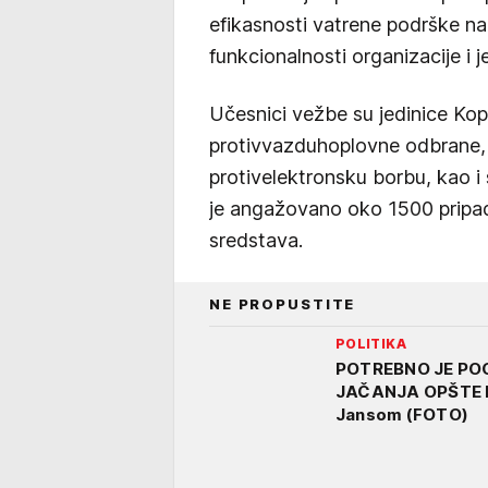
efikasnosti vatrene podrške na
funkcionalnosti organizacije i j
Učesnici vežbe su jedinice Ko
protivvazduhoplovne odbrane, 
protivelektronsku borbu, kao i s
je angažovano oko 1500 pripad
sredstava.
NE PROPUSTITE
POLITIKA
POTREBNO JE PO
JAČANJA OPŠTE B
Jansom (FOTO)