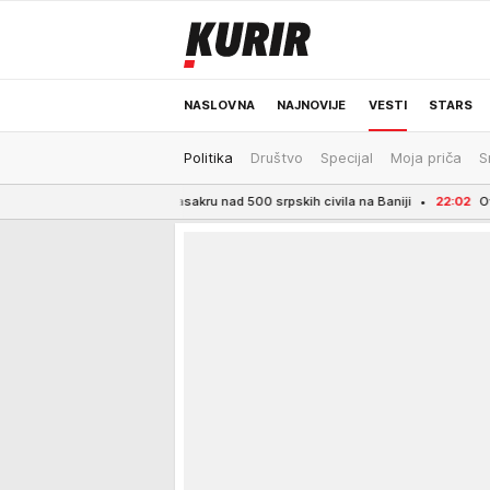
NASLOVNA
NAJNOVIJE
VESTI
STARS
Politika
Društvo
Specijal
Moja priča
S
ODRŽIVA BUDUĆNOST
REGION
NEWS
edočenja o masakru nad 500 srpskih civila na Baniji
22:02
Ovako zalivajte c