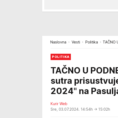
Naslovna
Vesti
Politika
TAČNO U 
POLITIKA
TAČNO U PODNE:
sutra prisustvuj
2024" na Pasul
Kurir Web
Sre, 03.07.2024. 14:54h
→ 15:02h