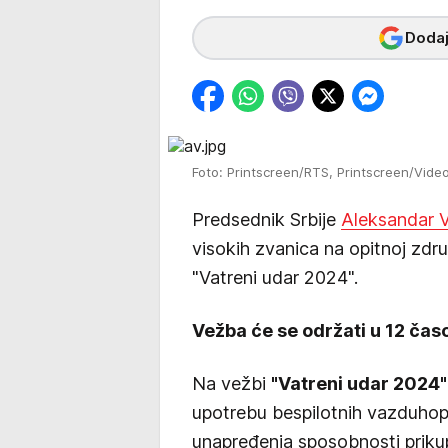
Dodaj
Foto: Printscreen/RTS, Printscreen/Video
Predsednik Srbije
Aleksandar 
visokih zvanica na opitnoj zdr
"Vatreni udar 2024".
Vežba će se održati u 12 ča
Na vežbi
"Vatreni udar 2024"
upotrebu bespilotnih vazduhopl
unapređenja sposobnosti prikupl