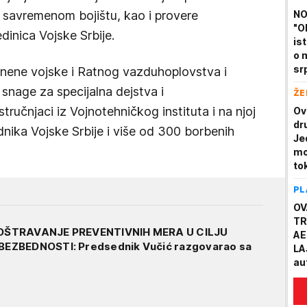
 savremenom bojištu, kao i provere
NO
"OL
edinica Vojske Srbije.
is
o 
srp
pnene vojske i Ratnog vazduhoplovstva i
snage za specijalna dejstva i
ŽE
tručnjaci iz Vojnotehničkog instituta i na njoj
Ov
dr
nika Vojske Srbije i više od 300 borbenih
Je
mo
to
PL
OV
TR
OŠTRAVANJE PREVENTIVNIH MERA U CILJU
AE
EZBEDNOSTI: Predsednik Vučić razgovarao sa
LA
au
ka
ga