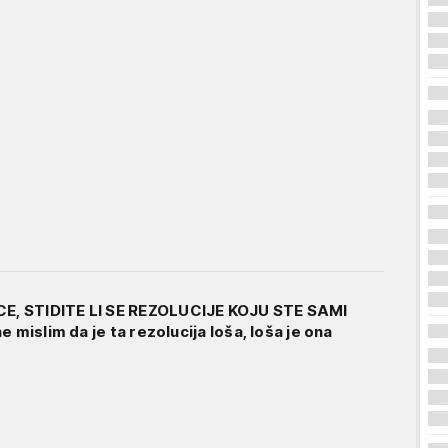
, STIDITE LI SE REZOLUCIJE KOJU STE SAMI
e mislim da je ta rezolucija loša, loša je ona