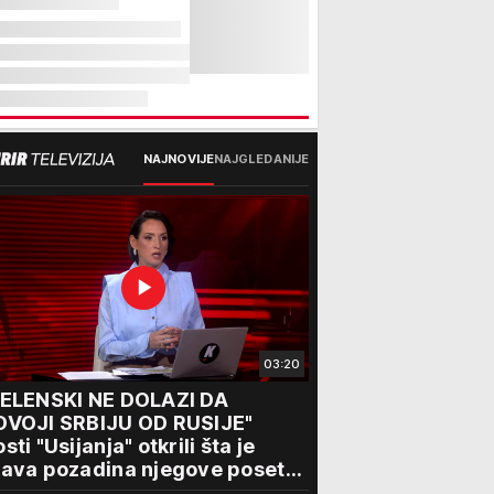
NAJNOVIJE
NAJGLEDANIJE
03:20
ZELENSKI NE DOLAZI DA
DVOJI SRBIJU OD RUSIJE"
sti "Usijanja" otkrili šta je
ava pozadina njegove posete
eogradu