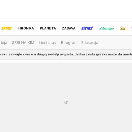
HRONIKA
PLANETA
ZABAVA
rbija
SRBI NA KIM
Lični stav
Beograd
Edukacija
IZBOR UREDNIKA
veće u drugoj nedelji avgusta: Jedna česta greška može da uništi koren tokom na