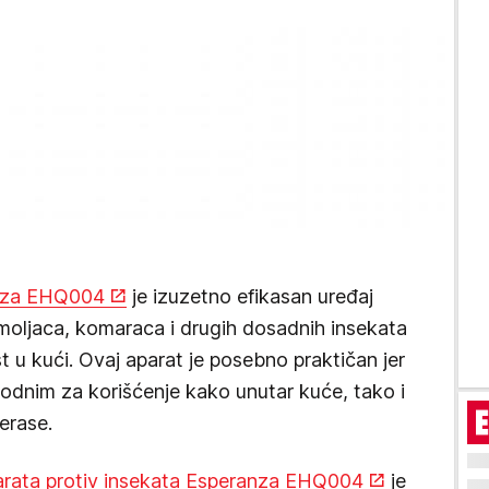
anza EHQ004
je izuzetno efikasan uređaj
moljaca, komaraca i drugih dosadnih insekata
 u kući. Ovaj aparat je posebno praktičan jer
ogodnim za korišćenje kako unutar kuće, tako i
erase.
arata protiv insekata Esperanza EHQ004
je