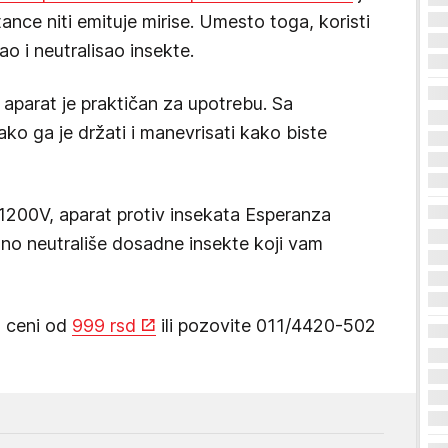
tance niti emituje mirise. Umesto toga, koristi
ao i neutralisao insekte.
j aparat je praktičan za upotrebu. Sa
o ga je držati i manevrisati kako biste
1200V, aparat protiv insekata Esperanza
o neutrališe dosadne insekte koji vam
o ceni od
999 rsd
ili pozovite 011/4420-502