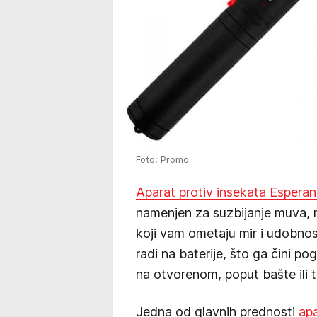
Foto: Promo
Aparat protiv insekata Esper
namenjen za suzbijanje muva, 
koji vam ometaju mir i udobnost
radi na baterije, što ga čini p
na otvorenom, poput bašte ili t
Jedna od glavnih prednosti
ap