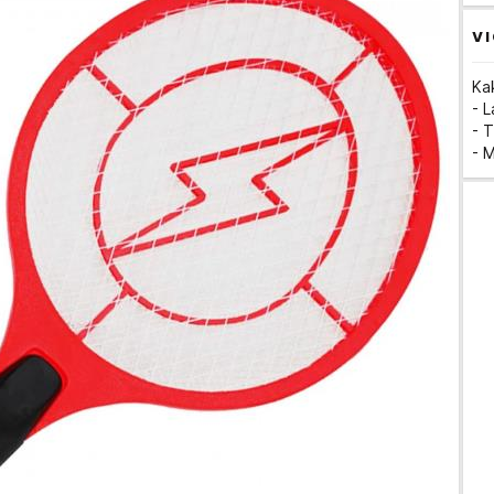
VI
Ka
- 
- T
- 