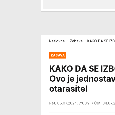
Naslovna
Zabava
KAKO DA SE IZBO
ZABAVA
KAKO DA SE IZ
Ovo je jednostav
otarasite!
Pet, 05.07.2024. 7:00h
→ Čet, 04.07.