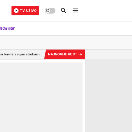
TV UŽIVO
rukama!
6:30
Da li je greh držati krst na retrovizoru automobila? Sveštenik 
NAJNOVIJE VESTI
→