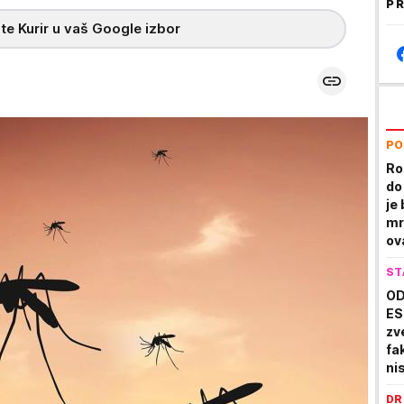
PR
te Kurir u vaš Google izbor
PO
Ro
do
je 
mr
ov
ST
OD
ES
zv
fa
ni
st
DR