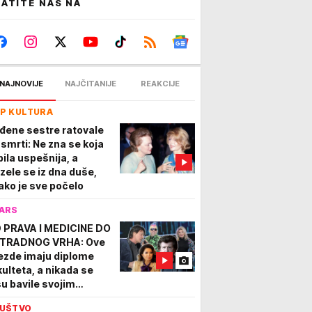
ATITE NAS NA
NAJNOVIJE
NAJČITANIJE
REAKCIJE
P KULTURA
đene sestre ratovale
 smrti: Ne zna se koja
bila uspešnija, a
zele se iz dna duše,
ako je sve počelo
ARS
 PRAVA I MEDICINE DO
TRADNOG VRHA: Ove
ezde imaju diplome
kulteta, a nikada se
su bavile svojim
rukama!
UŠTVO