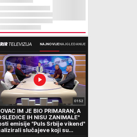
NAJNOVIJE
NAJGLEDANIJE
01:52
NOVAC IM JE BIO PRIMARAN, A
OSLEDICE IH NISU ZANIMALE"
sti emisije "Puls Srbije vikend"
alizirali slučajeve koji su
tresli Srbiju: Zločin se ne