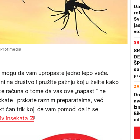
Da 
re
Sv
ja
vo
SR
 Profimedia
SR
DE
ŠP
sa
ti mogu da vam upropaste jedno lepo veče.
pr
 na društvo i pružite pažnju kojiu želite kako
po
ZA
Ma
ite računa o tome da vas ove „napasti“ ne
Dn
kate i prskate raznim preparataima, već
av
iz
ktičan trik koji će vam pomoći da ih se
Bi
iv insekata
!
od