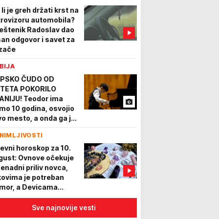
li je greh držati krst na
trovizoru automobila?
eštenik Radoslav dao
san odgovor i savet za
zače
BIJA
PSKO ČUDO OD
TETA POKORILO
ANIJU! Teodor ima
mo 10 godina, osvojio
vo mesto, a onda ga je
hvalila legendarna
NIMLJIVOSTI
rta Argerič
evni horoskop za 10.
gust: Ovnove očekuje
nenadni priliv novca,
kovima je potreban
mor, a Devicama...
Sve najnovije vesti