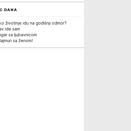
C DANA
ko životinje idu na godišnji odmor?
Lav ide sam
igar sa ljubavnicom
Majmun sa ženom!