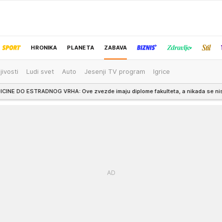
HRONIKA
PLANETA
ZABAVA
jivosti
Ludi svet
Auto
Jesenji TV program
Igrice
IZBOR UREDNIKA
 VRHA: Ove zvezde imaju diplome fakulteta, a nikada se nisu bavile svojim st