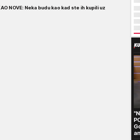
O NOVE: Neka budu kao kad ste ih kupili uz
"
P
Go
an
po