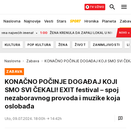
TV UŽIVO
Naslovna
Najnovije
Vesti
Stars
Hronika
Planeta
Zaba
ih imena!
1:00
ŽENA KRENULA DA ZAPALI LOKAL U NIKŠIĆU?! Ulazna vrata pol
NOVO
→
KULTURA
POP KULTURA
ŽENA
ŽIVOT
ZANIMLJIVOSTI
LU
Naslovna
Zabava
KONAČNO POČINJE DOGAĐAJ KOJI SMO SVI ČEKALI! 
ZABAVA
KONAČNO POČINJE DOGAĐAJ KOJI
SMO SVI ČEKALI! EXIT festival – spoj
nezaboravnog provoda i muzike koja
oslobađa
Uto, 09.07.2024. 18:00h
→ 14:42h