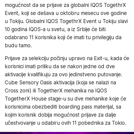
mogućnost da se prijave za globalni IQOS TogethrX
Event, koji se dešava u oktobru mesecu ove godine
u Tokiju. Globalni IQOS TogethrX Event u Tokiju slavi
10 godina IQOS-a u svetu, a iz Srbije će biti
odabrano 11 korisnika koji će imati tu privilegiju da
budu tamo.
Prijave za selekciju počinju upravo na Exit-u, kada će
korisnici imati priliku da se nakon jedne od dve
aktivacije kvalifikuju za ovo jedinstveno putovanje.
Cube Sensory Oasis aktivacija (koja se nalazi na
Cross zoni) ili TogetherX mehanika na IQOS
TogetherX House stage-u su dve mehanike koje će
korisnicima obezbediti boarding pass materijal, sa
kojim korisnik dobija mogućnost prijave za dalje
učestvovanje u odabiru ovih 11 pobednika za Tokio.