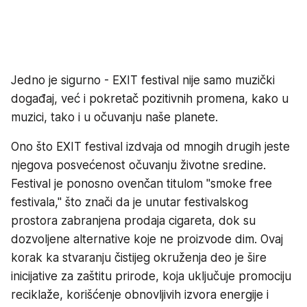
Jedno je sigurno - EXIT festival nije samo muzički
događaj, već i pokretač pozitivnih promena, kako u
muzici, tako i u očuvanju naše planete.
Ono što EXIT festival izdvaja od mnogih drugih jeste
njegova posvećenost očuvanju životne sredine.
Festival je ponosno ovenčan titulom "smoke free
festivala," što znači da je unutar festivalskog
prostora zabranjena prodaja cigareta, dok su
dozvoljene alternative koje ne proizvode dim. Ovaj
korak ka stvaranju čistijeg okruženja deo je šire
inicijative za zaštitu prirode, koja uključuje promociju
reciklaže, korišćenje obnovljivih izvora energije i