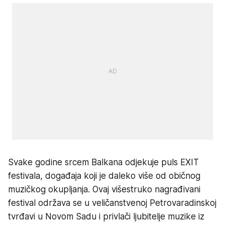
Svake godine srcem Balkana odjekuje puls EXIT
festivala, događaja koji je daleko više od običnog
muzičkog okupljanja. Ovaj višestruko nagrađivani
festival održava se u veličanstvenoj Petrovaradinskoj
tvrđavi u Novom Sadu i privlači ljubitelje muzike iz