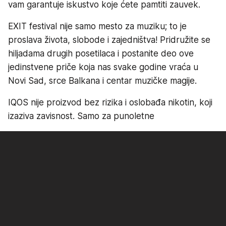
vam garantuje iskustvo koje ćete pamtiti zauvek.
EXIT festival nije samo mesto za muziku; to je
proslava života, slobode i zajedništva! Pridružite se
hiljadama drugih posetilaca i postanite deo ove
jedinstvene priče koja nas svake godine vraća u
Novi Sad, srce Balkana i centar muzičke magije.
IQOS nije proizvod bez rizika i oslobađa nikotin, koji
izaziva zavisnost. Samo za punoletne