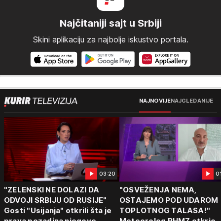
Najčitaniji sajt u Srbiji
Skini aplikaciju za najbolje iskustvo portala.
NAJNOVIJE
NAJGLEDANIJE
03:20
0
"ZELENSKI NE DOLAZI DA
"OSVEŽENJA NEMA,
ODVOJI SRBIJU OD RUSIJE"
OSTAJEMO POD UDAROM
Gosti "Usijanja" otkrili šta je
TOPLOTNOG TALASA!"
prava pozadina njegove
Meteorolog RHMZ otkrio