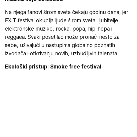
Na njega fanovi širom sveta čekaju godinu dana, jer
EXIT festival okuplja ljude širom sveta, ljubitelje
elektronske muzike, rocka, popa, hip-hopa i
reggaea. Svaki posetilac može pronaći nešto za
sebe, uživajući u nastupima globalno poznatih
izvođača i otkrivanju novih, uzbudljivih talenata.
Ekološki pristup: Smoke free festival