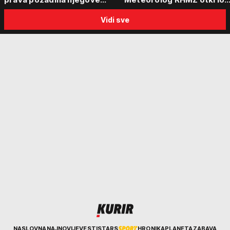
posete Beogradu
kakvo vreme nas čeka do
Vidi sve
kraja avgusta
Kurir
NASLOVNA
NAJNOVIJE
VESTI
STARS
HRONIKA
PLANETA
ZABAVA