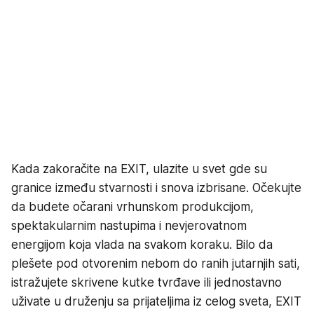
Kada zakoračite na EXIT, ulazite u svet gde su
granice između stvarnosti i snova izbrisane. Očekujte
da budete očarani vrhunskom produkcijom,
spektakularnim nastupima i nevjerovatnom
energijom koja vlada na svakom koraku. Bilo da
plešete pod otvorenim nebom do ranih jutarnjih sati,
istražujete skrivene kutke tvrđave ili jednostavno
uživate u druženju sa prijateljima iz celog sveta, EXIT