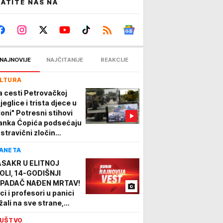
ATITE NAS NA
NAJNOVIJE
NAJČITANIJE
REAKCIJE
LTURA
a cesti Petrovačkoj
jeglice i trista djece u
loni" Potresni stihovi
anka Ćopića podsećaju
 stravični zločin
jetinjstvo su mi
ANETA
ali..."
SAKR U ELITNOJ
OLI, 14-GODIŠNJI
PADAČ NAĐEN MRTAV!
ci i profesori u panici
žali na sve strane,
jmanje 7 osoba
UŠTVO
radalo u pucnjavi, 15