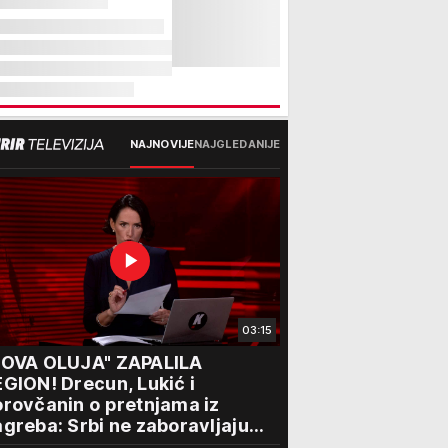
NAJNOVIJE
NAJGLEDANIJE
03:15
NOVA OLUJA" ZAPALILA
GION! Drecun, Lukić i
rovčanin o pretnjama iz
greba: Srbi ne zaboravljaju
rogon