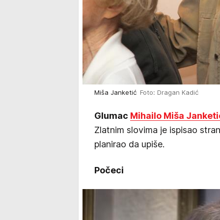
Miša Janketić
Foto: Dragan Kadić
Glumac
Mihailo Miša Janketi
Zlatnim slovima je ispisao stra
planirao da upiše.
Počeci