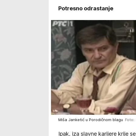
Potresno odrastanje
Miša Janketić u Porodičnom blagu
Foto:
Ipak, iza slavne karijere krije 