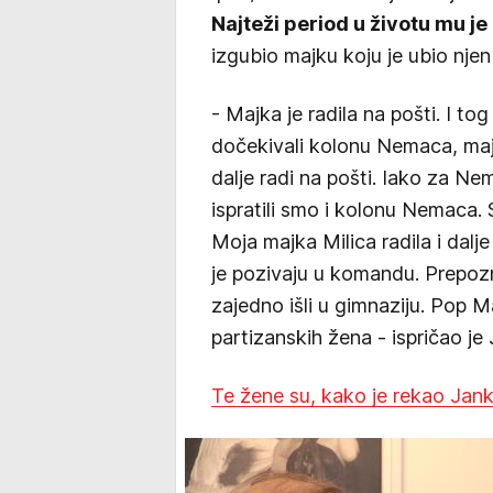
Najteži period u životu mu j
izgubio majku koju je ubio njen
- Majka je radila na pošti. I to
dočekivali kolonu Nemaca, majk
dalje radi na pošti. Iako za Ne
ispratili smo i kolonu Nemaca. 
Moja majka Milica radila i dalj
je pozivaju u komandu. Prepozn
zajedno išli u gimnaziju. Pop M
partizanskih žena - ispričao j
Te žene su, kako je rekao Jan