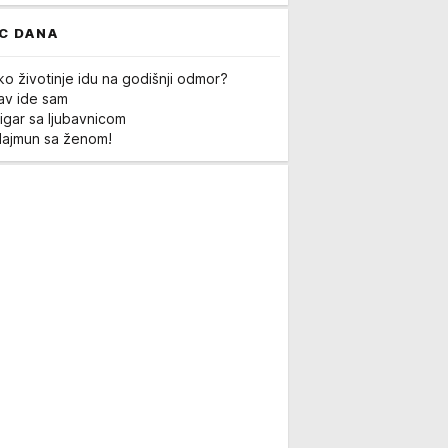
C DANA
ko životinje idu na godišnji odmor?
Lav ide sam
igar sa ljubavnicom
Majmun sa ženom!