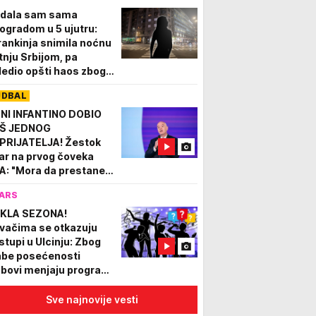
njeno (FOTO)
dala sam sama
ogradom u 5 ujutru:
rankinja snimila noćnu
tnju Srbijom, pa
ledio opšti haos zbog
zobraznog komentara
UDBAL
dnog Francuza!
NI INFANTINO DOBIO
Š JEDNOG
PRIJATELJA! Žestok
ar na prvog čoveka
FA: "Mora da prestane
 zloupotrebljava svoju
ARS
ć! Ne zanima ga
ravlje fudbalera"
KLA SEZONA!
vačima se otkazuju
stupi u Ulcinju: Zbog
abe posećenosti
ubovi menjaju program,
taju samo di-džejevi
Sve najnovije vesti