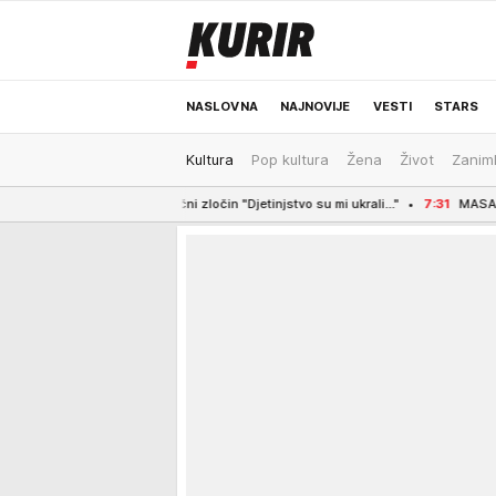
NASLOVNA
NAJNOVIJE
VESTI
STARS
Kultura
Pop kultura
Žena
Život
Zaniml
ODRŽIVA BUDUĆNOST
REGION
NEWS
ični zločin "Djetinjstvo su mi ukrali..."
7:31
MASAKR U ELITNOJ ŠKOLI, 14-GOD