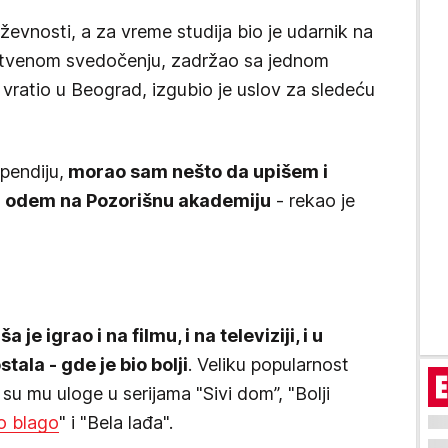
iževnosti, a za vreme studija bio je udarnik na
pstvenom svedočenju, zadržao sa jednom
 vratio u Beograd, izgubio je uslov za sledeću
pendiju,
morao sam nešto da upišem i
da odem na Pozorišnu akademiju
- rekao je
ša je igrao i na filmu, i na televiziji, i u
stala - gde je bio bolji
. Veliku popularnost
 su mu uloge u serijama "Sivi dom”, "Bolji
o blago
" i "Bela lađa".