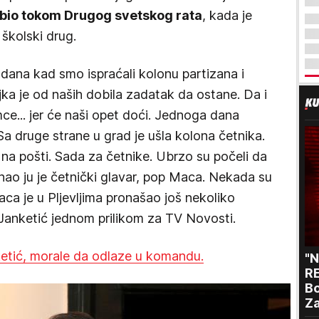
e bio tokom Drugog svetskog rata
, kada je
 školski drug.
g dana kad smo ispraćali kolonu partizana i
a je od naših dobila zadatak da ostane. Da i
mce... jer će naši opet doći. Jednoga dana
Sa druge strane u grad je ušla kolona četnika.
e na pošti. Sada za četnike. Ubrzo su počeli da
ao ju je četnički glavar, pop Maca. Nekada su
aca je u Pljevljima pronašao još nekoliko
e Janketić jednom prilikom za TV Novosti.
ketić, morale da odlaze u komandu.
"
RE
Bo
Za
p