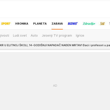
HRONIKA
PLANETA
ZABAVA
jivosti
Ludi svet
Auto
Jesenji TV program
Igrice
IZBOR UREDNIKA
IŠNJI NAPADAČ NAĐEN MRTAV! Đaci i profesori u panici bežali na sve strane, na