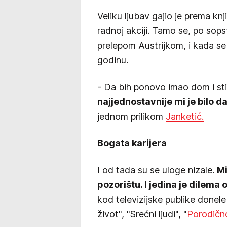
Veliku ljubav gajio je prema knj
radnoj akciji. Tamo se, po so
prelepom Austrijkom, i kada se
godinu.
- Da bih ponovo imao dom i sti
najjednostavnije mi je bilo 
jednom prilikom
Janketić.
Bogata karijera
I od tada su se uloge nizale.
Mi
pozorištu. I jedina je dilema o
kod televizijske publike donele
život", "Srećni ljudi", "
Porodičn