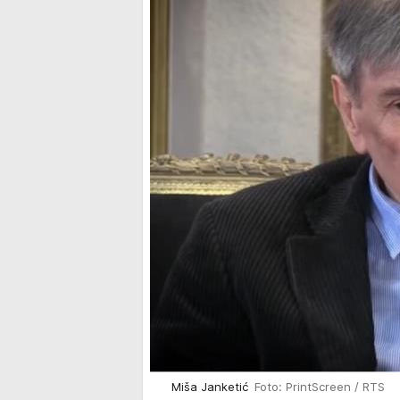
Miša Janketić
Foto: PrintScreen / RTS