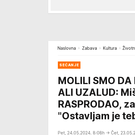
Naslovna
Zabava
Kultura
Životn
SEĆANJE
MOLILI SMO DA
ALI UZALUD: Miš
RASPRODAO, za j
"Ostavljam je te
Pet, 24.05.2024. 8:08h
→ Čet, 23.05.