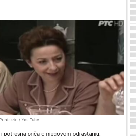
 Printskrin / You Tube
se i potresna priča o njegovom odrastanju.