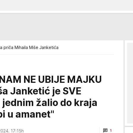
a priča Mihaila Miše Janketića
 NAM NE UBIJE MAJKU
a Janketić je SVE
ednim žalio do kraja
bi u amanet"
2024. 17:15h
1