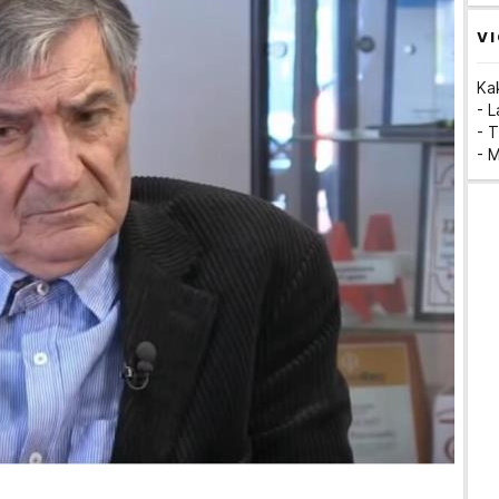
VI
Ka
- 
- T
- 